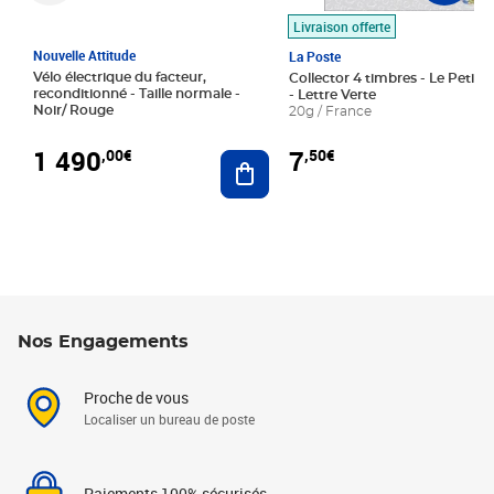
Livraison offerte
Nouvelle Attitude
La Poste
Vélo électrique du facteur,
Collector 4 timbres - Le Petit P
reconditionné - Taille normale -
- Lettre Verte
Noir/ Rouge
20g / France
1 490
7
,00€
,50€
Ajouter au panier
Nos Engagements
Proche de vous
Localiser un bureau de poste
Paiements 100% sécurisés