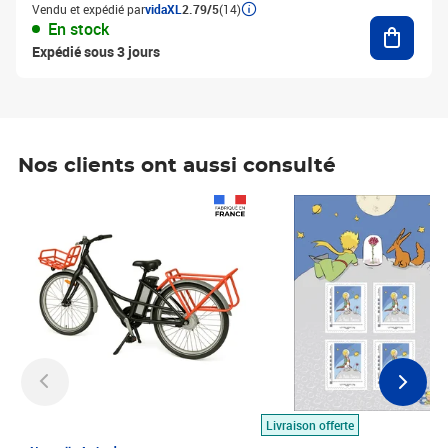
Vendu et expédié par
vidaXL
2.79/5
(14)
Ajouter
En stock
Expédié sous 3 jours
Nos clients ont aussi consulté
Prix 1 490,00€
Prix 7,50€
Livraison offerte