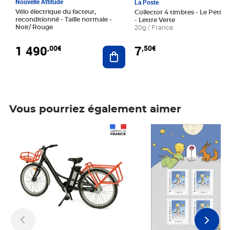
Nouvelle Attitude
La Poste
Vélo électrique du facteur,
Collector 4 timbres - Le Petit P
reconditionné - Taille normale -
- Lettre Verte
Noir/ Rouge
20g / France
1 490
7
,00€
,50€
Ajouter au panier
Vous pourriez également aimer
Prix 1 490,00€
Prix 7,50€