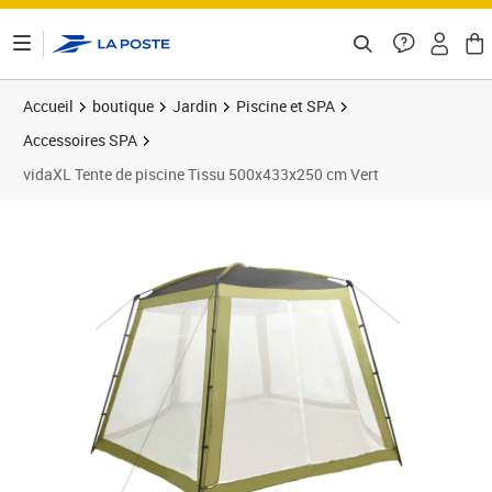
ontenu de la page
Accueil
boutique
Jardin
Piscine et SPA
Accessoires SPA
vidaXL Tente de piscine Tissu 500x433x250 cm Vert
Prix barré 134,99 €
Prix 114,89€
Prix 1