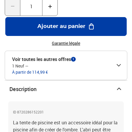
temps.Couleur : vertMatériau : tissu avec revêtement PA,
acierDimensions totales : 500 x 433 x 250 cm (L x l x H)Poids du
tissu : 180 g/m²Avec des parois latérales en mailleRésistance aux
UVArticle convient aux piscines rondes avec un diamètre maximal
Ajouter au panier
de 300 cm6 cordes et 12 piquets inclus
Garantie légale
Voir toutes les autres offres
1
1 Neuf
—
À partir de 114,99 €
Description
ID 8720286152201
La tente de piscine est un accessoire idéal pour la
piscine afin de créer de l'ombre. L'abri peut être