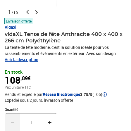
1
/10
Livraison offerte
Vidaxl
vidaXL Tente de fête Anthracite 400 x 400 x
266 cm Polyéthylène
La tente de fête moderne, c’est la solution idéale pour vos
rassemblements et événements en extérieur. Avec son design
épuré et simple, elle apporte une touche chic à toutes vos
Voir la description
célébrations, que ce soit une fête de famille, un mariage, ou un
En stock
événement de quartier. Son look moderne se distingue par des
108
,89€
lignes nettes et des composants pratiques, alliant esthétique et
fonctionnalité. Matériaux de qualité : Avec un tissu en
Prix unitaire TTC
polyéthylène résistant, cette tente offre une excellente protection
Vendu et expédié par
Réseau Electronique
3.75/5
(106)
contre les UV et l’eau, garantissant sa durabilité même avec le
Expédié sous 2 jours
livraison offerte
temps changeant. Les cadres en acier galvanisé vous apportent
une base solide, minimisant les mouvements même par grands
Quantité : 1
Quantité
vents. Ces matériaux assurent que la tente tiendra bon pour vos
événements extérieurs, vous donnant paix des esprits.Assemblage
flexible : Sa conception intelligente facilite le rangement après