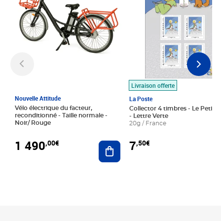
Livraison offerte
Nouvelle Attitude
La Poste
Vélo électrique du facteur,
Collector 4 timbres - Le Petit P
reconditionné - Taille normale -
- Lettre Verte
Noir/ Rouge
20g / France
1 490
7
,00€
,50€
Ajouter au panier