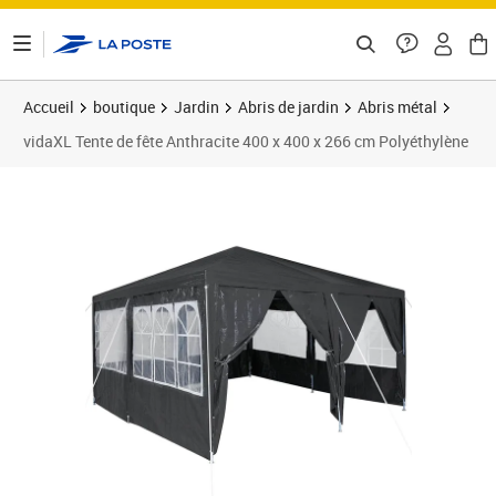
ontenu de la page
Accueil
boutique
Jardin
Abris de jardin
Abris métal
vidaXL Tente de fête Anthracite 400 x 400 x 266 cm Polyéthylène
Prix 108,89€
Prix 1