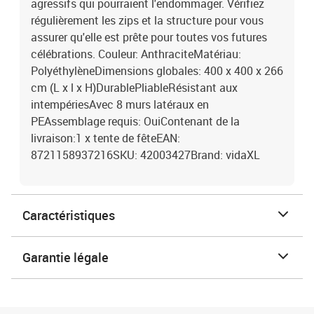
agressifs qui pourraient l'endommager. Vérifiez
régulièrement les zips et la structure pour vous
assurer qu'elle est prête pour toutes vos futures
célébrations. Couleur: AnthraciteMatériau:
PolyéthylèneDimensions globales: 400 x 400 x 266
cm (L x l x H)DurablePliableRésistant aux
intempériesAvec 8 murs latéraux en
PEAssemblage requis: OuiContenant de la
livraison:1 x tente de fêteEAN:
8721158937216SKU: 42003427Brand: vidaXL
Caractéristiques
Garantie légale