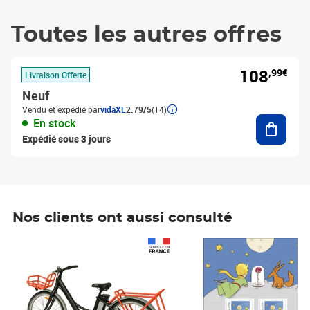
Toutes les autres offres
108
,99€
Livraison Offerte
Neuf
Vendu et expédié par
vidaXL
2.79/5
(14)
Ajouter
En stock
Expédié sous 3 jours
Nos clients ont aussi consulté
Prix 1 490,00€
Prix 7,50€