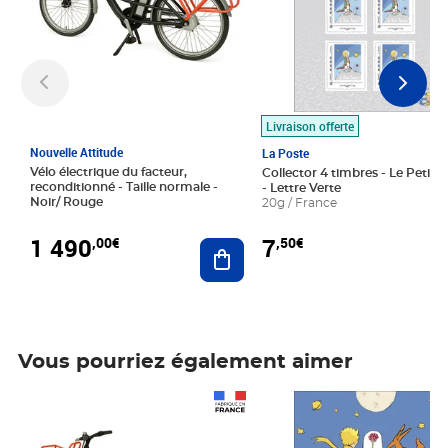
Livraison offerte
Nouvelle Attitude
La Poste
Vélo électrique du facteur,
Collector 4 timbres - Le Petit P
reconditionné - Taille normale -
- Lettre Verte
Noir/ Rouge
20g / France
1 490
7
,00€
,50€
Ajouter au panier
Vous pourriez également aimer
Prix 1 490,00€
Prix 7,50€