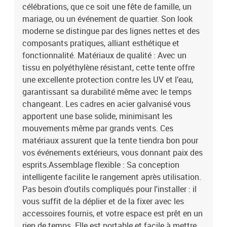
intempériesAvec 8 murs latéraux en PEAssemblage requis:
célébrations, que ce soit une fête de famille, un
OuiContenant de la livraison:1 x tente de fêteEAN:
mariage, ou un événement de quartier. Son look
8721158937216SKU: 42003427Brand: vidaXL
moderne se distingue par des lignes nettes et des
composants pratiques, alliant esthétique et
fonctionnalité. Matériaux de qualité : Avec un
tissu en polyéthylène résistant, cette tente offre
une excellente protection contre les UV et l’eau,
garantissant sa durabilité même avec le temps
changeant. Les cadres en acier galvanisé vous
apportent une base solide, minimisant les
mouvements même par grands vents. Ces
matériaux assurent que la tente tiendra bon pour
vos événements extérieurs, vous donnant paix des
esprits.Assemblage flexible : Sa conception
intelligente facilite le rangement après utilisation.
Pas besoin d’outils compliqués pour l'installer : il
vous suffit de la déplier et de la fixer avec les
accessoires fournis, et votre espace est prêt en un
rien de temps. Elle est portable et facile à mettre