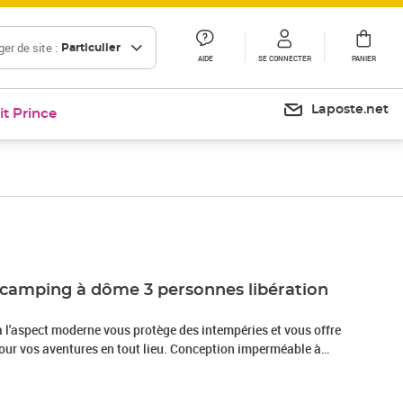
er de site :
Particulier
AIDE
SE CONNECTER
PANIER
Laposte.net
it Prince
 camping à dôme 3 personnes libération
à l'aspect moderne vous protège des intempéries et vous offre
our vos aventures en tout lieu. Conception imperméable à
e tente de camping, fabriquée en polyester avec un revêtement
résistante au vent. Les coutures étanches empêchent