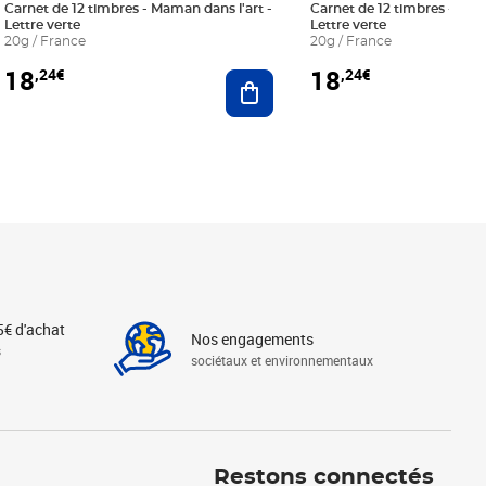
Carnet de 12 timbres - Maman dans l'art -
Carnet de 12 timbres - Le bl
Lettre verte
Lettre verte
20g / France
20g / France
18
18
,24€
,24€
r au panier
Ajouter au panier
5€ d'achat
Nos engagements
s
sociétaux et environnementaux
Linkedin
Instagram
X
Tiktok
Facebook
Youtube
Threads
Restons connectés