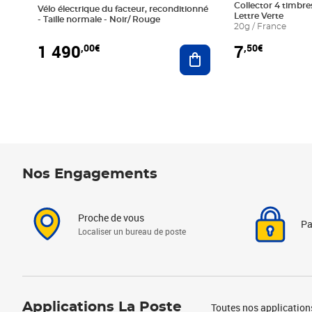
Collector 4 timbres
Vélo électrique du facteur, reconditionné
Lettre Verte
- Taille normale - Noir/ Rouge
20g / France
1 490
7
,00€
,50€
Ajouter au panier
Nos Engagements
Proche de vous
Pa
Localiser un bureau de poste
Applications La Poste
Toutes nos application