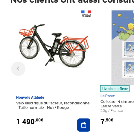
Nos clients ont aussi consul
Prix 1 490,00€
Prix 7,50€
Livraison offerte
La Poste
Nouvelle Attitude
Collector 4 timbres
Vélo électrique du facteur, reconditionné
Lettre Verte
- Taille normale - Noir/ Rouge
20g / France
1 490
7
,00€
,50€
Ajouter au panier