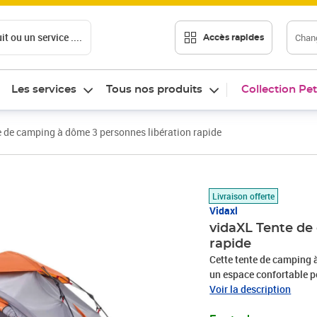
t ou un service ....
Chang
Accès rapides
Les services
Tous nos produits
Collection Pet
 de camping à dôme 3 personnes libération rapide
Prix 124,95€
Livraison offerte
Vidaxl
vidaXL Tente de
rapide
Cette tente de camping 
un espace confortable p
l'eau tout autour : cett
Voir la description
PU, est imperméable et 