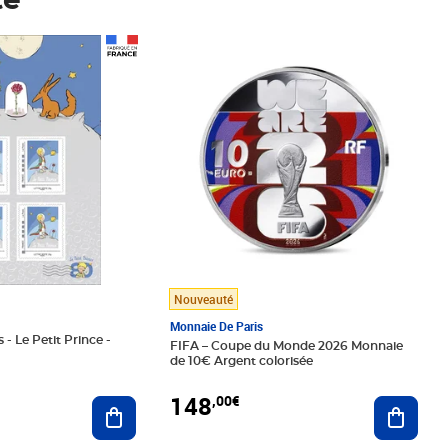
té
Prix 148,00€
Nouveauté
Monnaie De Paris
 - Le Petit Prince -
FIFA – Coupe du Monde 2026 Monnaie
de 10€ Argent colorisée
148
,00€
Ajouter au panier
Ajoute