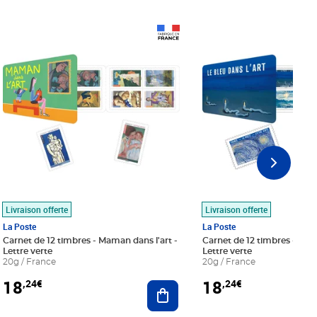
Prix 18,24€
Prix 18,24€
Livraison offerte
Livraison offerte
La Poste
La Poste
Carnet de 12 timbres - Maman dans l'art -
Carnet de 12 timbres - Le bl
Lettre verte
Lettre verte
20g / France
20g / France
18
18
,24€
,24€
r au panier
Ajouter au panier