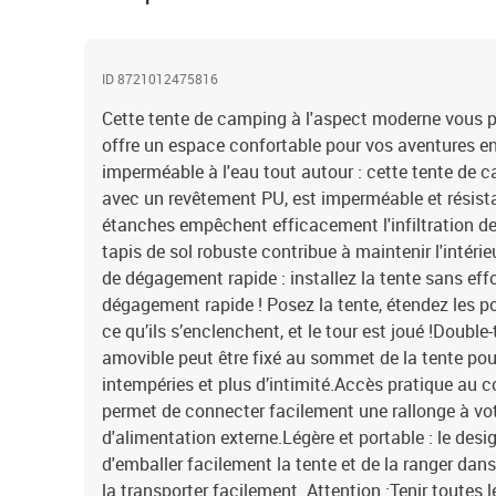
ID 8721012475816
Cette tente de camping à l'aspect moderne vous p
offre un espace confortable pour vos aventures en
imperméable à l'eau tout autour : cette tente de c
avec un revêtement PU, est imperméable et résist
étanches empêchent efficacement l'infiltration de l
tapis de sol robuste contribue à maintenir l'intér
de dégagement rapide : installez la tente sans ef
dégagement rapide ! Posez la tente, étendez les 
ce qu’ils s’enclenchent, et le tour est joué !Double-
amovible peut être fixé au sommet de la tente pou
intempéries et plus d’intimité.Accès pratique au co
permet de connecter facilement une rallonge à votr
d'alimentation externe.Légère et portable : le desi
d'emballer facilement la tente et de la ranger dans
la transporter facilement. Attention :Tenir toutes 