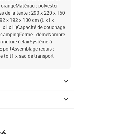
et orangeMatériau : polyester
 de la tente : 290 x 220 x 150
192 x 192 x 130 cm (L x l x
L x l x H)Capacité de couchage
e de campingForme : dômeNombre
ermeture éclairSystème à
E-portAssemblage requis :
le toit1 x sac de transport