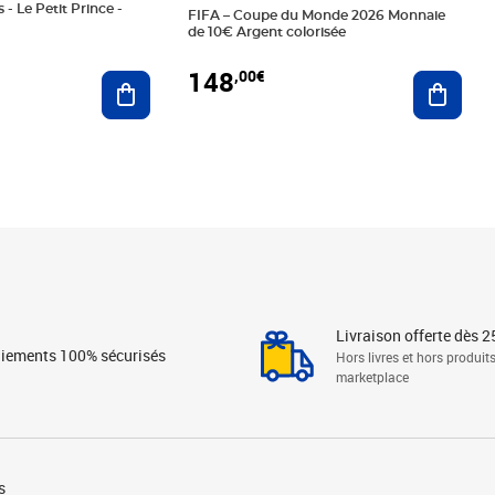
 - Le Petit Prince -
FIFA – Coupe du Monde 2026 Monnaie
de 10€ Argent colorisée
148
,00€
Ajouter au panier
Ajoute
Livraison offerte dès 2
iements 100% sécurisés
Hors livres et hors produit
marketplace
s