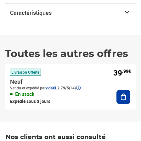
Caractéristiques
Toutes les autres offres
39
,99€
Livraison Offerte
Neuf
Vendu et expédié par
vidaXL
2.79/5
(14)
Ajouter
En stock
Expédié sous 3 jours
Nos clients ont aussi consulté