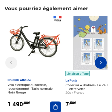
Vous pourriez également aimer
Prix 1 490,00€
Prix 7,50€
Livraison offerte
Nouvelle Attitude
La Poste
Vélo électrique du facteur,
Collector 4 timbres - Le Petit P
reconditionné - Taille normale -
- Lettre Verte
Noir/ Rouge
20g / France
1 490
7
,00€
,50€
Ajouter au panier