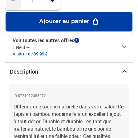
naturel, la largeur de la latte de bambou peut varier de +/- 1 mm et
de petites différences sont courantes.Couleur : marronMatériau :
bambou, PP (polypropylène)Dimensions : 70 x 300 cm (l x L)
Ajouter au panier
Voir toutes les autres offres
1
1 Neuf
—
À partir de 39,99 €
Description
ID 8721012368972
Obtenez une touche naturelle dans votre salon! Ce
tapis en bambou moderne fera un excellent ajout
à tout décor. Durable et durable : en tant que
matériau naturel, le bambou offre une bonne
respirabilité et une faible odeur. Ces qualités