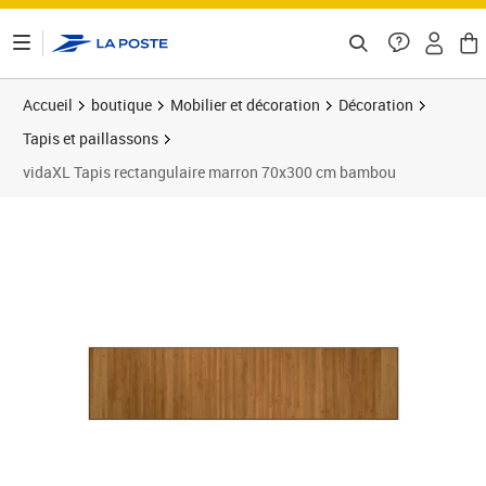
ontenu de la page
Accueil
boutique
Mobilier et décoration
Décoration
Tapis et paillassons
vidaXL Tapis rectangulaire marron 70x300 cm bambou
Prix 39,82€
Prix 3