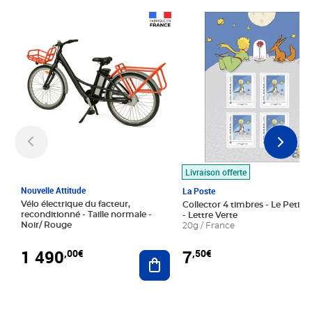
Prix 1 490,00€
Prix 7,50€
Livraison offerte
Nouvelle Attitude
La Poste
Vélo électrique du facteur,
Collector 4 timbres - Le Petit P
reconditionné - Taille normale -
- Lettre Verte
Noir/ Rouge
20g / France
1 490
7
,00€
,50€
Ajouter au panier