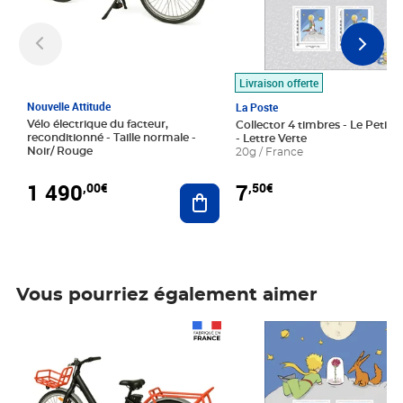
Livraison offerte
Nouvelle Attitude
La Poste
Vélo électrique du facteur,
Collector 4 timbres - Le Petit P
reconditionné - Taille normale -
- Lettre Verte
Noir/ Rouge
20g / France
1 490
7
,00€
,50€
Ajouter au panier
Vous pourriez également aimer
Prix 1 490,00€
Prix 7,50€