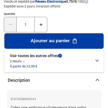
Vendu et expédié par
Réseau Electronique
3.75/5
(106)
polyesterSurface : velours doux imprimé
Expédié sous 2 jours
livraison offerte
numériquementDimensions : 80 x 150 cm (l x L)Poids total : 1 000
Quantité : 1
Quantité
g m²Hauteur de la pile : 4 mmDessous en PVC
antidérapantLavable à la machine à 30 degrésSéchoir : non
adaptéAntibactérienAbsorption du bruit
Ajouter au panier
Voir toutes les autres offres
2
2 Neufs
—
À partir de 33,99 €
Description
ID 8720286654163
Créez une ambiance chaleureuse dans votre