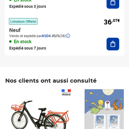
Expédié sous 3 jours
36
,07€
Livraison Offerte
Neuf
Vendu et expédié par
ASD
4.05/5
(38)
Ajouter
En stock
Expédié sous 7 jours
Nos clients ont aussi consulté
Prix 1 490,00€
Prix 7,50€