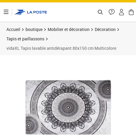
ontenu de la page
Accueil
boutique
Mobilier et décoration
Décoration
Tapis et paillassons
vidaXL Tapis lavable antidérapant 80x150 cm Multicolore
Prix 33,32€
Prix 3
Prix 3