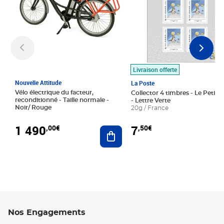
Livraison offerte
Nouvelle Attitude
La Poste
Vélo électrique du facteur,
Collector 4 timbres - Le Petit P
reconditionné - Taille normale -
- Lettre Verte
Noir/ Rouge
20g / France
1 490
7
,00€
,50€
Ajouter au panier
Nos Engagements