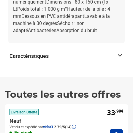
numériquementDimensions : 80 x 150 cm (l x
L)Poids total : 1 000 g m²Hauteur de la pile : 4
mmDessous en PVC antidérapantLavable à la
machine à 30 degrésSéchoir : non
adaptéAntibactérienAbsorption du bruit
Caractéristiques
Toutes les autres offres
33
,99€
Livraison Offerte
Neuf
Vendu et expédié par
vidaXL
2.79/5
(14)
Ajouter
En stock