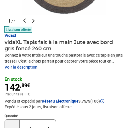
1
/7
Livraison offerte
Vidaxl
vidaXL Tapis fait à la main Jute avec bord
gris foncé 240 cm
Donnez à votre intérieur une touche pastorale avec ce tapis en jute
tressé ! C'est le choix parfait pour décorer votre pièce tout en
protégeant vos planchers. Matériau durable : le tapis de sol est
Voir la description
fait de 100 % jute. Le jute est un matériau naturellement solide,
En stock
doux au toucher, mais durable et nécessitant peu d'entretien.Tapis
142
,89€
fait à la main : ce magnifique tapis est tissé à la main par des
artisans qualifiés avec un savoir-faire exceptionnel, donc il
Prix unitaire TTC
s'adaptera parfaitement à votre décoration intérieure.Tapis
Vendu et expédié par
Réseau Electronique
3.75/5
(106)
polyvalent : le tapis est suffisamment polyvalent pour être utilisé
Expédié sous 2 jours
livraison offerte
seul ou comme base pour la superposition. Le tapis parfait pour
embellir votre salon, chambre à coucher ou entrée.Design bicolore
Quantité : 1
Quantité
: ce tapis bicolore, avec son centre de couleur naturelle et son bord
teint, ajoutera une touche chic à votre pièce. Remarque :Chaque