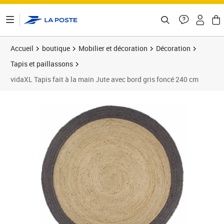
ontenu de la page
Accueil
boutique
Mobilier et décoration
Décoration
Tapis et paillassons
vidaXL Tapis fait à la main Jute avec bord gris foncé 240 cm
Prix 142,89€
Prix 1