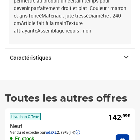
permettre au produit un certain temps pour
devenir parfaitement droit et plat. Couleur : marron
et gris foncéMatériau : jute tresséDiamètre : 240
cmArticle fait à la mainTexture
attrayanteAssemblage requis : non
Caractéristiques
Toutes les autres offres
142
,99€
Livraison Offerte
Neuf
Vendu et expédié par
vidaXL
2.79/5
(14)
Ajouter
En stock