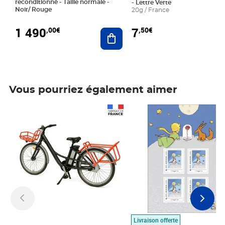
reconditionné - Taille normale -
- Lettre Verte
Noir/ Rouge
20g / France
1 490
7
,00€
,50€
Ajouter au panier
Vous pourriez également aimer
Prix 1 490,00€
Prix 7,50€
Livraison offerte