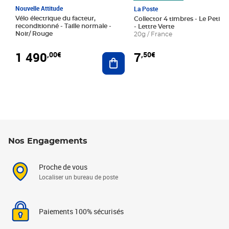
Nouvelle Attitude
La Poste
Vélo électrique du facteur,
Collector 4 timbres - Le Petit P
reconditionné - Taille normale -
- Lettre Verte
Noir/ Rouge
20g / France
1 490
7
,00€
,50€
Ajouter au panier
Nos Engagements
Proche de vous
Localiser un bureau de poste
Paiements 100% sécurisés