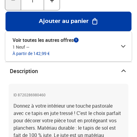
tapis est unique ; des variations de couleur et de design peuvent
survenir en raison de la nature artisanale du produit. La livraison
est aléatoire, ce qui garantit l'exclusivité et l'individualité de votre
Ajouter au panier
produit.Le tapis est plié dans un carton pour un transport facile.
Veuillez permettre au produit un certain temps pour devenir
parfaitement droit et plat. Couleur : marron et gris foncéMatériau :
Voir toutes les autres offres
1
jute tresséDiamètre : 240 cmArticle fait à la mainTexture
1 Neuf
—
attrayanteAssemblage requis : non
À partir de 142,99 €
Description
ID 8720286980460
Donnez à votre intérieur une touche pastorale
avec ce tapis en jute tressé ! C'est le choix parfait
pour décorer votre pièce tout en protégeant vos
planchers. Matériau durable : le tapis de sol est
fait de 100 % jute. Le jute est un matériau