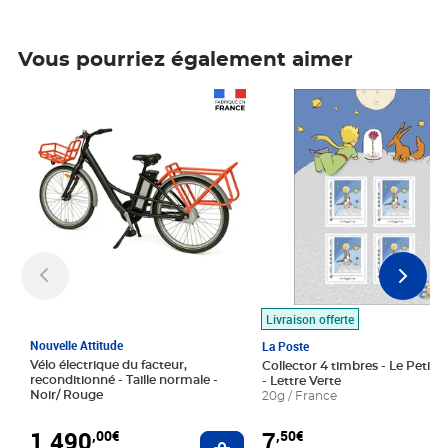
Vous pourriez également aimer
Prix 1 490,00€
Prix 7,50€
Livraison offerte
Nouvelle Attitude
La Poste
Vélo électrique du facteur,
Collector 4 timbres - Le Petit P
reconditionné - Taille normale -
- Lettre Verte
Noir/ Rouge
20g / France
1 490
7
,00€
,50€
Ajouter au panier