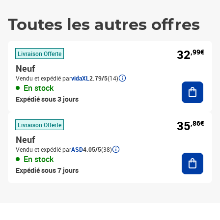
Toutes les autres offres
32
,99€
Livraison Offerte
Neuf
Vendu et expédié par
vidaXL
2.79/5
(14)
Ajouter
En stock
Expédié sous 3 jours
35
,86€
Livraison Offerte
Neuf
Vendu et expédié par
ASD
4.05/5
(38)
Ajouter
En stock
Expédié sous 7 jours