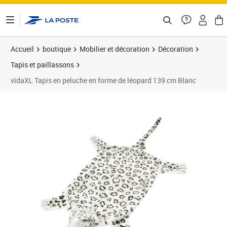
ontenu de la page
Accueil
boutique
Mobilier et décoration
Décoration
Tapis et paillassons
vidaXL Tapis en peluche en forme de léopard 139 cm Blanc
Prix 32,89€
Prix 3
Prix 3