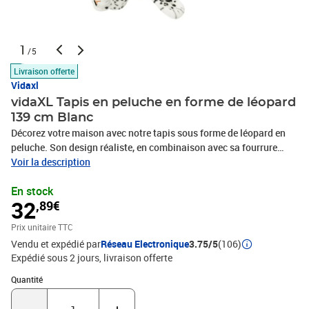
1
/5
Livraison offerte
Vidaxl
vidaXL Tapis en peluche en forme de léopard
139 cm Blanc
Décorez votre maison avec notre tapis sous forme de léopard en
peluche. Son design réaliste, en combinaison avec sa fourrure
somptueuse et molle, le rend confortable à s'y allonger ou à
Voir la description
l'utiliser comme tapis de chambre à coucher. La forme de la
En stock
mousse à la tête donne au tapis en forme d'animal son aspect
32
,89€
réaliste et est sûr de garder sa forme au fil du temps.Couleur :
Blanc avec impression de léopardMatériau : Peluche Forme de tête
Prix unitaire TTC
en mousseDimensions totales : 139 x 75 cm (L x l)Longueur du
Vendu et expédié par
Réseau Electronique
3.75/5
(106)
corps : 90 cmLargeur du corps : 47 cmLongueur de la queue : 49
Expédié sous 2 jours
livraison offerte
cmLargeur (pattes avant comprises) : 64 cmLargeur (pattes
arrière incluses) : 75 cmTolérance sur la taille : +/- 2 cmMatériel:
Quantité : 1
Quantité
Polyester: 100%AVERTISSEMENT: Ne convient pas aux enfants de
moins de 36 mois.