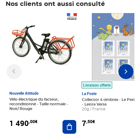
Nos clients ont aussi consulté
Prix 1 490,00€
Prix 7,50€
Livraison offerte
Nouvelle Attitude
La Poste
Vélo électrique du facteur,
Collector 4 timbres - Le Petit P
reconditionné - Taille normale -
- Lettre Verte
Noir/ Rouge
20g / France
1 490
7
,00€
,50€
Ajouter au panier