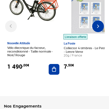
Livraison offerte
Nouvelle Attitude
La Poste
Vélo électrique du facteur,
Collector 4 timbres - Le Petit P
reconditionné - Taille normale -
- Lettre Verte
Noir/ Rouge
20g / France
1 490
7
,00€
,50€
Ajouter au panier
Nos Engagements