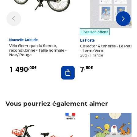
Livraison offerte
Nouvelle Attitude
La Poste
Vélo électrique du facteur,
Collector 4 timbres - Le Petit P
reconditionné - Taille normale -
- Lettre Verte
Noir/ Rouge
20g / France
1 490
7
,00€
,50€
Ajouter au panier
Vous pourriez également aimer
Prix 1 490,00€
Prix 7,50€