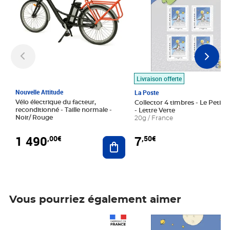
Livraison offerte
Nouvelle Attitude
La Poste
Vélo électrique du facteur,
Collector 4 timbres - Le Petit P
reconditionné - Taille normale -
- Lettre Verte
Noir/ Rouge
20g / France
1 490
7
,00€
,50€
Ajouter au panier
Vous pourriez également aimer
Prix 1 490,00€
Prix 7,50€