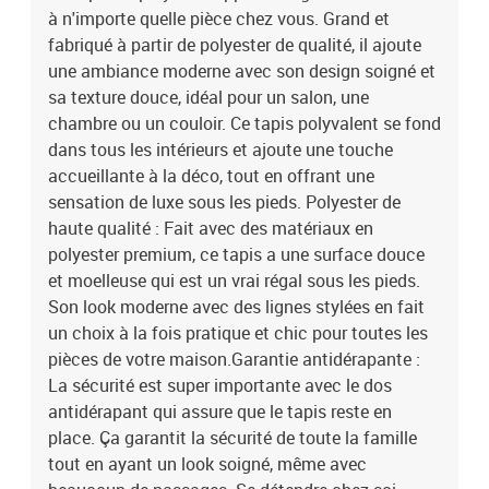
à n'importe quelle pièce chez vous. Grand et
passages. Se détendre chez soi devient relax.Compétence taille &
placement : Assez grand pour faire une impression déco, ce tapis
fabriqué à partir de polyester de qualité, il ajoute
est fait pour couvrir des parties importantes du sol. Idéal dans les
une ambiance moderne avec son design soigné et
salons, les chambres d'enfants, les couloirs ou les chambres, il
sa texture douce, idéal pour un salon, une
complète magnifiquement divers styles d'intérieur.Utilité de
chambre ou un couloir. Ce tapis polyvalent se fond
stockage compact : La pliabilité du tapis le rend facile à manier et
dans tous les intérieurs et ajoute une touche
à ranger quand il n'est pas utilisé. Il se plie sans effort dans des
accueillante à la déco, tout en offrant une
petits espaces tout en gardant sa forme et sa qualité, offrant donc
sensation de luxe sous les pieds. Polyester de
de la polyvalence dans l’aménagement de vos pièces.Entretien
facile : Le matériau de qualité supérieure est lavable en machine et
haute qualité : Fait avec des matériaux en
résistant à la décoloration, vous faisant gagner du temps et des
polyester premium, ce tapis a une surface douce
efforts. Un petit aspirateur ou un chiffon humide suffit pour le
et moelleuse qui est un vrai régal sous les pieds.
garder beau et frais après chaque nettoyage. Couleur:
Son look moderne avec des lignes stylées en fait
NoirMatériau: PolyesterDimensions globales: 100 x 200 cm (W x
un choix à la fois pratique et chic pour toutes les
L)Poids: 2,2 kgHauteur du velours: Poils moyensNom de la
pièces de votre maison.Garantie antidérapante :
gamme: HuarteDurableAntidérapantPliableFacile à nettoyer avec
La sécurité est super importante avec le dos
un aspirateur ou un chiffon humideInstructions d'entretien:
Lavable en machineUsage intérieur uniquementContenant de la
antidérapant qui assure que le tapis reste en
livraison:1 x TapisEAN: 8721158635617SKU: 4103699Brand:
place. Ça garantit la sécurité de toute la famille
vidaXL
tout en ayant un look soigné, même avec