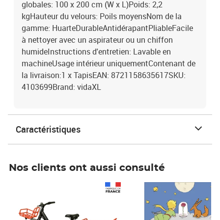
globales: 100 x 200 cm (W x L)Poids: 2,2
kgHauteur du velours: Poils moyensNom de la
gamme: HuarteDurableAntidérapantPliableFacile
à nettoyer avec un aspirateur ou un chiffon
humideInstructions d'entretien: Lavable en
machineUsage intérieur uniquementContenant de
la livraison:1 x TapisEAN: 8721158635617SKU:
4103699Brand: vidaXL
Caractéristiques
Nos clients ont aussi consulté
Prix 1 490,00€
Prix 7,50€