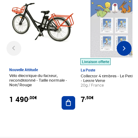
Livraison offerte
Nouvelle Attitude
La Poste
Vélo électrique du facteur,
Collector 4 timbres - Le Petit P
reconditionné - Taille normale -
- Lettre Verte
Noir/ Rouge
20g / France
1 490
7
,00€
,50€
Ajouter au panier