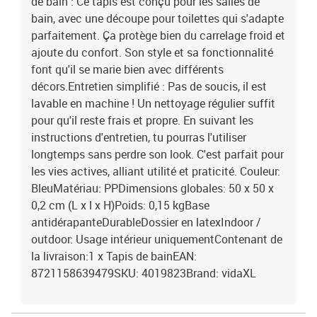
de bain : Ce tapis est conçu pour les salles de
bain, avec une découpe pour toilettes qui s'adapte
parfaitement. Ça protège bien du carrelage froid et
ajoute du confort. Son style et sa fonctionnalité
font qu'il se marie bien avec différents
décors.Entretien simplifié : Pas de soucis, il est
lavable en machine ! Un nettoyage régulier suffit
pour qu'il reste frais et propre. En suivant les
instructions d'entretien, tu pourras l'utiliser
longtemps sans perdre son look. C'est parfait pour
les vies actives, alliant utilité et praticité. Couleur:
BleuMatériau: PPDimensions globales: 50 x 50 x
0,2 cm (L x l x H)Poids: 0,15 kgBase
antidérapanteDurableDossier en latexIndoor /
outdoor: Usage intérieur uniquementContenant de
la livraison:1 x Tapis de bainEAN:
8721158639479SKU: 4019823Brand: vidaXL