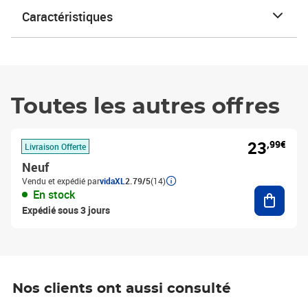
Caractéristiques
Toutes les autres offres
23
,99€
Livraison Offerte
Neuf
Vendu et expédié par
vidaXL
2.79/5
(14)
Ajouter
En stock
Expédié sous 3 jours
Nos clients ont aussi consulté