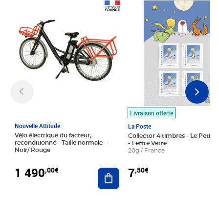
Prix 1 490,00€
Prix 7,50€
Livraison offerte
Nouvelle Attitude
La Poste
Vélo électrique du facteur,
Collector 4 timbres - Le Petit P
reconditionné - Taille normale -
- Lettre Verte
Noir/ Rouge
20g / France
1 490
7
,00€
,50€
Ajouter au panier