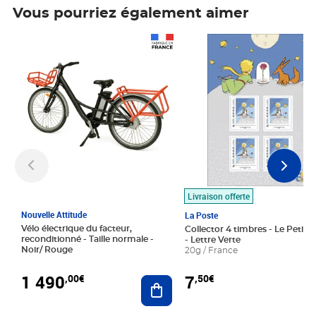
Vous pourriez également aimer
Prix 1 490,00€
Prix 7,50€
Livraison offerte
Nouvelle Attitude
La Poste
Vélo électrique du facteur,
Collector 4 timbres - Le Petit P
reconditionné - Taille normale -
- Lettre Verte
Noir/ Rouge
20g / France
1 490
7
,00€
,50€
Ajouter au panier