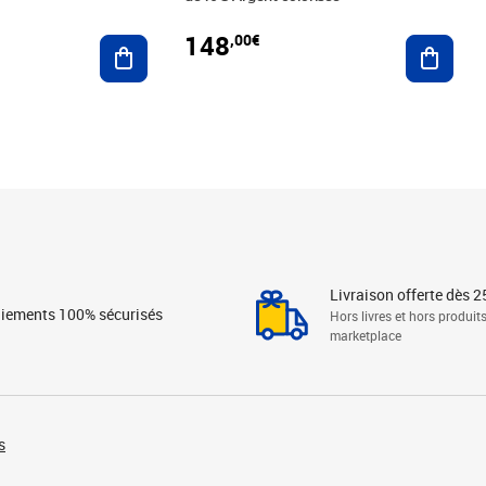
148
,00€
Ajouter au panier
Ajoute
Livraison offerte dès 2
iements 100% sécurisés
Hors livres et hors produit
marketplace
s