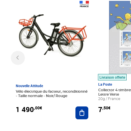
Prix 1 490,00€
Prix 7,50€
Livraison offerte
La Poste
Nouvelle Attitude
Collector 4 timbres
Vélo électrique du facteur, reconditionné
Lettre Verte
- Taille normale - Noir/ Rouge
20g / France
1 490
7
,00€
,50€
Ajouter au panier