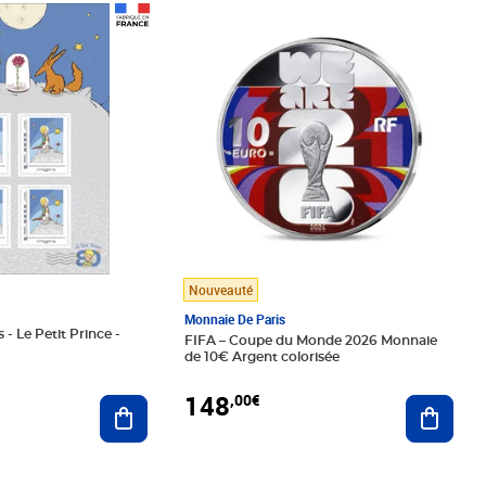
Prix 148,00€
Nouveauté
Monnaie De Paris
 - Le Petit Prince -
FIFA – Coupe du Monde 2026 Monnaie
de 10€ Argent colorisée
148
,00€
Ajouter au panier
Ajoute