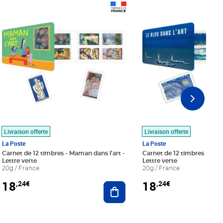
Prix 18,24€
Prix 18,24€
Livraison offerte
Livraison offerte
La Poste
La Poste
Carnet de 12 timbres - Maman dans l'art -
Carnet de 12 timbres - Le bl
Lettre verte
Lettre verte
20g / France
20g / France
18
18
,24€
,24€
r au panier
Ajouter au panier