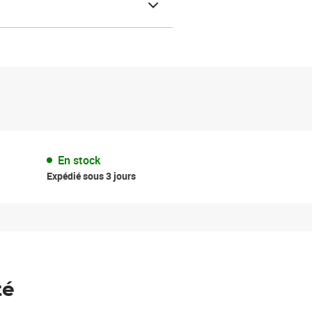
En stock
Expédié sous 3 jours
té