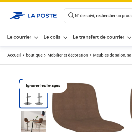
ontenu de la page
N° de suivi, rechercher un produi
Le courrier
Le colis
Le transfert de courrier
Accueil
boutique
Mobilier et décoration
Meubles de salon, sal
Ignorer les images