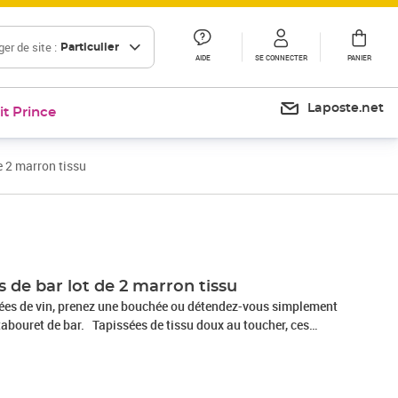
er de site :
Particulier
AIDE
SE CONNECTER
PANIER
Laposte.net
it Prince
e 2 marron tissu
Prix 109,99€
 de bar lot de 2 marron tissu
ées de vin, prenez une bouchée ou détendez-vous simplement
tabouret de bar. Tapissées de tissu doux au toucher, ces
ent un confort d'assise optimal. La base en acier chromé offre
andis que le repose-pied intégré ajoute un plaisir d'assise
, grâce au mécanisme de levage à gaz, ce tabouret de