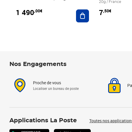
20g / France
1 490
7
,00€
,50€
Ajouter au panier
Nos Engagements
Proche de vous
Pa
Localiser un bureau de poste
Applications La Poste
Toutes nos application