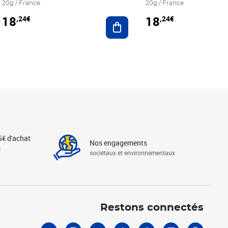
20g / France
20g / France
18
18
,24€
,24€
r au panier
Ajouter au panier
5€ d'achat
Nos engagements
s
sociétaux et environnementaux
Linkedin
Instagram
X
Tiktok
Facebook
Youtube
Threads
Restons connectés