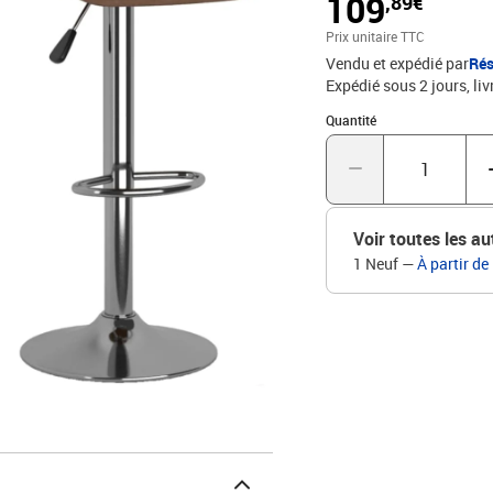
109
,89€
comptoir peut être ajust
salle à manger fonctionn
Prix unitaire TTC
grande flexibilité.Coule
Vendu et expédié par
Rés
polyester)Dimensions tot
Expédié sous 2 jours
liv
35 cmDiamètre de la ba
gazAvec repose-pied inté
Quantité : 1
Quantité
tabouret de bar
Voir toutes les au
1 Neuf
—
À partir de