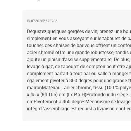
ID 8720286523285
Dégustez quelques gorgées de vin, prenez une bo
simplement en vous asseyant sur le tabouret de b
toucher, ces chaises de bar vous offrent un confor
acier chromé offre une grande robustesse, tandis q
ajoute un plaisir d'assise supplémentaire. De plu
levage à gaz, ce tabouret de comptoir peut être aj
complément parfait à tout bar ou salle à manger f
également pivoter à 360 degrés pour une grande fle
marronMatériau : acier chromé, tissu (100 % polye
x 45 x (84-105) cm (l x P x H)Profondeur du siège 
cmPivotement à 360 degrésMécanisme de levage 
intégréL'assemblage est requisLa livraison contien