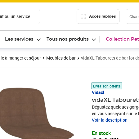
t ou un service ....
Chang
Accès rapides
Les services
Tous nos produits
Collection Pet
le à manger et séjour
Meubles de bar
vidaXL Tabourets de bar lot d
Prix 109,89€
Livraison offerte
Vidaxl
vidaXL Tabourets
Dégustez quelques gorg
en vous asseyant sur le 
chaises de bar vous offr
Voir la description
une grande robustesse, t
En stock
supplémentaire. De plus