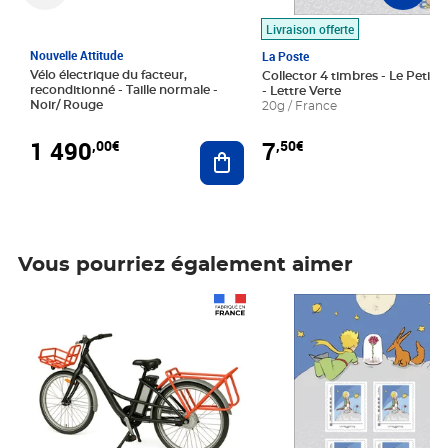
Livraison offerte
Nouvelle Attitude
La Poste
Vélo électrique du facteur,
Collector 4 timbres - Le Petit P
reconditionné - Taille normale -
- Lettre Verte
Noir/ Rouge
20g / France
1 490
7
,00€
,50€
Ajouter au panier
Vous pourriez également aimer
Prix 1 490,00€
Prix 7,50€