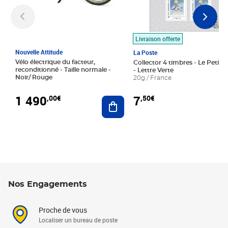
Livraison offerte
Nouvelle Attitude
La Poste
Vélo électrique du facteur,
Collector 4 timbres - Le Petit P
reconditionné - Taille normale -
- Lettre Verte
Noir/ Rouge
20g / France
1 490
7
,00€
,50€
Ajouter au panier
Nos Engagements
Proche de vous
Localiser un bureau de poste