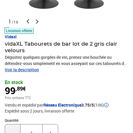
1
/10
Livraison offerte
Vidaxl
vidaXL Tabourets de bar lot de 2 gris clair
velours
Dégustez quelques gorgées de vin, prenez une bouchée ou
détendez-vous simplement en vous asseyant sur ces tabourets de
bar. Tapissées de velours doux au toucher, ces chaises de bar vous
Voir la description
offrent un confort d'assise optimal. La base en acier enduit de
En stock
poudre offre une grande robustesse, tandis que le repose-pied
99
,89€
intégré ajoute un plaisir d'assise supplémentaire. De plus, le
mécanisme de levage à gaz vous permet de régler la hauteur de
Prix unitaire TTC
ces tabourets de comptoir. Ces chaises sont le complément parfait
Vendu et expédié par
Réseau Electronique
3.75/5
(106)
de tout bar ou salle à manger fonctionnel.Couleur : gris
Expédié sous 2 jours
livraison offerte
clairMatériau : velours (100 % polyester), acier enduit de
poudreDimensions totales : 45 x 43 x (75-97) cm (l x P x
Quantité : 1
Quantité
H)Diamètre de la base : 38,5 cmPivotement sur 360
degrésMécanisme de levage à gazAvec repose-pied