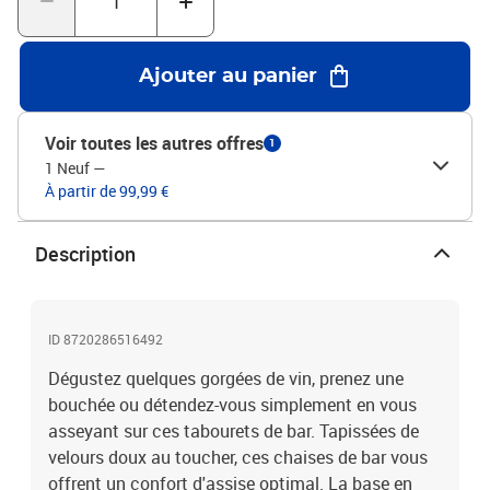
intégréL'assemblage est requisLa livraison contient :2 x tabouret
de bar
Ajouter au panier
Voir toutes les autres offres
1
1 Neuf
—
À partir de 99,99 €
Description
ID 8720286516492
Dégustez quelques gorgées de vin, prenez une
bouchée ou détendez-vous simplement en vous
asseyant sur ces tabourets de bar. Tapissées de
velours doux au toucher, ces chaises de bar vous
offrent un confort d'assise optimal. La base en