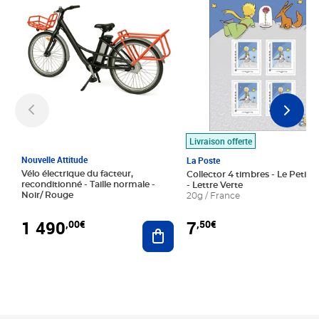
Livraison offerte
Nouvelle Attitude
La Poste
Vélo électrique du facteur,
Collector 4 timbres - Le Petit P
reconditionné - Taille normale -
- Lettre Verte
Noir/ Rouge
20g / France
1 490
7
,00€
,50€
Ajouter au panier