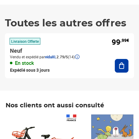
Toutes les autres offres
99
,99€
Livraison Offerte
Neuf
Vendu et expédié par
vidaXL
2.79/5
(14)
Ajouter
En stock
Expédié sous 3 jours
Nos clients ont aussi consulté
Prix 1 490,00€
Prix 7,50€