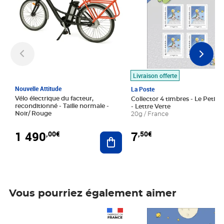
Livraison offerte
Nouvelle Attitude
La Poste
Vélo électrique du facteur,
Collector 4 timbres - Le Petit P
reconditionné - Taille normale -
- Lettre Verte
Noir/ Rouge
20g / France
1 490
7
,00€
,50€
Ajouter au panier
Vous pourriez également aimer
Prix 1 490,00€
Prix 7,50€