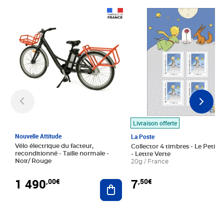
Prix 1 490,00€
Prix 7,50€
Livraison offerte
Nouvelle Attitude
La Poste
Vélo électrique du facteur,
Collector 4 timbres - Le Petit P
reconditionné - Taille normale -
- Lettre Verte
Noir/ Rouge
20g / France
1 490
7
,00€
,50€
Ajouter au panier