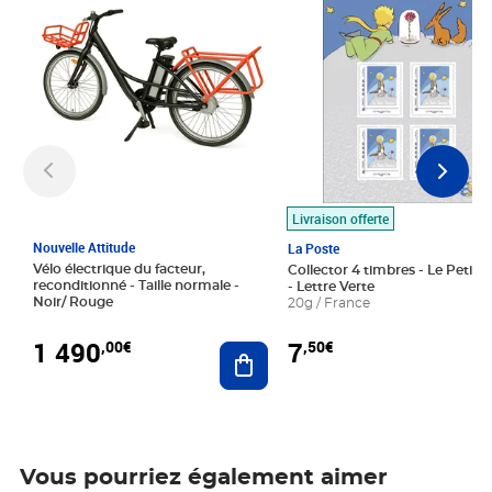
Livraison offerte
Nouvelle Attitude
La Poste
Vélo électrique du facteur,
Collector 4 timbres - Le Petit P
reconditionné - Taille normale -
- Lettre Verte
Noir/ Rouge
20g / France
1 490
7
,00€
,50€
Ajouter au panier
Vous pourriez également aimer