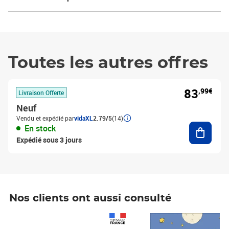
Toutes les autres offres
83
,99€
Livraison Offerte
Neuf
Vendu et expédié par
vidaXL
2.79/5
(14)
Ajouter
En stock
Expédié sous 3 jours
Nos clients ont aussi consulté
Prix 1 490,00€
Prix 7,50€