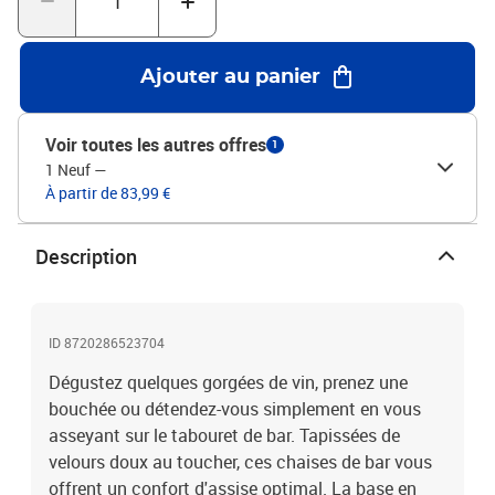
repose-pied intégréL'assemblage est requisLa livraison contient :2
x tabouret de bar
Ajouter au panier
Voir toutes les autres offres
1
1 Neuf
—
À partir de 83,99 €
Description
ID 8720286523704
Dégustez quelques gorgées de vin, prenez une
bouchée ou détendez-vous simplement en vous
asseyant sur le tabouret de bar. Tapissées de
velours doux au toucher, ces chaises de bar vous
offrent un confort d'assise optimal. La base en