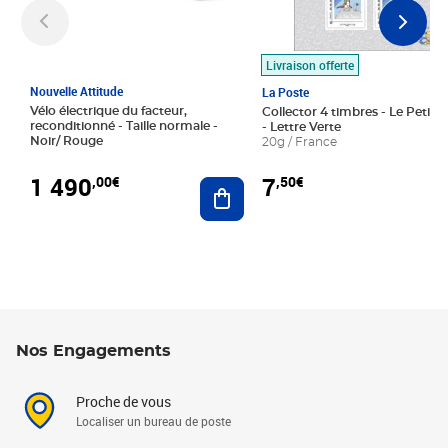
Livraison offerte
Nouvelle Attitude
La Poste
Vélo électrique du facteur,
Collector 4 timbres - Le Petit P
reconditionné - Taille normale -
- Lettre Verte
Noir/ Rouge
20g / France
1 490
7
,00€
,50€
Ajouter au panier
Nos Engagements
Proche de vous
Localiser un bureau de poste