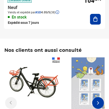
104
Neuf
Vendu et expédié par
ASD
4.05/5
(38)
Ajouter
En stock
Expédié sous 7 jours
Nos clients ont aussi consulté
Prix 1 490,00€
Prix 7,50€