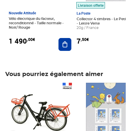
Livraison offerte
Nouvelle Attitude
La Poste
Vélo électrique du facteur,
Collector 4 timbres - Le Petit P
reconditionné - Taille normale -
- Lettre Verte
Noir/ Rouge
20g / France
1 490
7
,00€
,50€
Ajouter au panier
Vous pourriez également aimer
Prix 1 490,00€
Prix 7,50€