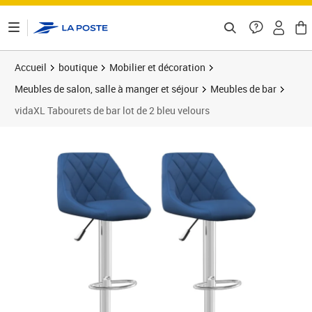
ontenu de la page
Accueil
boutique
Mobilier et décoration
Meubles de salon, salle à manger et séjour
Meubles de bar
vidaXL Tabourets de bar lot de 2 bleu velours
Prix barré 127,99 €
Prix 93,89€
Prix 9
Prix 1