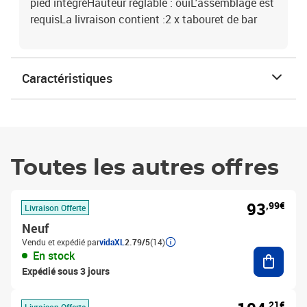
pied intégréHauteur réglable : ouiL'assemblage est
requisLa livraison contient :2 x tabouret de bar
Caractéristiques
Toutes les autres offres
93
,99€
Livraison Offerte
Neuf
Vendu et expédié par
vidaXL
2.79/5
(14)
Ajouter
En stock
Expédié sous 3 jours
,21€
Livraison Offerte