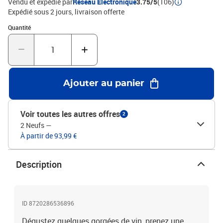
Vendu et expédié par
Réseau Electronique
3.75/5
(106)
repose-pied intégréHauteur réglable : ouiL'assemblage est
Expédié sous 2 jours
livraison offerte
requisLa livraison contient :2 x tabouret de bar
Quantité : 1
Quantité
Ajouter au panier
Voir toutes les autres offres
2
2 Neufs
—
À partir de 93,99 €
Description
ID 8720286536896
Dégustez quelques gorgées de vin, prenez une