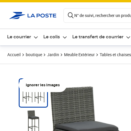
ontenu de la page
N° de suivi, rechercher un produi
Le courrier
Le colis
Le transfert de courrier
Accueil
boutique
Jardin
Meuble Extérieur
Tables et chaises
Ignorer les images