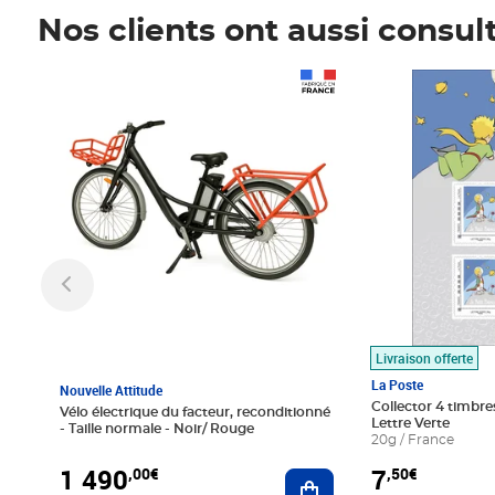
Nos clients ont aussi consul
Prix 1 490,00€
Prix 7,50€
Livraison offerte
La Poste
Nouvelle Attitude
Collector 4 timbres
Vélo électrique du facteur, reconditionné
Lettre Verte
- Taille normale - Noir/ Rouge
20g / France
1 490
7
,00€
,50€
Ajouter au panier