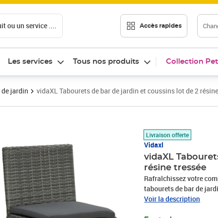
t ou un service ....
Chang
Accès rapides
Les services
Tous nos produits
Collection Pet
 de jardin
vidaXL Tabourets de bar de jardin et coussins lot de 2 résin
Prix 146,50€
Livraison offerte
Vidaxl
vidaXL Tabourets
résine tressée
Rafraîchissez votre comp
tabourets de bar de jard
moderne et contemporain
Voir la description
d’un cadre en acier endu