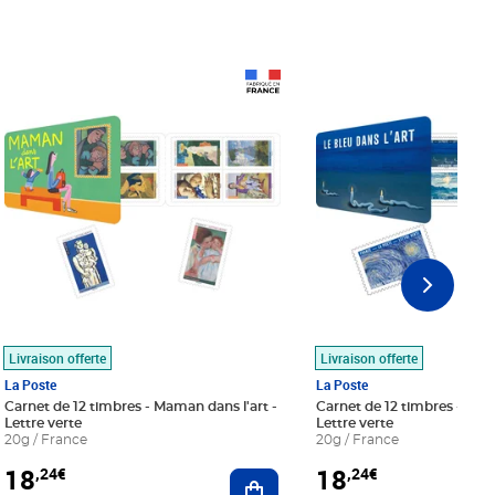
Prix 18,24€
Prix 18,24€
Livraison offerte
Livraison offerte
La Poste
La Poste
Carnet de 12 timbres - Maman dans l'art -
Carnet de 12 timbres - Le bl
Lettre verte
Lettre verte
20g / France
20g / France
18
18
,24€
,24€
r au panier
Ajouter au panier