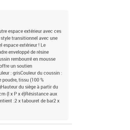
utre espace extérieur avec ces
 style transitionnel avec une
 espace extérieur ! Le
udre enveloppé de résine
coussin rembourré en mousse
 offre un soutien
leur : grisCouleur du coussin :
e poudre, tissu (100 %
)Hauteur du siège à partir du
 cm (l x P x é)Résistance aux
tient :2 x tabouret de bar2 x