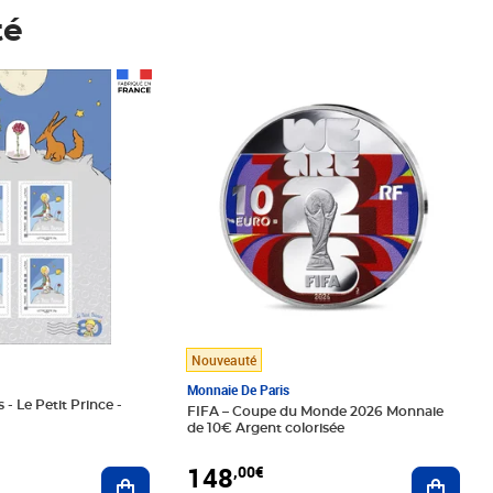
té
Prix 148,00€
Nouveauté
Monnaie De Paris
 - Le Petit Prince -
FIFA – Coupe du Monde 2026 Monnaie
de 10€ Argent colorisée
148
,00€
Ajouter au panier
Ajoute