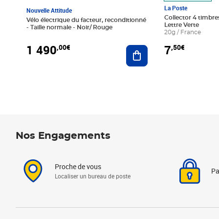
La Poste
Nouvelle Attitude
Collector 4 timbres
Vélo électrique du facteur, reconditionné
Lettre Verte
- Taille normale - Noir/ Rouge
20g / France
1 490
7
,00€
,50€
Ajouter au panier
Nos Engagements
Proche de vous
Pa
Localiser un bureau de poste