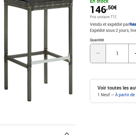
En stock
stable et durable. Le c
146
,50€
éclair facile à retirer o
détente.Couleur : grisCo
Prix unitaire TTC
enduit de poudre, tissu 
Vendu et expédié par
Rés
H)Hauteur du siège à part
Expédié sous 2 jours
liv
x P x é)Résistance aux i
tabouret de bar2 x couss
Quantité : 1
Quantité
Voir toutes les au
1 Neuf
—
À partir de