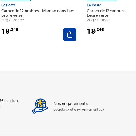
La Poste
La Poste
Carnet de 12 timbres - Maman dans l'art -
Carnet de 12 timbres - Le bl
Lettre verte
Lettre verte
20g / France
20g / France
18
18
,24€
,24€
r au panier
Ajouter au panier
5€ d'achat
Nos engagements
s
sociétaux et environnementaux
Linkedin
Instagram
X
Tiktok
Facebook
Youtube
Threads