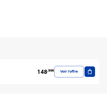
Ajouter a
148
,99€
Voir l'offre