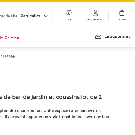
er de site :
Particulier
AIDE
SE CONNECTER
PANIER
Laposte.net
it Prince
e tressée
Prix 148,99€
 de bar de jardin et coussins lot de 2
toir de cuisine ou tout autre espace extérieur avec ces
in. Ils peuvent apporter un style transitionnel avec une touche
e à n’importe quel espace extérieur ! Le tabouret dispose
it de poudre enveloppé de résine tressée résistante aux UV,