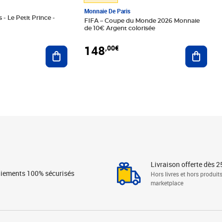
Monnaie De Paris
 - Le Petit Prince -
FIFA – Coupe du Monde 2026 Monnaie
de 10€ Argent colorisée
148
,00€
Ajouter au panier
Ajoute
Livraison offerte dès 2
iements 100% sécurisés
Hors livres et hors produit
marketplace