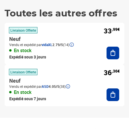
Toutes les autres offres
33
,99€
Livraison Offerte
Neuf
Vendu et expédié par
vidaXL
2.79/5
(14)
Ajouter
En stock
Expédié sous 3 jours
36
,36€
Livraison Offerte
Neuf
Vendu et expédié par
ASD
4.05/5
(38)
Ajouter
En stock
Expédié sous 7 jours