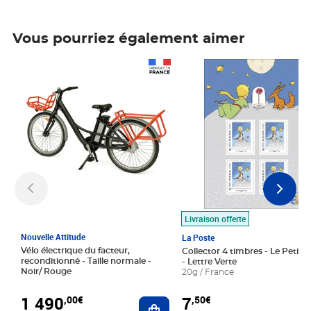
Vous pourriez également aimer
Prix 1 490,00€
Prix 7,50€
Livraison offerte
Nouvelle Attitude
La Poste
Vélo électrique du facteur,
Collector 4 timbres - Le Petit P
reconditionné - Taille normale -
- Lettre Verte
Noir/ Rouge
20g / France
1 490
7
,00€
,50€
Ajouter au panier