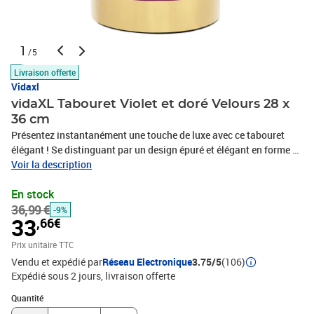
1
/5
Livraison offerte
Vidaxl
vidaXL Tabouret Violet et doré Velours 28 x
36 cm
Présentez instantanément une touche de luxe avec ce tabouret
élégant ! Se distinguant par un design épuré et élégant en forme de
tonneau, ce tabouret sera un excellent supplément à votre salon,
Voir la description
couloir, chambre à coucher, etc. Il peut également être utilisé
En stock
comme table d'appoint, repose-pied, banc de pied, etc. Le tabouret
36,99 €
est recouvert d'un tissu en velours doux qui est exceptionnellement
-9%
33
,66€
lisse et donne au tabouret une belle brillance. La base métallique
brillante garantit sa stabilité et sa longévité. De plus, le repose-
Prix unitaire TTC
pied est léger et donc facile à déplacer.Couleur : violet et
Vendu et expédié par
Réseau Electronique
3.75/5
(106)
doréMatériau : contreplaqué + tapisserie en velours + plaque
Expédié sous 2 jours
livraison offerte
métalliqueDimensions : 28 x 36 cm (diamètre x H)Forme de
Quantité : 1
barilMatériel: Polyester: 100%
Quantité