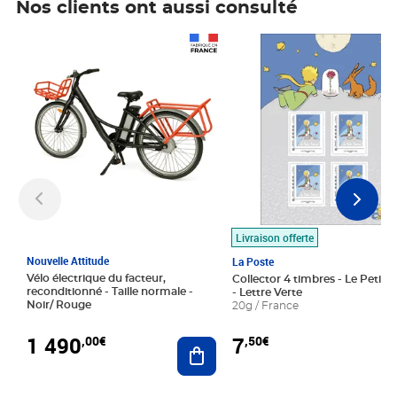
Nos clients ont aussi consulté
Prix 1 490,00€
Prix 7,50€
Livraison offerte
Nouvelle Attitude
La Poste
Vélo électrique du facteur,
Collector 4 timbres - Le Petit P
reconditionné - Taille normale -
- Lettre Verte
Noir/ Rouge
20g / France
1 490
7
,00€
,50€
Ajouter au panier