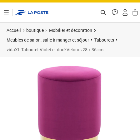
ontenu de la page
Accueil
boutique
Mobilier et décoration
Meubles de salon, salle à manger et séjour
Tabourets
vidaXL Tabouret Violet et doré Velours 28 x 36 cm
Prix barré 36,99 €
Prix 33,66€
Prix 3
Prix 3