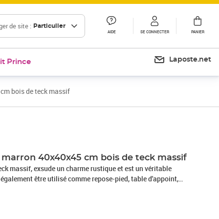
er de site :
Particulier
AIDE
SE CONNECTER
PANIER
Laposte.net
it Prince
cm bois de teck massif
Prix 107,99€
Prix 120,72€
 marron 40x40x45 cm bois de teck massif
eck massif, exsude un charme rustique et est un véritable
t également être utilisé comme repose-pied, table d'appoint,
r 2, 4 ou 6 tabourets pour créer une table basse. Le tabouret
 main et l'artisanat ajoute à son style rétro et naturel
importante : car le bois est un produit naturel, les couleurs