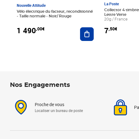
La Poste
Nouvelle Attitude
Collector 4 timbres
Vélo électrique du facteur, reconditionné
Lettre Verte
- Taille normale - Noir/ Rouge
20g / France
1 490
7
,00€
,50€
Ajouter au panier
Nos Engagements
Proche de vous
Pa
Localiser un bureau de poste