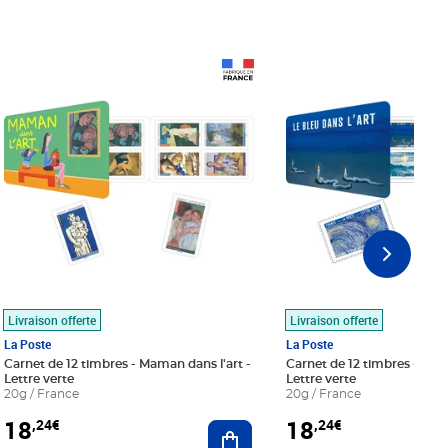
Prix 18,24€
Prix 18,24€
Livraison offerte
Livraison offerte
La Poste
La Poste
Carnet de 12 timbres - Maman dans l'art -
Carnet de 12 timbres - Le bl
Lettre verte
Lettre verte
20g / France
20g / France
18
18
,24€
,24€
r au panier
Ajouter au panier