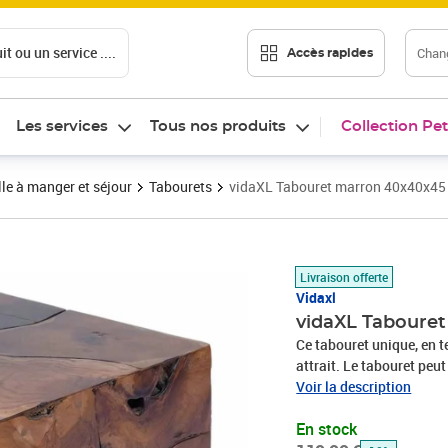
t ou un service ....
Chang
Accès rapides
Les services
Tous nos produits
Collection Pet
le à manger et séjour
Tabourets
vidaXL Tabouret marron 40x40x45 
Prix barré 119,99 €
Prix 107,89€
Livraison offerte
Vidaxl
vidaXL Tabouret
Ce tabouret unique, en t
attrait. Le tabouret peu
etc. Vous pouvez combine
Voir la description
est entièrement fait à la
En stock
spectaculaire. Remarque 