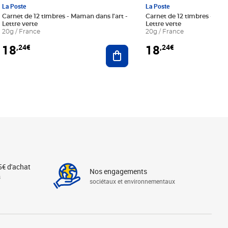
La Poste
La Poste
Carnet de 12 timbres - Maman dans l'art -
Carnet de 12 timbres - Le bl
Lettre verte
Lettre verte
20g / France
20g / France
18
18
,24€
,24€
r au panier
Ajouter au panier
5€ d'achat
Nos engagements
s
sociétaux et environnementaux
Linkedin
Instagram
X
Tiktok
Facebook
Youtube
Threads