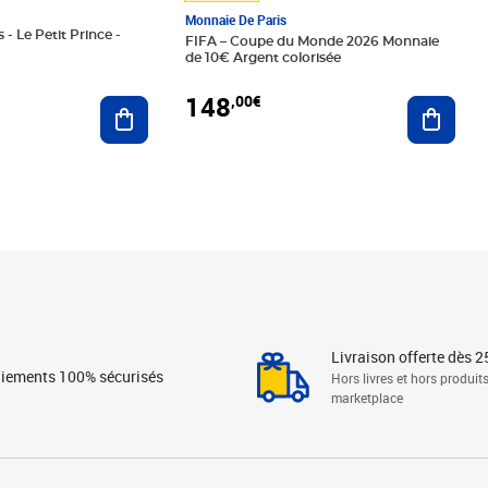
Monnaie De Paris
 - Le Petit Prince -
FIFA – Coupe du Monde 2026 Monnaie
de 10€ Argent colorisée
148
,00€
Ajouter au panier
Ajoute
Livraison offerte dès 2
iements 100% sécurisés
Hors livres et hors produit
marketplace