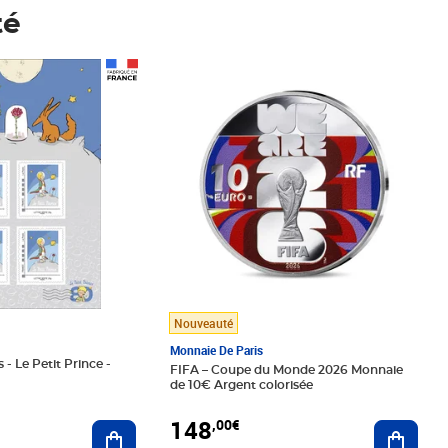
té
Prix 148,00€
Nouveauté
Monnaie De Paris
 - Le Petit Prince -
FIFA – Coupe du Monde 2026 Monnaie
de 10€ Argent colorisée
148
,00€
Ajouter au panier
Ajoute