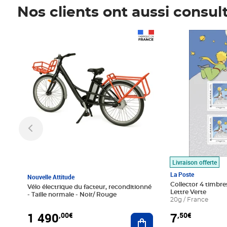
Nos clients ont aussi consul
Prix 1 490,00€
Prix 7,50€
Livraison offerte
La Poste
Nouvelle Attitude
Collector 4 timbres
Vélo électrique du facteur, reconditionné
Lettre Verte
- Taille normale - Noir/ Rouge
20g / France
1 490
7
,00€
,50€
Ajouter au panier