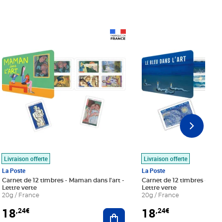
Prix 18,24€
Prix 18,24€
Livraison offerte
Livraison offerte
La Poste
La Poste
Carnet de 12 timbres - Maman dans l'art -
Carnet de 12 timbres - Le bl
Lettre verte
Lettre verte
20g / France
20g / France
18
18
,24€
,24€
r au panier
Ajouter au panier