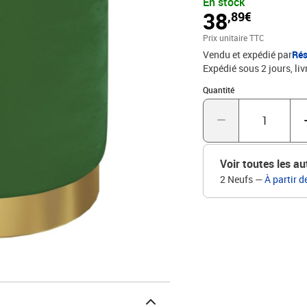
En stock
cacher des accessoires e
38
,89€
glamour ajoute à la beau
tabouret est un supplémen
Prix unitaire TTC
maison luxueuse et éléga
Vendu et expédié par
Rés
ferDimensions : 31 x 37
Expédié sous 2 jours
liv
Quantité : 1
Quantité
Voir toutes les au
2 Neufs
—
À partir d