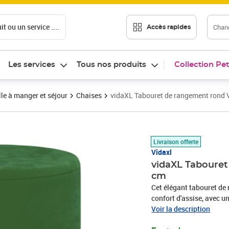
t ou un service ....
Chang
Accès rapides
Les services
Tous nos produits
Collection Pet
le à manger et séjour
Chaises
vidaXL Tabouret de rangement rond V
Prix 38,89€
Livraison offerte
Vidaxl
vidaXL Tabouret
cm
Cet élégant tabouret de
confort d'assise, avec 
cette chaise ronde est c
Voir la description
tabouret moderne compr