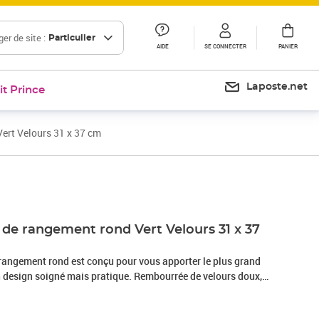
er de site :
Particulier
AIDE
SE CONNECTER
PANIER
Laposte.net
it Prince
ert Velours 31 x 37 cm
Prix 38,99€
Prix 42,20€
 de rangement rond Vert Velours 31 x 37
 rangement rond est conçu pour vous apporter le plus grand
un design soigné mais pratique. Rembourrée de velours doux,
lassique et peu encombrante, offrant un confort optimal. Ce
end un couvercle pour un rangement pratique. Vous pouvez y