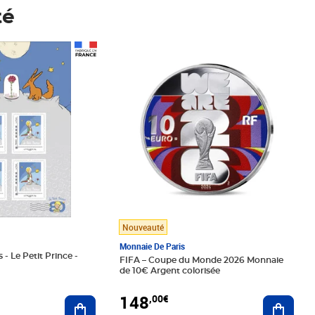
té
Prix 148,00€
Nouveauté
Monnaie De Paris
 - Le Petit Prince -
FIFA – Coupe du Monde 2026 Monnaie
de 10€ Argent colorisée
148
,00€
Ajouter au panier
Ajoute