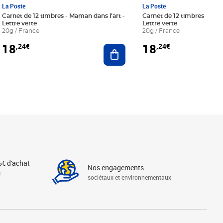
La Poste
La Poste
Carnet de 12 timbres - Maman dans l'art -
Carnet de 12 timbres - Le bl
Lettre verte
Lettre verte
20g / France
20g / France
18
18
,24€
,24€
r au panier
Ajouter au panier
5€ d'achat
Nos engagements
s
sociétaux et environnementaux
Linkedin
Instagram
X
Tiktok
Facebook
Youtube
Threads