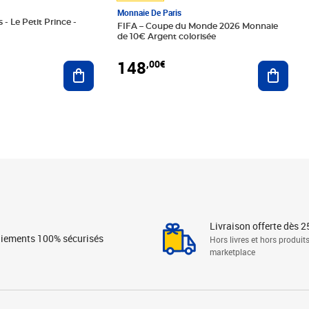
Monnaie De Paris
 - Le Petit Prince -
FIFA – Coupe du Monde 2026 Monnaie
de 10€ Argent colorisée
148
,00€
Ajouter au panier
Ajoute
Livraison offerte dès 2
iements 100% sécurisés
Hors livres et hors produit
marketplace