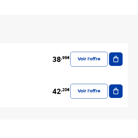
Ajouter a
38
,99€
Voir l'offre
Ajouter a
42
,20€
Voir l'offre