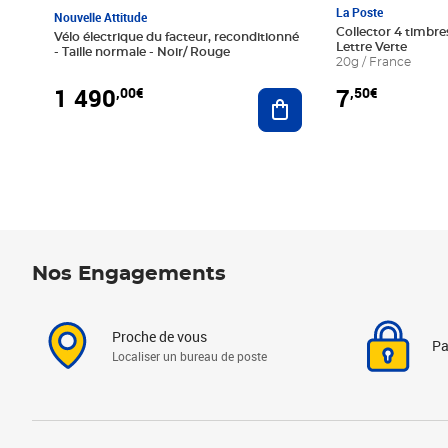
La Poste
Nouvelle Attitude
Collector 4 timbres
Vélo électrique du facteur, reconditionné
Lettre Verte
- Taille normale - Noir/ Rouge
20g / France
1 490
7
,00€
,50€
Ajouter au panier
Nos Engagements
Proche de vous
Pa
Localiser un bureau de poste