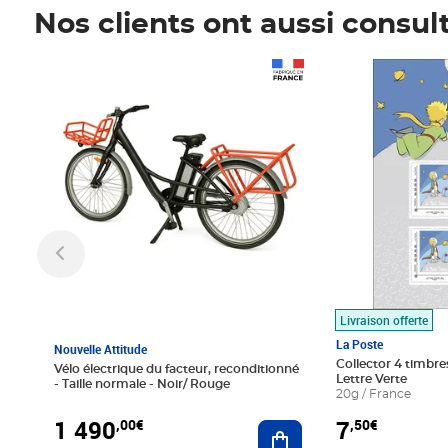
Nos clients ont aussi consul
Prix 1 490,00€
Prix 7,50€
Livraison offerte
La Poste
Nouvelle Attitude
Collector 4 timbres
Vélo électrique du facteur, reconditionné
Lettre Verte
- Taille normale - Noir/ Rouge
20g / France
1 490
7
,00€
,50€
Ajouter au panier