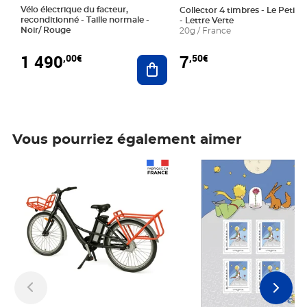
Vélo électrique du facteur,
Collector 4 timbres - Le Petit P
reconditionné - Taille normale -
- Lettre Verte
Noir/ Rouge
20g / France
1 490
7
,00€
,50€
Ajouter au panier
Vous pourriez également aimer
Prix 1 490,00€
Prix 7,50€