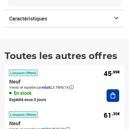
Caractéristiques
Toutes les autres offres
45
,99€
Livraison Offerte
Neuf
Vendu et expédié par
vidaXL
2.79/5
(14)
Ajouter
En stock
Expédié sous 3 jours
61
,30€
Livraison Offerte
Neuf