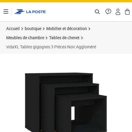
ontenu de la page
Accueil
boutique
Mobilier et décoration
Meubles de chambre
Tables de chevet
vidaXL Tables gigognes 3 Pièces Noir Aggloméré
Prix 45,89€
Prix 4
Prix 6