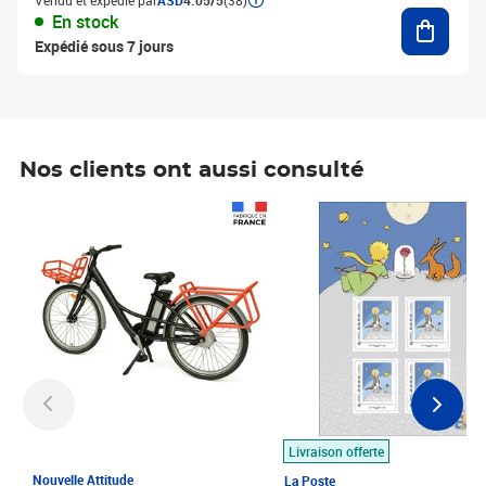
Vendu et expédié par
ASD
4.05/5
(38)
Ajouter
En stock
Expédié sous 7 jours
Nos clients ont aussi consulté
Prix 1 490,00€
Prix 7,50€
Livraison offerte
Nouvelle Attitude
La Poste