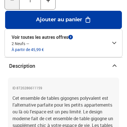
de taille moyenne : 44 x 30 x 39 cm (L x l x H)Dimensions de la
petite table : 34 x 30 x 28 cm (L x l x H)L'assemblage est requisLa
livraison contient :1 x grande table1 x table de taille moyenne1 x
Ajouter au panier
petite table
Voir toutes les autres offres
2
2 Neufs
—
À partir de 45,99 €
Description
ID 8720286611159
Cet ensemble de tables gigognes polyvalent est
l’alternative parfaite pour les petits appartements
ou là où l'espace est un peu limité. Le design
moderne fait de cet ensemble de table gigogne un
supplément chic à votre espace de vie. Les tables