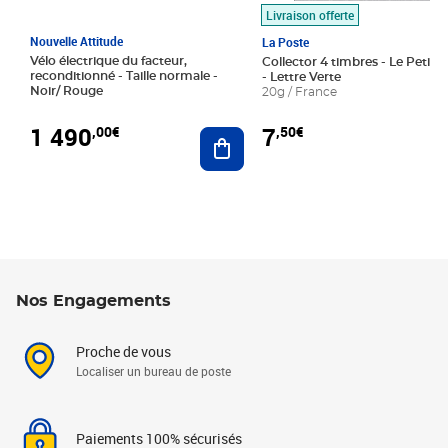
Livraison offerte
Nouvelle Attitude
La Poste
Vélo électrique du facteur,
Collector 4 timbres - Le Petit P
reconditionné - Taille normale -
- Lettre Verte
Noir/ Rouge
20g / France
1 490
7
,00€
,50€
Ajouter au panier
Nos Engagements
Proche de vous
Localiser un bureau de poste
Paiements 100% sécurisés