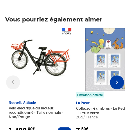
Vous pourriez également aimer
Prix 1 490,00€
Prix 7,50€
Livraison offerte
Nouvelle Attitude
La Poste
Vélo électrique du facteur,
Collector 4 timbres - Le Petit P
reconditionné - Taille normale -
- Lettre Verte
Noir/ Rouge
20g / France
,00€
,50€
Ajouter au panier