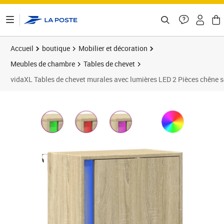
ontenu de la page
Accueil
boutique
Mobilier et décoration
Meubles de chambre
Tables de chevet
vidaXL Tables de chevet murales avec lumières LED 2 Pièces chêne
Prix 61,89€
Prix 6
Prix 7