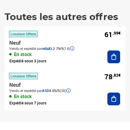
Toutes les autres offres
61
,99€
Livraison Offerte
Neuf
Vendu et expédié par
vidaXL
2.79/5
(14)
Ajouter
En stock
Expédié sous 3 jours
78
,82€
Livraison Offerte
Neuf
Vendu et expédié par
ASD
4.05/5
(38)
Ajouter
En stock
Expédié sous 7 jours