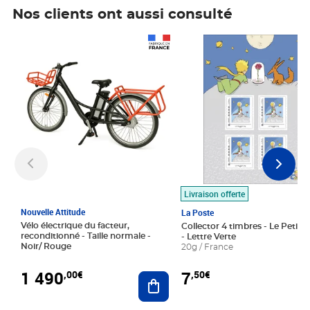
Nos clients ont aussi consulté
Prix 1 490,00€
Prix 7,50€
Livraison offerte
Nouvelle Attitude
La Poste
Vélo électrique du facteur,
Collector 4 timbres - Le Petit P
reconditionné - Taille normale -
- Lettre Verte
Noir/ Rouge
20g / France
1 490
7
,00€
,50€
Ajouter au panier