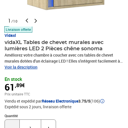
1
/10
Livraison offerte
Vidaxl
vidaXL Tables de chevet murales avec
lumières LED 2 Pièces chêne sonoma
Améliorez votre chambre à coucher avec ces tables de chevet
murales dotées d'un éclairage LED ! Elles s'intègrent facilement à
tous les styles de meubles de votre maison ! Matériau stable et
Voir la description
durable : le bois d'ingénierie est un matériau durable et stable dont
En stock
la surface lisse résiste à l'humidité, à la déformation et au
61
,89€
fendillement, ce qui en fait un choix fiable pour une grande variété
de projets.Lumières LED RVB pour une ambiance agréable : cette
Prix unitaire TTC
armoire de chevet est dotée de lumières LED qui peuvent être
Vendu et expédié par
Réseau Electronique
3.75/5
(106)
facilement ajustées pour créer un spectacle de lumière
Expédié sous 2 jours
livraison offerte
personnalisé. Vous pouvez personnaliser les modes, les couleurs
et la luminosité pour améliorer l’ambiance de votre espace
Quantité : 1
Quantité
intérieur.Grand espace de rangement : la table de chevet a 1 tiroir,
offrant suffisamment d'espace pour garder vos magazines, livres,