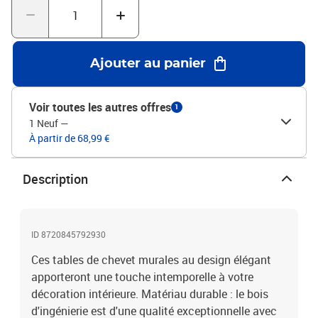
chevilles adaptées spécifiquement à vos murs. Si vous n'êtes pas
sûr, vous pouvez consulter un professionnel. Veuillez lire et suivre
chaque étape des instructions.Couleur : chêne fumé Matériau :
bois d'ingénierie Dimensions : 41,5 x 36 x 53 cm (l x P x
Ajouter au panier
H)L'assemblage est requisLa livraison contient :2 x table de chevet
Voir toutes les autres offres
1
1 Neuf
—
À partir de 68,99 €
Description
ID 8720845792930
Ces tables de chevet murales au design élégant
apporteront une touche intemporelle à votre
décoration intérieure. Matériau durable : le bois
d'ingénierie est d'une qualité exceptionnelle avec