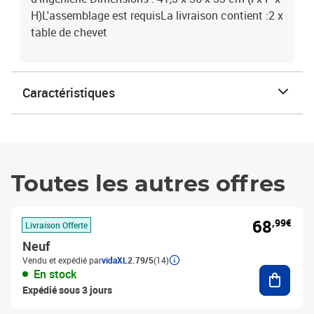
H)L'assemblage est requisLa livraison contient :2 x
table de chevet
Caractéristiques
Toutes les autres offres
68
,99€
Livraison Offerte
Neuf
Vendu et expédié par
vidaXL
2.79/5
(14)
Ajouter
En stock
Expédié sous 3 jours