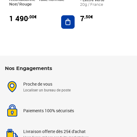
- Lettre Verte
Noir/ Rouge
20g / France
1 490
7
,00€
,50€
Ajouter au panier
Nos Engagements
Proche de vous
Localiser un bureau de poste
Paiements 100% sécurisés
Livraison offerte dès 25€ d'achat