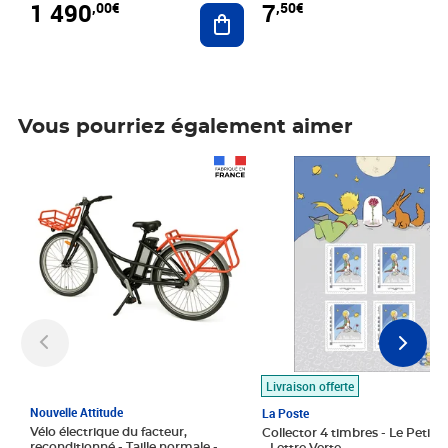
1 490
7
,00€
,50€
Ajouter au panier
Vous pourriez également aimer
Prix 1 490,00€
Prix 7,50€
Livraison offerte
Nouvelle Attitude
La Poste
Vélo électrique du facteur,
Collector 4 timbres - Le Petit P
reconditionné - Taille normale -