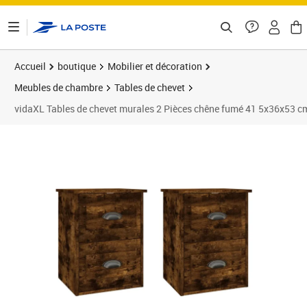
ontenu de la page
Accueil
boutique
Mobilier et décoration
Meubles de chambre
Tables de chevet
vidaXL Tables de chevet murales 2 Pièces chêne fumé 41 5x36x53 c
Prix barré 79,99 €
Prix 59,78€
Prix 6