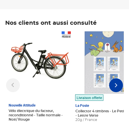
Nos clients ont aussi consulté
Prix 1 490,00€
Prix 7,50€
Livraison offerte
Nouvelle Attitude
La Poste
Vélo électrique du facteur,
Collector 4 timbres - Le Petit P
reconditionné - Taille normale -
- Lettre Verte
Noir/ Rouge
20g / France