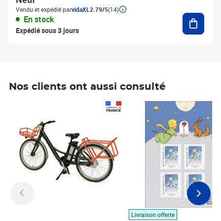
Vendu et expédié par
vidaXL
2.79/5
(14)
Ajouter
En stock
Expédié sous 3 jours
Nos clients ont aussi consulté
Prix 1 490,00€
Prix 7,50€
Livraison offerte