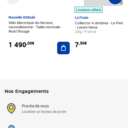
Livraison offerte
Nouvelle Attitude
La Poste
Vélo électrique du facteur,
Collector 4 timbres - Le Petit P
reconditionné - Taille normale -
- Lettre Verte
Noir/ Rouge
20g / France
1 490
7
,00€
,50€
Ajouter au panier
Nos Engagements
Proche de vous
Localiser un bureau de poste