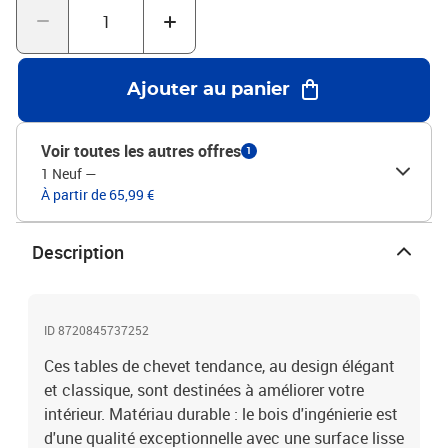
l'armoire latérale est facile à nettoyer avec un chiffon humide.
Attention :Pour éviter qu'il ne soit renversé, ce produit doit être
utilisé avec le dispositif de fixation au mur fourni. Bon à savoir
:Pour faciliter au maximum le montage, chaque produit est livré
Ajouter au panier
avec des instructions.Couleur : chêne sonomaMatériau : bois
d'ingénierie, bois d'eucalyptus massifDimensions : 40 x 35 x 70 cm
(L x l x H)Installation flexible de la porteLa livraison contient :2 x
Voir toutes les autres offres
1
table de chevetLegal Documents:Vous trouverez ici plus de détails
1 Neuf
—
sur la façon d'empêcher vos meubles de basculer
À partir de 65,99 €
Description
ID 8720845737252
Ces tables de chevet tendance, au design élégant
et classique, sont destinées à améliorer votre
intérieur. Matériau durable : le bois d'ingénierie est
d'une qualité exceptionnelle avec une surface lisse