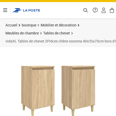
ontenu de la page
Accueil
boutique
Mobilier et décoration
Meubles de chambre
Tables de chevet
vidaXL Tables de chevet 2Pièces chêne sonoma 40x35x70cm bois d'i
Prix barré 69,99 €
Prix 65,89€
Prix 6