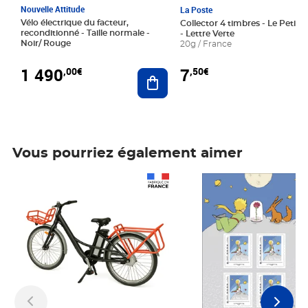
Nouvelle Attitude
La Poste
Vélo électrique du facteur,
Collector 4 timbres - Le Petit P
reconditionné - Taille normale -
- Lettre Verte
Noir/ Rouge
20g / France
1 490
7
,00€
,50€
Ajouter au panier
Vous pourriez également aimer
Prix 1 490,00€
Prix 7,50€