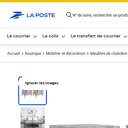
ontenu de la page
N° de suivi, rechercher un produi
Le courrier
Le colis
Le transfert de courrier
Accueil
boutique
Mobilier et décoration
Meubles de chambre
Ignorer les images