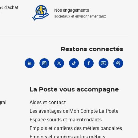
5€ d'achat
Nos engagements
s
sociétaux et environnementaux
Linkedin
Instagram
X
Tiktok
Facebook
Youtube
Threads
Restons connectés
La Poste vous accompagne
ral
Aides et contact
Les avantages de Mon Compte La Poste
Espace sourds et malentendants
Emplois et carrières des métiers bancaires
Emplois et carrières autres métiers