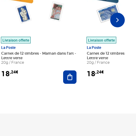
Livraison offerte
Livraison offerte
La Poste
La Poste
Carnet de 12 timbres - Maman dans l'art -
Carnet de 12 timbres - Le bl
Lettre verte
Lettre verte
20g / France
20g / France
18
18
,24€
,24€
r au panier
Ajouter au panier