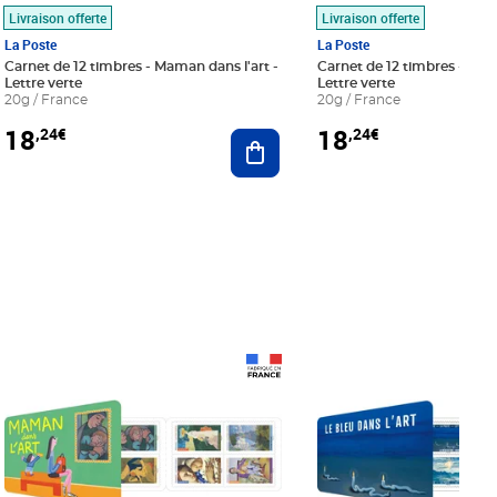
Livraison offerte
Livraison offerte
La Poste
La Poste
Carnet de 12 timbres - Maman dans l'art -
Carnet de 12 timbres - Le bl
Lettre verte
Lettre verte
20g / France
20g / France
18
18
,24€
,24€
r au panier
Ajouter au panier
Prix 18,24€
Prix 18,24€