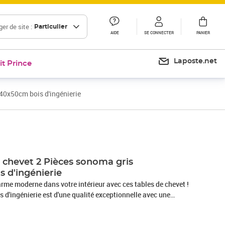
er de site :
Particulier
AIDE
SE CONNECTER
PANIER
Laposte.net
it Prince
40x50cm bois d'ingénierie
Prix 61,99€
Prix 74,66€
 chevet 2 Pièces sonoma gris
 d'ingénierie
arme moderne dans votre intérieur avec ces tables de chevet !
s d'ingénierie est d'une qualité exceptionnelle avec une
 également résistance, stabilité et résistance à l'humidité.
cieux : la table de chevet est équipée d'un compartiment,