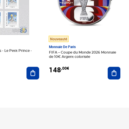
Nouveauté
Monnaie De Paris
 - Le Petit Prince -
FIFA – Coupe du Monde 2026 Monnaie
de 10€ Argent colorisée
148
,00€
Ajouter au panier
Ajoute