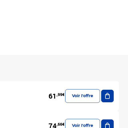
Ajouter a
61
,99€
Voir l'offre
Ajouter a
74
,66€
Voir l'offre