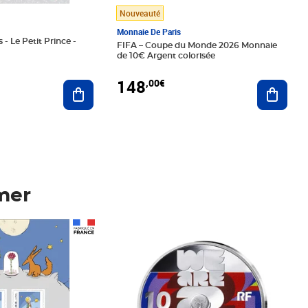
Nouveauté
Monnaie De Paris
 - Le Petit Prince -
FIFA – Coupe du Monde 2026 Monnaie
de 10€ Argent colorisée
148
,00€
Ajouter au panier
Ajoute
mer
Prix 148,00€