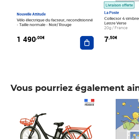
Livraison offerte
La Poste
Nouvelle Attitude
Collector 4 timbres
Vélo électrique du facteur, reconditionné
Lettre Verte
- Taille normale - Noir/ Rouge
20g / France
1 490
7
,00€
,50€
Ajouter au panier
Vous pourriez également ai
Prix 1 490,00€
Prix 7,50€