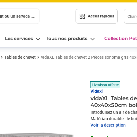
t ou un service ....
Chang
Accès rapides
Les services
Tous nos produits
Collection Pet
Tables de chevet
vidaXL Tables de chevet 2 Pièces sonoma gris 40x
Prix barré 63,99 €
Prix 57,06€
Livraison offerte
Vidaxl
vidaXL Tables de
40x40x50cm bois
Introduisez un air de ch
Matériau durable : le boi
surface lisse et présente
Voir la description
Espace de rangement spa