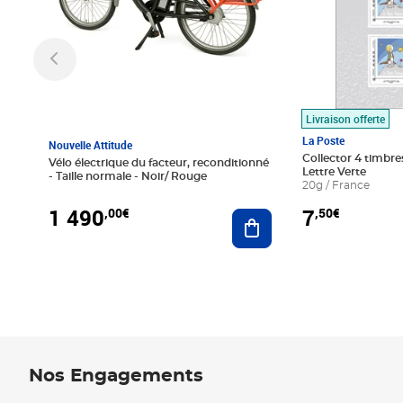
Livraison offerte
La Poste
Nouvelle Attitude
Collector 4 timbres
Vélo électrique du facteur, reconditionné
Lettre Verte
- Taille normale - Noir/ Rouge
20g / France
1 490
7
,00€
,50€
Ajouter au panier
Nos Engagements