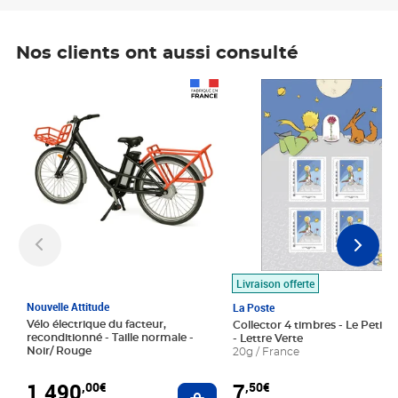
Nos clients ont aussi consulté
Prix 1 490,00€
Prix 7,50€
Livraison offerte
Nouvelle Attitude
La Poste
Vélo électrique du facteur,
Collector 4 timbres - Le Petit P
reconditionné - Taille normale -
- Lettre Verte
Noir/ Rouge
20g / France
1 490
7
,00€
,50€
Ajouter au panier