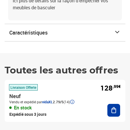
ici plus de détails sur la façon d'empêcher vos
meubles de basculer
Caractéristiques
Toutes les autres offres
128
,99€
Livraison Offerte
Neuf
Vendu et expédié par
vidaXL
2.79/5
(14)
Ajouter
En stock
Expédié sous 3 jours