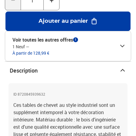
Attention :Pour éviter qu'il ne soit renversé, ce produit doit être
utilisé avec le dispositif de fixation au mur fourni.Couleur :
noirMatériau : bois d'ingénierie, fer Dimensions : 44 x 45 x 60 cm (L
Ajouter au panier
x l x H)L'assemblage est requisLa livraison contient :2 x table de
chevetLegal Documents:Vous trouverez ici plus de détails sur la
façon d'empêcher vos meubles de basculer
Voir toutes les autres offres
1
1 Neuf
—
À partir de 128,99 €
Description
ID 8720845939632
Ces tables de chevet au style industriel sont un
supplément intemporel à votre décoration
intérieure. Matériau durable : le bois d'ingénierie
est d'une qualité exceptionnelle avec une surface
lisse et présente également résistance, stabilité et