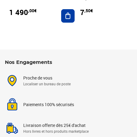
1 490
7
,00€
,50€
Ajouter au panier
Nos Engagements
Proche de vous
Localiser un bureau de poste
Paiements 100% sécurisés
Livraison offerte dès 25€ d'achat
Hors livres et hors produits marketplace