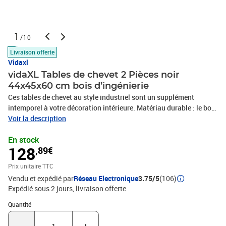
1
/10
Livraison offerte
Vidaxl
vidaXL Tables de chevet 2 Pièces noir
44x45x60 cm bois d’ingénierie
Ces tables de chevet au style industriel sont un supplément
intemporel à votre décoration intérieure. Matériau durable : le bois
d'ingénierie est d'une qualité exceptionnelle avec une surface lisse
Voir la description
et présente également résistance, stabilité et résistance à
En stock
l'humidité.Cadre robuste : le cadre en fer de la table de chevet
128
,89€
assure robustesse et stabilité.Grand espace de rangement : la
table d'appoint offre un grand espace de rangement pour garder
Prix unitaire TTC
vos différents articles essentiels quotidiens bien organisés et
Vendu et expédié par
Réseau Electronique
3.75/5
(106)
facilement accessibles.Pieds réglables : l'armoire latérale est
Expédié sous 2 jours
livraison offerte
équipée de 4 pieds réglables qui peuvent protéger votre sol des
rayures et le maintenir stable sur un sol inégal.Fonction
Quantité : 1
Quantité
d'affichage : vous pouvez placer vos photos, décorations ou fleurs
préférées sur la table de chevet pour enrichir votre espace de vie.