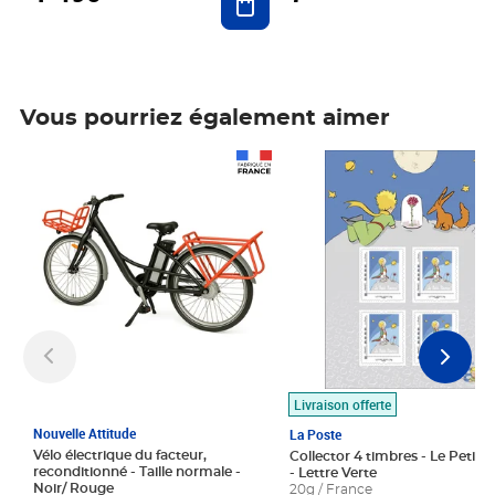
Vous pourriez également aimer
Prix 1 490,00€
Prix 7,50€
Livraison offerte
Nouvelle Attitude
La Poste
Vélo électrique du facteur,
Collector 4 timbres - Le Petit P
reconditionné - Taille normale -
- Lettre Verte
Noir/ Rouge
20g / France