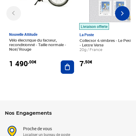
Livraison offerte
Nouvelle Attitude
La Poste
Vélo électrique du facteur,
Collector 4 timbres - Le Petit P
reconditionné - Taille normale -
- Lettre Verte
Noir/ Rouge
20g / France
1 490
7
,00€
,50€
Ajouter au panier
Nos Engagements
Proche de vous
Localiser un bureau de poste