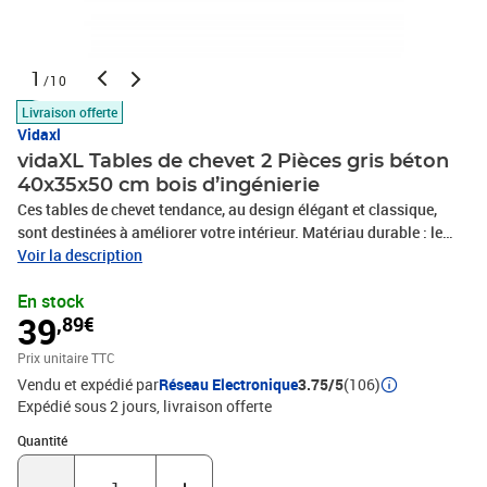
1
/10
Livraison offerte
Vidaxl
vidaXL Tables de chevet 2 Pièces gris béton
40x35x50 cm bois d’ingénierie
Ces tables de chevet tendance, au design élégant et classique,
sont destinées à améliorer votre intérieur. Matériau durable : le
bois d'ingénierie est d'une qualité exceptionnelle avec une surface
Voir la description
lisse et présente également résistance, stabilité et résistance à
En stock
l'humidité. Fabriquée en bois d'ingénierie, la table de chevet est
39
,89€
facile à nettoyer avec un chiffon humide.Grand espace de
rangement : la table de chevet dispose d'un compartiment, offrant
Prix unitaire TTC
ainsi un espace suffisant pour ranger vos magazines, livres,
Vendu et expédié par
Réseau Electronique
3.75/5
(106)
télécommandes et autres petits objets à portée de main.Dessus
Expédié sous 2 jours
livraison offerte
robuste : le dessus robuste de la table de chevet est idéal pour
exposer des objets décoratifs, des cadres photo et des plantes en
Quantité : 1
Quantité
pot.Pieds en métal : les pieds en métal ajoutent un style moderne
et calme à votre intérieur tout en assurant la stabilité.