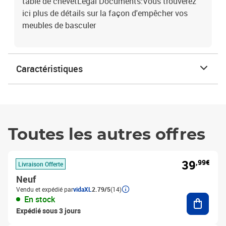
table de chevetLegal Documents:Vous trouverez
ici plus de détails sur la façon d'empêcher vos
meubles de basculer
Caractéristiques
Toutes les autres offres
39
,99€
Livraison Offerte
Neuf
Vendu et expédié par
vidaXL
2.79/5
(14)
Ajouter
En stock
Expédié sous 3 jours