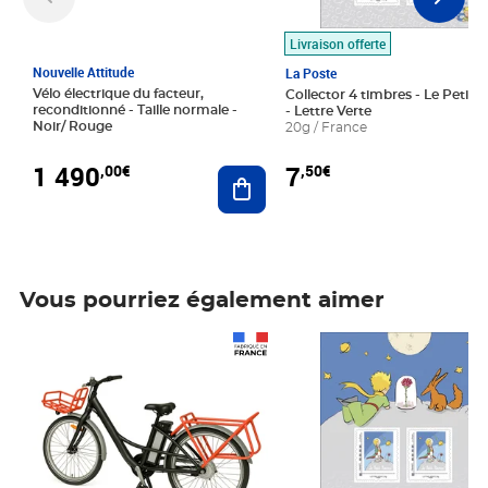
Livraison offerte
Nouvelle Attitude
La Poste
Vélo électrique du facteur,
Collector 4 timbres - Le Petit P
reconditionné - Taille normale -
- Lettre Verte
Noir/ Rouge
20g / France
1 490
7
,00€
,50€
Ajouter au panier
Vous pourriez également aimer
Prix 1 490,00€
Prix 7,50€