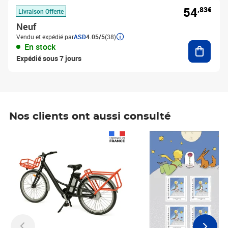
54
,83€
Livraison Offerte
Neuf
Vendu et expédié par
ASD
4.05/5
(38)
Ajouter
En stock
Expédié sous 7 jours
Nos clients ont aussi consulté
Prix 1 490,00€
Prix 7,50€