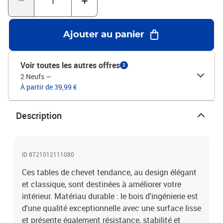
Attention :Pour éviter qu'il ne soit renversé, ce produit doit être
utilisé avec le dispositif de fixation au mur fourni.Couleur : Gris
bétonMatériau : bois d'ingénierie, métalDimensions : 40 x 35 x 50
Ajouter au panier
cm (L x l x H)L'assemblage est requisLa livraison contient :2 x
table de chevetLegal Documents:Vous trouverez ici plus de détails
sur la façon d'empêcher vos meubles de basculer
Voir toutes les autres offres
2
2 Neufs
—
À partir de 39,99 €
Description
ID 8721012111080
Ces tables de chevet tendance, au design élégant
et classique, sont destinées à améliorer votre
intérieur. Matériau durable : le bois d'ingénierie est
d'une qualité exceptionnelle avec une surface lisse
et présente également résistance, stabilité et