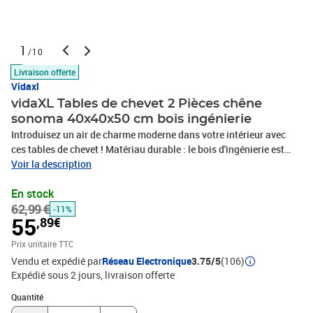
1
/10
Livraison offerte
Vidaxl
vidaXL Tables de chevet 2 Pièces chêne
sonoma 40x40x50 cm bois ingénierie
Introduisez un air de charme moderne dans votre intérieur avec
ces tables de chevet ! Matériau durable : le bois d'ingénierie est
d'une qualité exceptionnelle avec une surface lisse et présente
Voir la description
également résistance, stabilité et résistance à l'humidité. Espace
En stock
de rangement spacieux : la table de chevet est équipée d'un
62,99 €
compartiment, offrant un espace de rangement spacieux pour
-11%
55
,89€
garder vos livres, appareils multimédia et autres objets à portée de
main.Fonction d'affichage : vous pouvez également placer vos
Prix unitaire TTC
photos, décorations ou fleurs préférées sur le dessus de l'armoire
Vendu et expédié par
Réseau Electronique
3.75/5
(106)
latérale pour enrichir votre espace de vie. Pieds en métal : les pieds
Expédié sous 2 jours
livraison offerte
en métal ajoutent un style calme à votre intérieur tout en assurant
Quantité : 1
la stabilité.Porte pratique : gardez vos essentiels à l'abri de la
Quantité
poussière en les cachant derrière la porte. Attention : Pour éviter