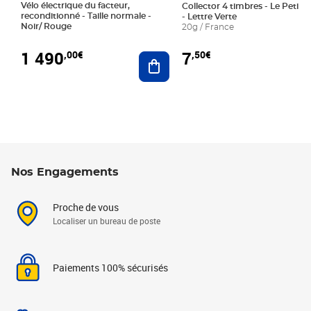
Vélo électrique du facteur,
Collector 4 timbres - Le Petit P
reconditionné - Taille normale -
- Lettre Verte
Noir/ Rouge
20g / France
1 490
7
,00€
,50€
Ajouter au panier
Nos Engagements
Proche de vous
Localiser un bureau de poste
Paiements 100% sécurisés