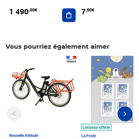
1 490
7
,00€
,50€
Ajouter au panier
Vous pourriez également aimer
Prix 1 490,00€
Prix 7,50€
Livraison offerte
Nouvelle Attitude
La Poste