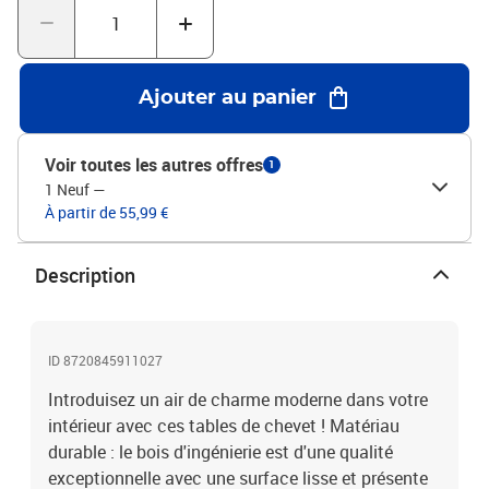
qu'il ne soit renversé, ce produit doit être utilisé avec le dispositif
de fixation au mur fourni. Couleur : chêne sonomaMatériau : bois
d'ingénierie, ferDimensions : 40 x 40 x 50 cm (l x P x
H)L'assemblage est requisLa livraison contient :2 x table de
Ajouter au panier
chevetLegal Documents:Vous trouverez ici plus de détails sur la
façon d'empêcher vos meubles de basculer
Voir toutes les autres offres
1
1 Neuf
—
À partir de 55,99 €
Description
ID 8720845911027
Introduisez un air de charme moderne dans votre
intérieur avec ces tables de chevet ! Matériau
durable : le bois d'ingénierie est d'une qualité
exceptionnelle avec une surface lisse et présente