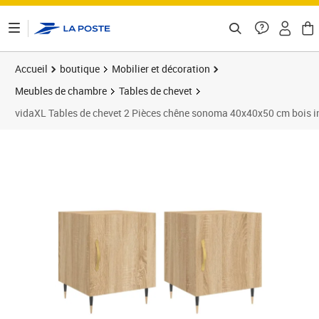
ontenu de la page
Accueil
boutique
Mobilier et décoration
Meubles de chambre
Tables de chevet
vidaXL Tables de chevet 2 Pièces chêne sonoma 40x40x50 cm bois i
Prix barré 62,99 €
Prix 55,89€
Prix 5