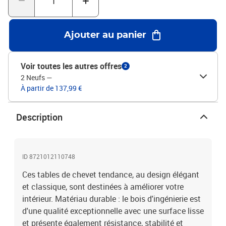
assurant la stabilité. Attention :Pour éviter qu'il ne soit renversé,
ce produit doit être utilisé avec le dispositif de fixation au mur
fourni.Couleur : chêne sonomaMatériau : bois d'ingénierie,
Ajouter au panier
métalDimensions : 40 x 35 x 50 cm (L x l x H)L'assemblage est
requisLa livraison contient :2 x table de chevetLegal
Documents:Vous trouverez ici plus de détails sur la façon
Voir toutes les autres offres
2
d'empêcher vos meubles de basculer
2 Neufs
—
À partir de 137,99 €
Description
ID 8721012110748
Ces tables de chevet tendance, au design élégant
et classique, sont destinées à améliorer votre
intérieur. Matériau durable : le bois d'ingénierie est
d'une qualité exceptionnelle avec une surface lisse
et présente également résistance, stabilité et