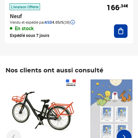
166
,34€
Livraison Offerte
Neuf
Vendu et expédié par
ASD
4.05/5
(38)
Ajouter
En stock
Expédié sous 7 jours
Nos clients ont aussi consulté
Prix 1 490,00€
Prix 7,50€