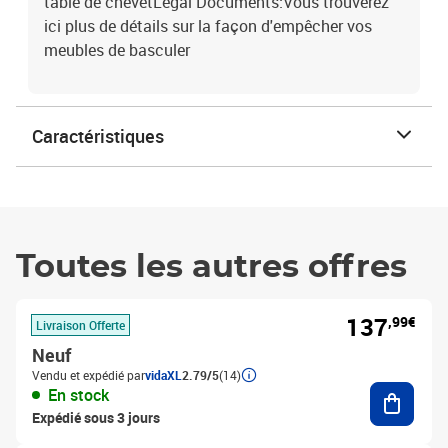
table de chevetLegal Documents:Vous trouverez
ici plus de détails sur la façon d'empêcher vos
meubles de basculer
Caractéristiques
Toutes les autres offres
137
,99€
Livraison Offerte
Neuf
Vendu et expédié par
vidaXL
2.79/5
(14)
Ajouter
En stock
Expédié sous 3 jours