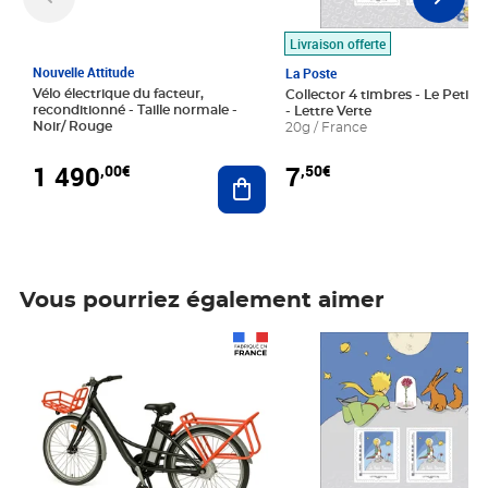
Livraison offerte
Nouvelle Attitude
La Poste
Vélo électrique du facteur,
Collector 4 timbres - Le Petit P
reconditionné - Taille normale -
- Lettre Verte
Noir/ Rouge
20g / France
1 490
7
,00€
,50€
Ajouter au panier
Vous pourriez également aimer
Prix 1 490,00€
Prix 7,50€