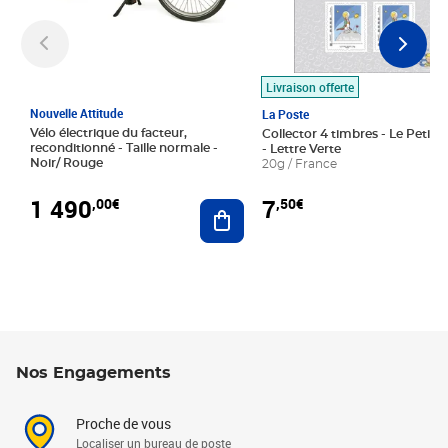
Livraison offerte
Nouvelle Attitude
La Poste
Vélo électrique du facteur,
Collector 4 timbres - Le Petit P
reconditionné - Taille normale -
- Lettre Verte
Noir/ Rouge
20g / France
1 490
7
,00€
,50€
Ajouter au panier
Nos Engagements
Proche de vous
Localiser un bureau de poste