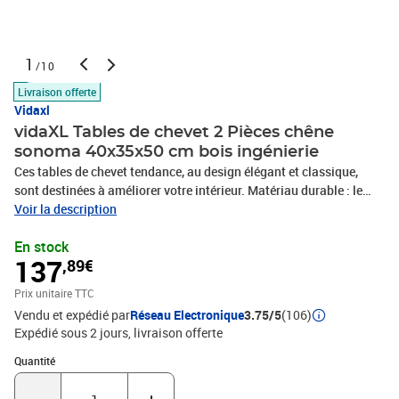
1
/10
Livraison offerte
Vidaxl
vidaXL Tables de chevet 2 Pièces chêne
sonoma 40x35x50 cm bois ingénierie
Ces tables de chevet tendance, au design élégant et classique,
sont destinées à améliorer votre intérieur. Matériau durable : le
bois d'ingénierie est d'une qualité exceptionnelle avec une surface
Voir la description
lisse et présente également résistance, stabilité et résistance à
En stock
l'humidité. Fabriquée en bois d'ingénierie, la table de chevet est
137
,89€
facile à nettoyer avec un chiffon humide.Grand espace de
rangement : la table de chevet dispose d'un tiroir et d'un
Prix unitaire TTC
compartiment avec une porte, offrant un espace suffisant pour
Vendu et expédié par
Réseau Electronique
3.75/5
(106)
ranger vos magazines, livres, télécommandes et autres petits
Expédié sous 2 jours
livraison offerte
objets à portée de main.Dessus robuste : le dessus robuste de la
table de chevet est idéal pour exposer des objets décoratifs, des
Quantité : 1
Quantité
cadres photo et des plantes en pot.Pieds en métal : les pieds en
métal ajoutent un style moderne et calme à votre intérieur tout en