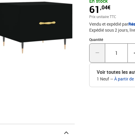
En stock
un grand espace de rang
61
,04€
de main.Dessus de table 
placer vos boissons, alim
Prix unitaire TTC
ajoutent un style calme à
Vendu et expédié par
Rés
noirMatériau : bois d'ing
Expédié sous 2 jours
liv
H)L'assemblage est requi
Quantité : 1
Quantité
Voir toutes les au
1 Neuf
—
À partir de