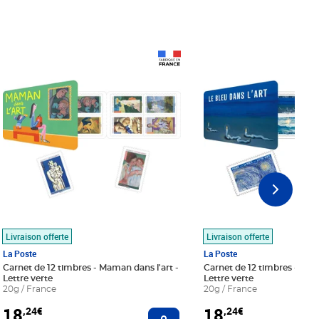
Prix 18,24€
Prix 18,24€
Livraison offerte
Livraison offerte
La Poste
La Poste
Carnet de 12 timbres - Maman dans l'art -
Carnet de 12 timbres - Le bl
Lettre verte
Lettre verte
20g / France
20g / France
18
18
,24€
,24€
r au panier
Ajouter au panier