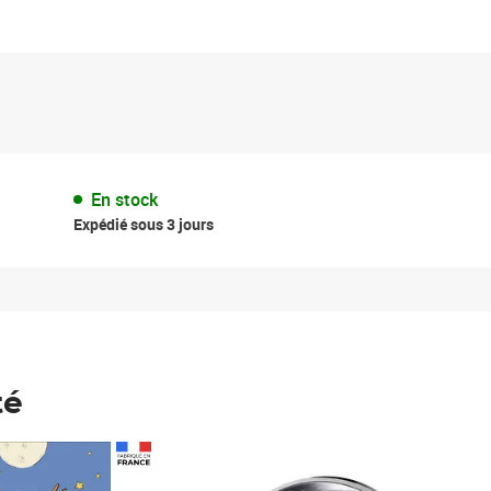
En stock
Expédié sous 3 jours
té
Prix 148,00€