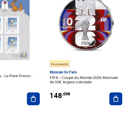
Nouveauté
Monnaie De Paris
 - Le Petit Prince -
FIFA – Coupe du Monde 2026 Monnaie
de 10€ Argent colorisée
148
,00€
Ajouter au panier
Ajoute