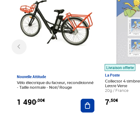
Livraison offerte
La Poste
Nouvelle Attitude
Collector 4 timbres
Vélo électrique du facteur, reconditionné
Lettre Verte
- Taille normale - Noir/ Rouge
20g / France
1 490
7
,00€
,50€
Ajouter au panier