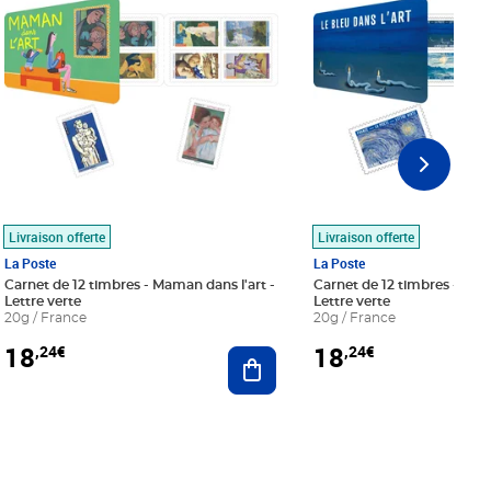
Livraison offerte
Livraison offerte
La Poste
La Poste
Carnet de 12 timbres - Maman dans l'art -
Carnet de 12 timbres - Le bl
Lettre verte
Lettre verte
20g / France
20g / France
18
18
,24€
,24€
r au panier
Ajouter au panier