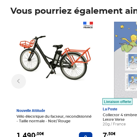
Vous pourriez également ai
Prix 1 490,00€
Prix 7,50€
Livraison offerte
La Poste
Nouvelle Attitude
Collector 4 timbres
Vélo électrique du facteur, reconditionné
Lettre Verte
- Taille normale - Noir/ Rouge
20g / France
1 490
7
,00€
,50€
Ajouter au panier