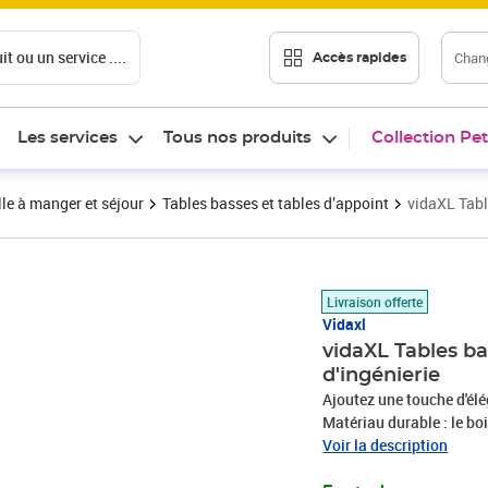
t ou un service ....
Chang
Accès rapides
Les services
Tous nos produits
Collection Pet
le à manger et séjour
Tables basses et tables d’appoint
vidaXL Tabl
Prix 61,04€
Livraison offerte
Vidaxl
vidaXL Tables ba
d'ingénierie
Ajoutez une touche d'élé
Matériau durable : le boi
surface lisse et présente
Voir la description
l'humidité.Grand espace 