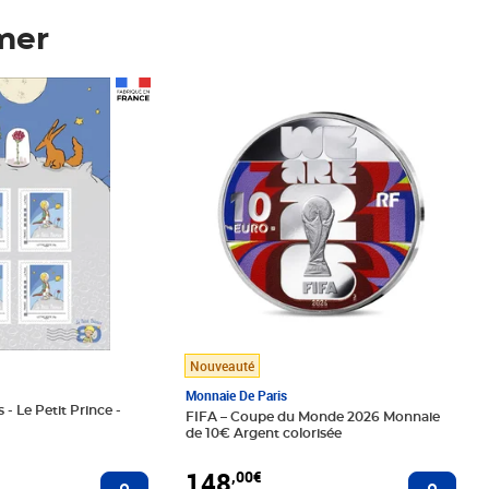
mer
Prix 148,00€
Nouveauté
Monnaie De Paris
 - Le Petit Prince -
FIFA – Coupe du Monde 2026 Monnaie
de 10€ Argent colorisée
148
,00€
Ajouter au panier
Ajoute