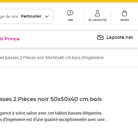
er de site :
Particulier
AIDE
SE CONNECTER
PANIER
Laposte.net
it Prince
es basses 2 Pièces noir 50x50x40 cm bois d'ingénierie
Prix 68,99€
sses 2 Pièces noir 50x50x40 cm bois
gance à votre salon avec ces tables basses élégantes.
s d'ingénierie est d'une qualité exceptionnelle avec une
 également résistance, stabilité et résistance à
de rangement : la table d'appoint dispose d'un tiroir, offrant