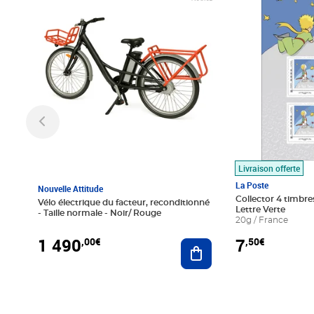
Livraison offerte
La Poste
Nouvelle Attitude
Collector 4 timbres
Vélo électrique du facteur, reconditionné
Lettre Verte
- Taille normale - Noir/ Rouge
20g / France
1 490
7
,00€
,50€
Ajouter au panier