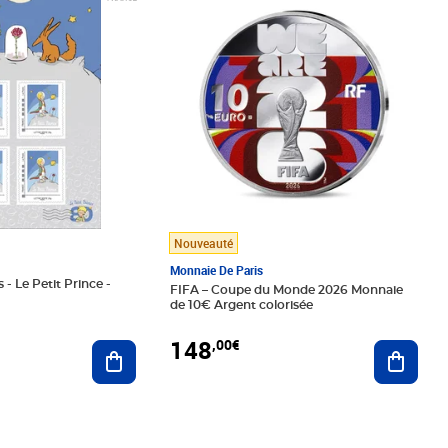
Nouveauté
Monnaie De Paris
 - Le Petit Prince -
FIFA – Coupe du Monde 2026 Monnaie
de 10€ Argent colorisée
148
,00€
Ajouter au panier
Ajoute