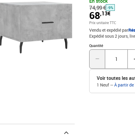
En stock
un grand espace de rang
74,99 €
de main.Dessus de table 
-9%
68
,13€
placer vos boissons, alim
ajoutent un style calme à
Prix unitaire TTC
bétonMatériau : bois d'in
Vendu et expédié par
Rés
H)L'assemblage est requi
Expédié sous 2 jours
liv
Quantité : 1
Quantité
Voir toutes les au
1 Neuf
—
À partir de