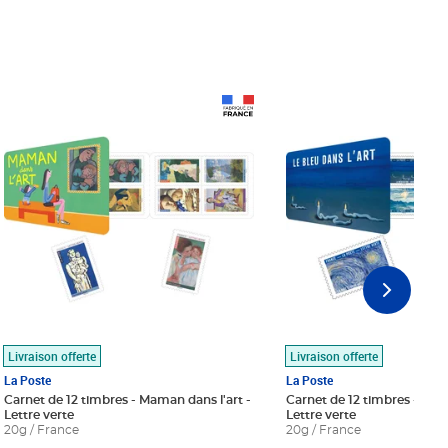
Prix 18,24€
Prix 18,24€
Livraison offerte
Livraison offerte
La Poste
La Poste
Carnet de 12 timbres - Maman dans l'art -
Carnet de 12 timbres - Le bl
Lettre verte
Lettre verte
20g / France
20g / France