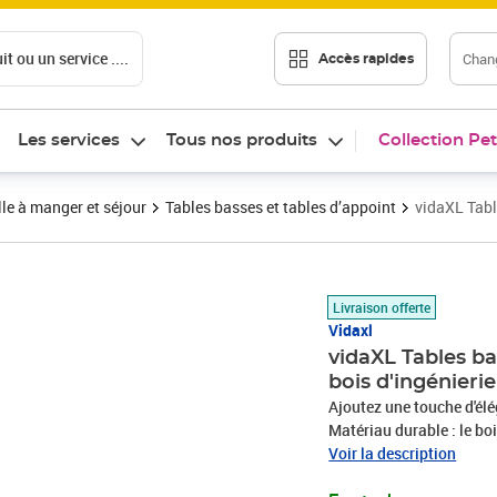
t ou un service ....
Chang
Accès rapides
Les services
Tous nos produits
Collection Pet
le à manger et séjour
Tables basses et tables d’appoint
vidaXL Tabl
Prix barré 74,99 €
Prix 68,13€
Livraison offerte
Vidaxl
vidaXL Tables b
bois d'ingénierie
Ajoutez une touche d'élé
Matériau durable : le boi
surface lisse et présente
Voir la description
l'humidité.Grand espace 