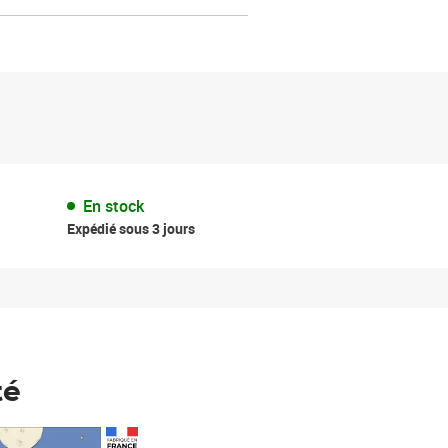
En stock
Expédié sous 3 jours
té
Prix 148,00€