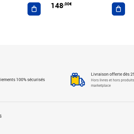
148
,00€
Ajouter au panier
Ajoute
Livraison offerte dès 2
iements 100% sécurisés
Hors livres et hors produit
marketplace
s