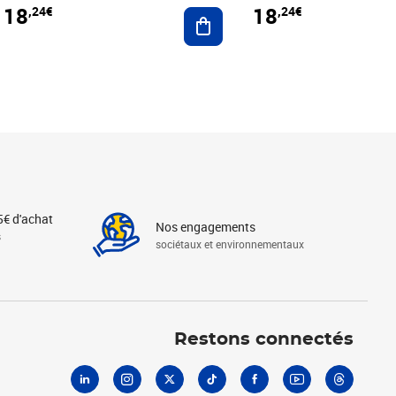
18
18
,24€
,24€
r au panier
Ajouter au panier
5€ d'achat
Nos engagements
s
sociétaux et environnementaux
Linkedin
Instagram
X
Tiktok
Facebook
Youtube
Threads
Restons connectés