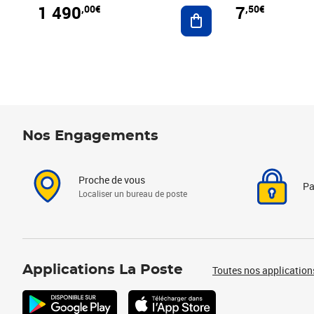
1 490
7
,00€
,50€
Ajouter au panier
Nos Engagements
Proche de vous
Pa
Localiser un bureau de poste
Applications La Poste
Toutes nos application