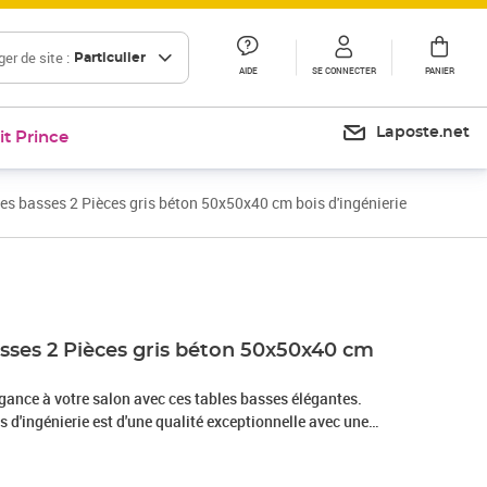
er de site :
Particulier
AIDE
SE CONNECTER
PANIER
Laposte.net
it Prince
es basses 2 Pièces gris béton 50x50x40 cm bois d'ingénierie
Prix 71,99€
asses 2 Pièces gris béton 50x50x40 cm
gance à votre salon avec ces tables basses élégantes.
s d'ingénierie est d'une qualité exceptionnelle avec une
 également résistance, stabilité et résistance à
de rangement : la table d'appoint dispose d'un tiroir, offrant