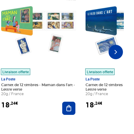
Livraison offerte
Livraison offerte
La Poste
La Poste
Carnet de 12 timbres - Maman dans l'art -
Carnet de 12 timbres - Le bl
Lettre verte
Lettre verte
20g / France
20g / France
18
18
,24€
,24€
r au panier
Ajouter au panier