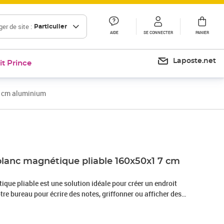
er de site :
Particulier
AIDE
SE CONNECTER
PANIER
Laposte.net
it Prince
7 cm aluminium
Prix 52,99€
Prix 57,65€
blanc magnétique pliable 160x50x1 7 cm
que pliable est une solution idéale pour créer un endroit
re bureau pour écrire des notes, griffonner ou afficher des
le tableau blanc magnétique est doté d'une surface laquée et
 à nettoyer. De plus, vous pouvez joindre des fichiers, des photos