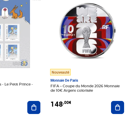
Nouveauté
Monnaie De Paris
 - Le Petit Prince -
FIFA – Coupe du Monde 2026 Monnaie
de 10€ Argent colorisée
148
,00€
Ajouter au panier
Ajoute