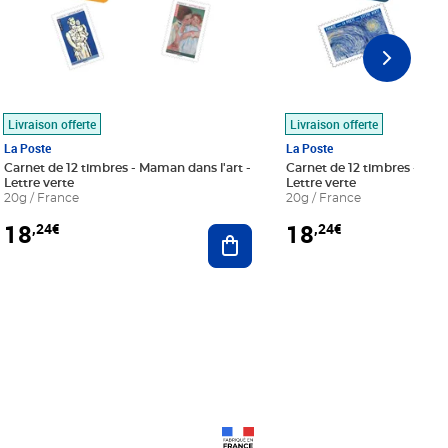
Livraison offerte
Livraison offerte
La Poste
La Poste
Carnet de 12 timbres - Maman dans l'art -
Carnet de 12 timbres - Le bl
Lettre verte
Lettre verte
20g / France
20g / France
18
18
,24€
,24€
r au panier
Ajouter au panier
Prix 18,24€
Prix 18,24€