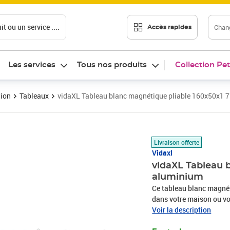
t ou un service ....
Chang
Accès rapides
Les services
Tous nos produits
Collection Pet
tion
Tableaux
vidaXL Tableau blanc magnétique pliable 160x50x1 
Prix 52,89€
Livraison offerte
Vidaxl
vidaXL Tableau 
aluminium
Ce tableau blanc magnéti
dans votre maison ou vot
photos. Surface lisse : 
Voir la description
lisse, facile à écrire et