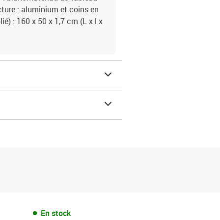
ture : aluminium et coins en
) : 160 x 50 x 1,7 cm (L x l x
En stock