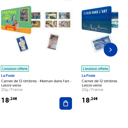
Livraison offerte
Livraison offerte
La Poste
La Poste
Carnet de 12 timbres - Maman dans l'art -
Carnet de 12 timbres - Le bl
Lettre verte
Lettre verte
20g / France
20g / France
18
18
,24€
,24€
r au panier
Ajouter au panier