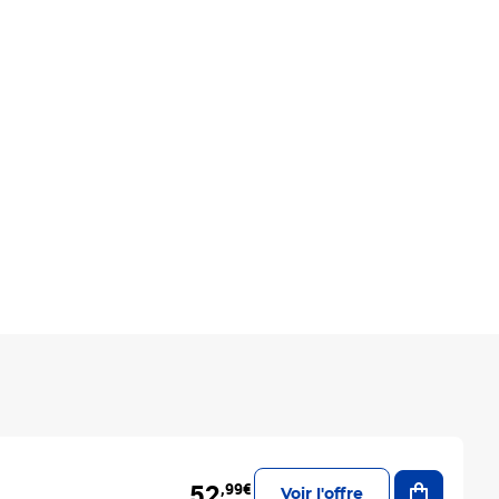
Ajouter a
52
,99€
Voir l'offre