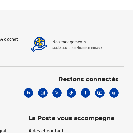
5€ d'achat
Nos engagements
s
sociétaux et environnementaux
Linkedin
Instagram
X
Tiktok
Facebook
Youtube
Threads
Restons connectés
La Poste vous accompagne
ral
Aides et contact