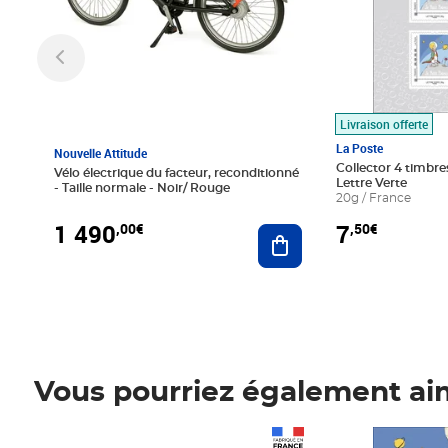
Livraison offerte
La Poste
Nouvelle Attitude
Collector 4 timbres
Vélo électrique du facteur, reconditionné
Lettre Verte
- Taille normale - Noir/ Rouge
20g / France
1 490
7
,00€
,50€
Ajouter au panier
Vous pourriez également ai
Prix 1 490,00€
Prix 7,50€