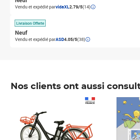
Neuf
Vendu et expédié par
vidaXL
2.79/5
(14)
Livraison Offerte
Neuf
Vendu et expédié par
ASD
4.05/5
(38)
Nos clients ont aussi consul
Prix 1 490,00€
Prix 7,50€