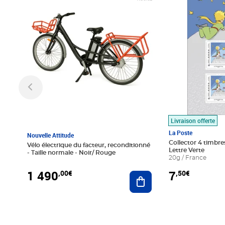
Livraison offerte
La Poste
Nouvelle Attitude
Collector 4 timbres
Vélo électrique du facteur, reconditionné
Lettre Verte
- Taille normale - Noir/ Rouge
20g / France
1 490
7
,00€
,50€
Ajouter au panier