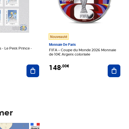
Nouveauté
Monnaie De Paris
 - Le Petit Prince -
FIFA – Coupe du Monde 2026 Monnaie
de 10€ Argent colorisée
148
,00€
Ajouter au panier
Ajoute
mer
Prix 148,00€