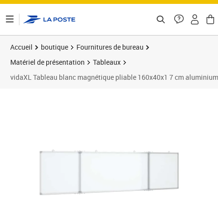
ontenu de la page
Accueil
boutique
Fournitures de bureau
Matériel de présentation
Tableaux
vidaXL Tableau blanc magnétique pliable 160x40x1 7 cm aluminiu
Prix 44,99€
Prix 4
Prix 5