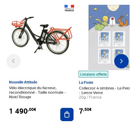
Prix 1 490,00€
Prix 7,50€
Livraison offerte
Nouvelle Attitude
La Poste
Vélo électrique du facteur,
Collector 4 timbres - Le Petit P
reconditionné - Taille normale -
- Lettre Verte
Noir/ Rouge
20g / France
1 490
7
,00€
,50€
Ajouter au panier