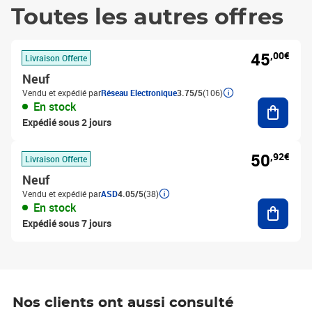
Toutes les autres offres
45
,00€
Livraison Offerte
Neuf
Vendu et expédié par
Réseau Electronique
3.75/5
(106)
Ajouter
En stock
Expédié sous 2 jours
50
,92€
Livraison Offerte
Neuf
Vendu et expédié par
ASD
4.05/5
(38)
Ajouter
En stock
Expédié sous 7 jours
Nos clients ont aussi consulté