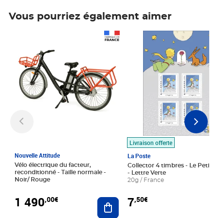
Vous pourriez également aimer
Prix 1 490,00€
Prix 7,50€
Livraison offerte
Nouvelle Attitude
La Poste
Vélo électrique du facteur,
Collector 4 timbres - Le Petit P
reconditionné - Taille normale -
- Lettre Verte
Noir/ Rouge
20g / France
1 490
7
,00€
,50€
Ajouter au panier