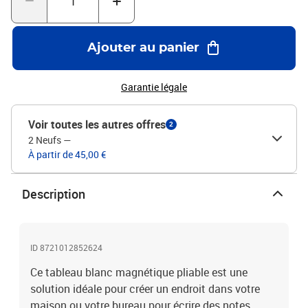
de couvercles de protection aux quatre coins pour garantir la
sécurité de l'utilisateur.Multifonctionnel : le tableau blanc
magnétique est un outil polyvalent pour les présentations et les
Ajouter au panier
mémos. Il convient aux écoles, aux salles de conférence, aux
bureaux et à la maison.Couleur : blancMatériau du tableau blanc :
panneau multicouchesMatériau de la structure : aluminium et
Garantie légale
coins en plastiqueNombre de panneaux : 3Dimensions (déplié) :
160 x 40 x 1,7 cm (L x l x é)Dimensions (plié) : 80 x 40 x 3,4 cm (L x
Voir toutes les autres offres
2
l x é)
2 Neufs
—
À partir de 45,00 €
Description
ID 8721012852624
Ce tableau blanc magnétique pliable est une
solution idéale pour créer un endroit dans votre
maison ou votre bureau pour écrire des notes,