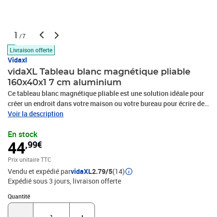
1
/7
Livraison offerte
Vidaxl
vidaXL Tableau blanc magnétique pliable
160x40x1 7 cm aluminium
Ce tableau blanc magnétique pliable est une solution idéale pour
créer un endroit dans votre maison ou votre bureau pour écrire des
notes, griffonner ou afficher des photos. Surface lisse : le tableau
Voir la description
blanc magnétique est doté d'une surface laquée et lisse, facile à
En stock
écrire et à nettoyer. De plus, vous pouvez joindre des fichiers, des
44
,99€
photos et d’autres éléments avec des aimants.Facile à installer : le
tableau blanc magnétique est livré avec 4 crochets mobiles que
Prix unitaire TTC
vous pouvez ajuster selon vos besoins et installer rapidement sur
Vendu et expédié par
vidaXL
2.79/5
(14)
n'importe quel mur à l'endroit désiré.Pliable : le tableau blanc
Expédié sous 3 jours
livraison offerte
magnétique comprend deux panneaux articulés qui offrent plus
d'espace d'écriture et peuvent être inclinés et pliés selon vos
Quantité : 1
Quantité
besoins.Sécurité : le tableau blanc magnétique est doté d'un cadre
robuste en aluminium et d'un panneau arrière en métal, ainsi que