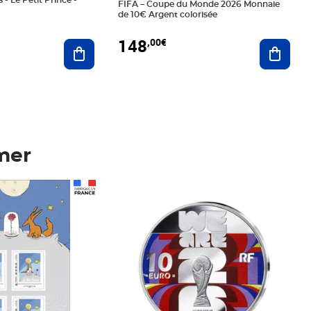
 - Le Petit Prince -
FIFA – Coupe du Monde 2026 Monnaie
de 10€ Argent colorisée
148
,00€
Ajouter au panier
Ajoute
mer
Prix 148,00€