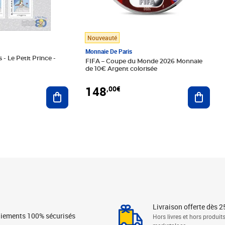
Nouveauté
Monnaie De Paris
 - Le Petit Prince -
FIFA – Coupe du Monde 2026 Monnaie
de 10€ Argent colorisée
148
,00€
Ajouter au panier
Ajoute
Livraison offerte dès 2
iements 100% sécurisés
Hors livres et hors produit