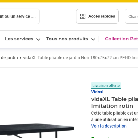
t ou un service ....
Chang
Accès rapides
Les services
Tous nos produits
Collection Pet
 de jardin
vidaXL Table pliable de jardin Noir 180x75x72 cm PEHD Imit
Prix 118,89€
Livraison offerte
Vidaxl
vidaXL Table pl
Imitation rotin
Cette table pliable est 
à une utilisation en intér
et durable. De plus, le p
Voir la description
nettoyage de la table. Et