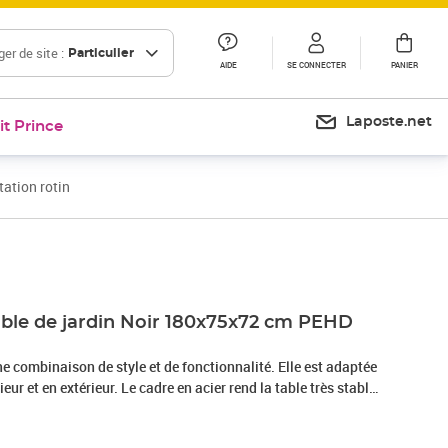
er de site :
Particulier
AIDE
SE CONNECTER
PANIER
Laposte.net
it Prince
ation rotin
Prix 118,99€
Prix 133,09€
iable de jardin Noir 180x75x72 cm PEHD
une combinaison de style et de fonctionnalité. Elle est adaptée
ieur et en extérieur. Le cadre en acier rend la table très stable
lastique PEHD résistant aux intempéries et à l'eau facilite le
 comme elle est légère, la table est facile à transporter. La