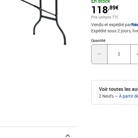
En stock
table peut être facilemen
118
,89€
d'espace soit économisé. 
à la poignée de transport
Prix unitaire TTC
pour vos sorties.Couleur
Vendu et expédié par
Rés
180 x 75 x 72 cm (L x l 
Expédié sous 2 jours
liv
poignée de transportRés
Quantité : 1
Quantité
Voir toutes les au
2 Neufs
—
À partir d