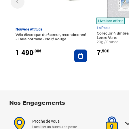
Livraison offerte
La Poste
Nouvelle Attitude
Collector 4 timbres
Vélo électrique du facteur, reconditionné
Lettre Verte
- Taille normale - Noir/ Rouge
20g / France
1 490
7
,00€
,50€
Ajouter au panier
Nos Engagements
Proche de vous
Pa
Localiser un bureau de poste