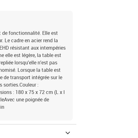
 de fonctionnalité. Elle est
r. Le cadre en acier rend la
 PEHD résistant aux intempéries
e elle est légère, la table est
epliée lorsqu'elle n'est pas
nomisé. Lorsque la table est
ée de transport intégrée sur le
s sorties.Couleur :
ions : 180 x 75 x 72 cm (L x l
ileAvec une poignée de
in