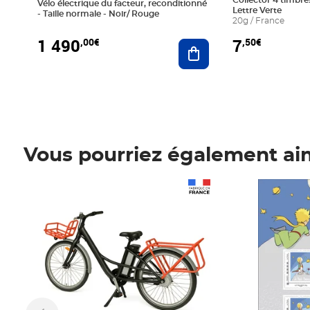
Collector 4 timbres
Vélo électrique du facteur, reconditionné
Lettre Verte
- Taille normale - Noir/ Rouge
20g / France
1 490
7
,00€
,50€
Ajouter au panier
Vous pourriez également ai
Prix 1 490,00€
Prix 7,50€