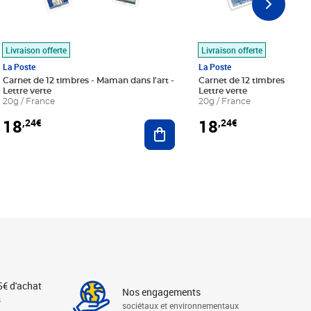
Livraison offerte
Livraison offerte
La Poste
La Poste
Carnet de 12 timbres - Maman dans l'art -
Carnet de 12 timbres - Le bl
Lettre verte
Lettre verte
20g / France
20g / France
18
18
,24€
,24€
r au panier
Ajouter au panier
5€ d'achat
Nos engagements
s
sociétaux et environnementaux