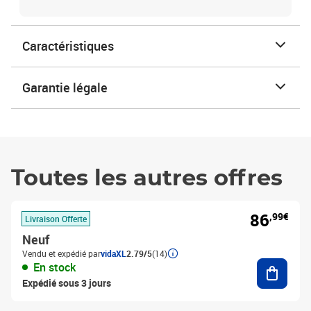
Caractéristiques
Garantie légale
Toutes les autres offres
86
,99€
Livraison Offerte
Neuf
Vendu et expédié par
vidaXL
2.79/5
(14)
Ajouter
En stock
Expédié sous 3 jours