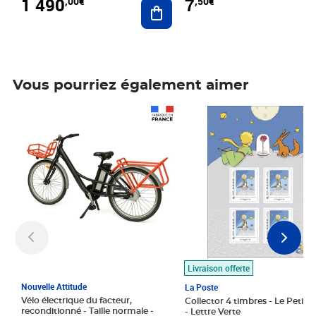
1 490
7
,00€
,50€
Ajouter au panier
Vous pourriez également aimer
Prix 1 490,00€
Prix 7,50€
Livraison offerte
Nouvelle Attitude
La Poste
Vélo électrique du facteur,
Collector 4 timbres - Le Petit P
reconditionné - Taille normale -
- Lettre Verte