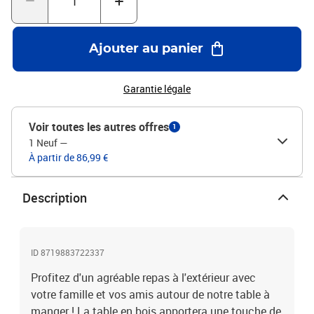
protéger avec une housse imperméable.Matériau : bois d'acacia
massif avec une finition à l'huile naturelleDimensions : 70 x 70 x
75 cm (L x l x H)Pliable
Ajouter au panier
Garantie légale
Voir toutes les autres offres
1
1 Neuf
—
À partir de 86,99 €
Description
ID 8719883722337
Profitez d'un agréable repas à l'extérieur avec
votre famille et vos amis autour de notre table à
manger ! La table en bois apportera une touche de