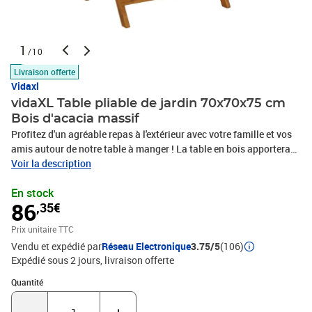
1
/10
Livraison offerte
Vidaxl
vidaXL Table pliable de jardin 70x70x75 cm
Bois d'acacia massif
Profitez d'un agréable repas à l'extérieur avec votre famille et vos
amis autour de notre table à manger ! La table en bois apportera
une touche de charme rustique à votre patio, jardin ou terrasse.
Voir la description
Matériau durable : le bois d'acacia massif est un matériau naturel
En stock
magnifique. Le bois d'acacia un bois dur tropical, qui est dense,
86
,35€
robuste et durable.Facile à transporter et à ranger : la table à
manger d'extérieur est pliable et compacte, ce qui permet de le
Prix unitaire TTC
ranger et de le transporter facilement. C'est un choix idéal pour les
Vendu et expédié par
Réseau Electronique
3.75/5
(106)
activités de plein air.Facile à entretenir : grâce à sa surface lisse, la
Expédié sous 2 jours
livraison offerte
table se nettoie facilement à l'aide d'un chiffon humide et
nécessite peu d'entretien.Facile à assembler : la table de salle à
Quantité : 1
Quantité
manger est facile à assembler. Bon à savoir :Pour que vos meubles
d'extérieur restent beaux, nous vous recommandons de les