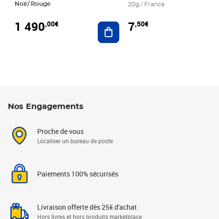
Noir/ Rouge
20g / France
1 490
7
,00€
,50€
Ajouter au panier
Nos Engagements
Proche de vous
Localiser un bureau de poste
Paiements 100% sécurisés
Livraison offerte dès 25€ d'achat
Hors livres et hors produits marketplace