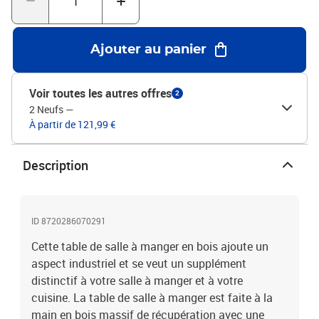
utilisé pour mettre des boissons ou des collations. Remarque
importante : les couleurs et les grains varient d'une pièce à l'autre,
rendant chaque pièce unique ; la livraison est aléatoire.Matériau :
Ajouter au panier
bois de récupération massif avec une finition de couleur mélangée,
fer avec une finition enduite de poudre noireDimensions : 80 x 75
cm (Diamètre x H)Épaisseur du dessus de table : 3
Voir toutes les autres offres
2
cmL'assemblage est requisLegal Documents:Vous trouverez ici
2 Neufs
—
plus de détails sur la façon d'empêcher vos meubles de basculer
À partir de 121,99 €
Description
ID 8720286070291
Cette table de salle à manger en bois ajoute un
aspect industriel et se veut un supplément
distinctif à votre salle à manger et à votre
cuisine. La table de salle à manger est faite à la
main en bois massif de récupération avec une