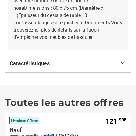
avec une finition enduite de poudre
noireDimensions : 80 x 75 cm (Diamètre x
H)Épaisseur du dessus de table : 3
cmL'assemblage est requisLegal Documents:Vous
trouverez ici plus de détails sur la façon
d'empêcher vos meubles de basculer
Caractéristiques
Toutes les autres offres
121
,99€
Livraison Offerte
Neuf
Vendu et expédié par
vidaXL
2.79/5
(14)