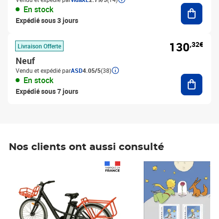
Ajouter
En stock
Expédié sous 3 jours
130
,32€
Livraison Offerte
Neuf
Vendu et expédié par
ASD
4.05/5
(38)
Ajouter
En stock
Expédié sous 7 jours
Nos clients ont aussi consulté
Prix 1 490,00€
Prix 7,50€