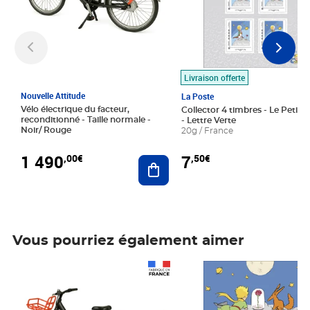
Livraison offerte
Nouvelle Attitude
La Poste
Vélo électrique du facteur,
Collector 4 timbres - Le Petit P
reconditionné - Taille normale -
- Lettre Verte
Noir/ Rouge
20g / France
1 490
7
,00€
,50€
Ajouter au panier
Vous pourriez également aimer
Prix 1 490,00€
Prix 7,50€