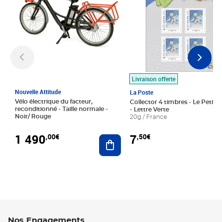
Livraison offerte
Nouvelle Attitude
La Poste
Vélo électrique du facteur,
Collector 4 timbres - Le Petit P
reconditionné - Taille normale -
- Lettre Verte
Noir/ Rouge
20g / France
1 490
7
,00€
,50€
Ajouter au panier
Nos Engagements