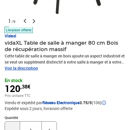
1
/9
Livraison offerte
Vidaxl
vidaXL Table de salle à manger 80 cm Bois
de récupération massif
Cette table de salle à manger en bois ajoute un aspect industriel et
se veut un supplément distinctif à votre salle à manger et à votre
cuisine. La table de salle à manger est faite à la main en bois
Voir la description
massif de récupération avec une finition de couleur mélangée,
En stock
provenant des solives, des planchers et des poutres de soutien de
120
,38€
vieux bâtiments démolis. De plus, elle peut se composer de
différents types de bois tels que le teck, le bois dur, le bois tropical,
Prix unitaire TTC
le bois de manguier, etc. Cela signifie que le bois de récupération
Vendu et expédié par
Réseau Electronique
3.75/5
(106)
conserve les caractéristiques de ces différents types de bois. Le
Expédié sous 2 jours
livraison offerte
bois de récupération est déjà vieilli, altéré et séché. Par
conséquent, il ne rétrécit pas et ne se plie pas. Les pieds en fer
Quantité : 1
Quantité
enduit de poudre noire offrent également une stabilité
supplémentaire à la table. Le dessus de table robuste peut être