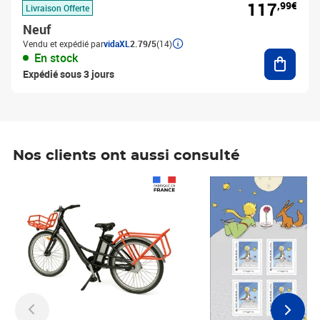
117
,99€
Livraison Offerte
Neuf
Vendu et expédié par
vidaXL
2.79/5
(14)
Ajouter
En stock
Expédié sous 3 jours
Nos clients ont aussi consulté
Prix 1 490,00€
Prix 7,50€