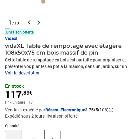
1
/10
Livraison offerte
Vidaxl
vidaXL Table de rempotage avec étagère
108x50x75 cm bois massif de pin
Cette table de rempotage en bois est parfaite pour organiser et
présenter vos plantes en pot à la maison, dans un jardin, sur un
patio ou sur une terrasse. Bois de pin massif : la table de
Voir la description
rempotage est fabriquée en bois de pin massif pour une
En stock
robustesse et une stabilité accrues. Le bois de pin solide est un
117
,89€
beau matériau naturel. Le bois de pin a un grain droit et les nœuds
donnent au matériau son aspect caractéristique et rustique.Grand
Prix unitaire TTC
espace de rangement : l'établi de rempotage avec 1 étagère ouverte
Vendu et expédié par
Réseau Electronique
3.75/5
(106)
offre suffisamment d'espace pour les objets connexes tels que les
Expédié sous 2 jours
livraison offerte
petits outils de jardinage, la terre, les engrais, etc.Ventilée : ce
banc de rempotage d'extérieur avec un design à lattes permet à
Quantité : 1
Quantité
l'eau de s'écouler, ce qui la rend difficile à pourrir et assure une
longue durée de vie.Applications multiples : la station d'empotage