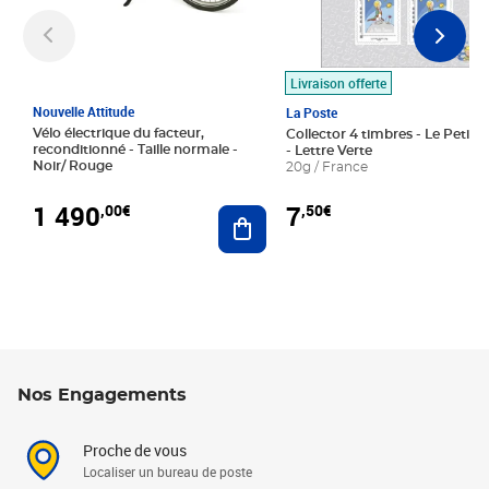
Livraison offerte
Nouvelle Attitude
La Poste
Vélo électrique du facteur,
Collector 4 timbres - Le Petit P
reconditionné - Taille normale -
- Lettre Verte
Noir/ Rouge
20g / France
1 490
7
,00€
,50€
Ajouter au panier
Nos Engagements
Proche de vous
Localiser un bureau de poste