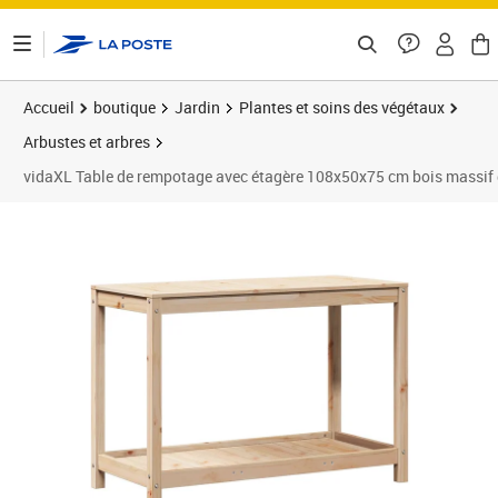
ontenu de la page
Accueil
boutique
Jardin
Plantes et soins des végétaux
Arbustes et arbres
vidaXL Table de rempotage avec étagère 108x50x75 cm bois massif 
Prix 117,89€
Prix 1