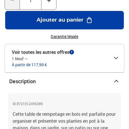
peut non seulement apporter un sentiment de nature à votre
espace, mais peut également être un complément parfait à votre
cour, jardin, serre, etc. Bon à savoir :Pour que vos meubles
Ajouter au panier
d'extérieur restent beaux, nous vous recommandons de les
protéger avec une housse imperméable.Matériau : bois de pin
massif (non traité)Dimensions : 108 x 50 x 75 cm (L x l x
Garantie légale
H)Capacité de charge maximale : 50 kgAssemblage requis : oui
Voir toutes les autres offres
1
1 Neuf
—
À partir de 117,99 €
Description
ID 8721012456389
Cette table de rempotage en bois est parfaite pour
organiser et présenter vos plantes en pot à la
maison, dans un jardin, sur un patio ou sur une