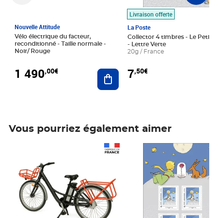
Livraison offerte
Nouvelle Attitude
La Poste
Vélo électrique du facteur,
Collector 4 timbres - Le Petit P
reconditionné - Taille normale -
- Lettre Verte
Noir/ Rouge
20g / France
1 490
7
,00€
,50€
Ajouter au panier
Vous pourriez également aimer
Prix 1 490,00€
Prix 7,50€