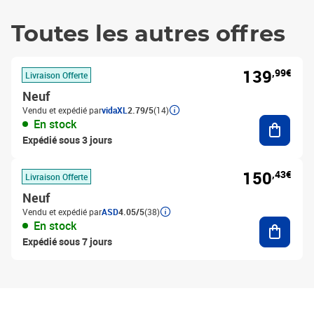
Toutes les autres offres
139
,99€
Livraison Offerte
Neuf
Vendu et expédié par
vidaXL
2.79/5
(14)
Ajouter
En stock
Expédié sous 3 jours
150
,43€
Livraison Offerte
Neuf
Vendu et expédié par
ASD
4.05/5
(38)
Ajouter
En stock
Expédié sous 7 jours