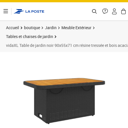
ontenu de la page
Accueil
boutique
Jardin
Meuble Extérieur
Tables et chaises de jardin
vidaXL Table de jardin noir 90x55x71 cm résine tressée et bois acaci
Prix 139,31€
Prix 1
Prix 1