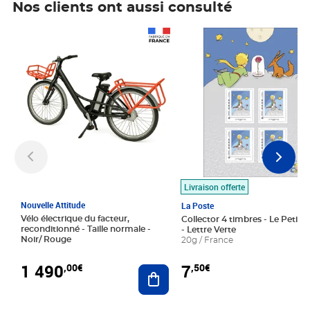
Nos clients ont aussi consulté
Prix 1 490,00€
Prix 7,50€
Livraison offerte
Nouvelle Attitude
La Poste
Vélo électrique du facteur,
Collector 4 timbres - Le Petit P
reconditionné - Taille normale -
- Lettre Verte
Noir/ Rouge
20g / France
1 490
7
,00€
,50€
Ajouter au panier