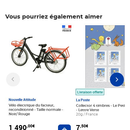
Vous pourriez également aimer
Prix 1 490,00€
Prix 7,50€
Livraison offerte
Nouvelle Attitude
La Poste
Vélo électrique du facteur,
Collector 4 timbres - Le Petit P
reconditionné - Taille normale -
- Lettre Verte
Noir/ Rouge
20g / France
1 490
7
,00€
,50€
Ajouter au panier