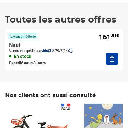
Toutes les autres offres
161
,99€
Livraison Offerte
Neuf
Vendu et expédié par
vidaXL
2.79/5
(14)
Ajouter
En stock
Expédié sous 3 jours
Nos clients ont aussi consulté
Prix 1 490,00€
Prix 7,50€