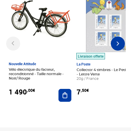
Livraison offerte
Nouvelle Attitude
La Poste
Vélo électrique du facteur,
Collector 4 timbres - Le Petit P
reconditionné - Taille normale -
- Lettre Verte
Noir/ Rouge
20g / France
1 490
7
,00€
,50€
Ajouter au panier