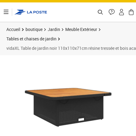
ontenu de la page
Accueil
boutique
Jardin
Meuble Extérieur
Tables et chaises de jardin
vidaXL Table de jardin noir 110x110x71cm résine tressée et bois aca
Prix barré 182,99 €
Prix 161,89€
Prix 1