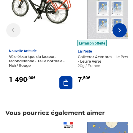
Livraison offerte
Nouvelle Attitude
La Poste
Vélo électrique du facteur,
Collector 4 timbres - Le Petit P
reconditionné - Taille normale -
- Lettre Verte
Noir/ Rouge
20g / France
1 490
7
,00€
,50€
Ajouter au panier
Vous pourriez également aimer
Prix 1 490,00€
Prix 7,50€