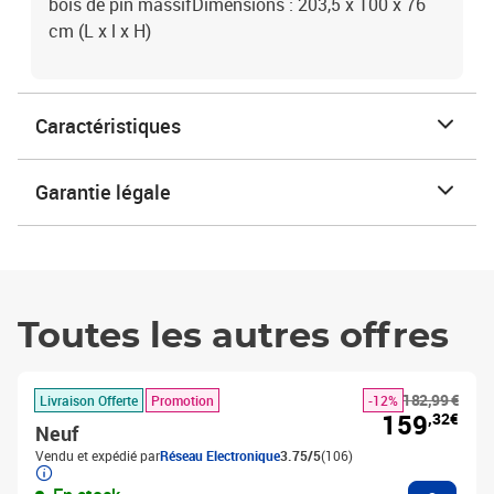
bois de pin massifDimensions : 203,5 x 100 x 76
cm (L x l x H)
Caractéristiques
Garantie légale
Toutes les autres offres
182,99 €
Livraison Offerte
Promotion
-12%
159
,32€
Neuf
Vendu et expédié par
Réseau Electronique
3.75/5
(106)
Ajouter