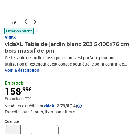
1
/9
Livraison offerte
Vidaxl
vidaXL Table de jardin blanc 203 5x100x76 cm
bois massif de pin
Cette table de jardin classique en bois est parfaite pour une
utilisation à l'extérieur et est conçue pour être le point central de
votre jardin, terrasse ou patio, etc. Bois de pin massif : la table
Voir la description
d'extérieur est fabriquée en bois de pin massif. Le bois de pin
En stock
massif est un matériau naturel magnifique. Le bois de pin a un
158
,99€
grain droit et les nœuds donnent au matériau son aspect
caractéristique et rustique.Dessus de table robuste : le dessus de
Prix unitaire TTC
table offre un excellent support pour accueillir vos boissons,
Vendu et expédié par
vidaXL
2.79/5
(14)
collations, corbeilles de fruits et vos décorations préférées.Cadre
Expédié sous 3 jours
livraison offerte
stable : le cadre en bois du mobilier de jardin garantit sa
robustesse et sa stabilité.Nombreuses applications : la table de
Quantité : 1
Quantité
terrasse, au design simple et intemporel, convient aux balcons,
jardins, terrasses, etc. Bon à savoir :Pour faciliter au maximum le