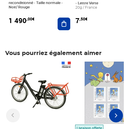
reconditionné - Taille normale -
- Lettre Verte
Noir/ Rouge
20g / France
1 490
7
,00€
,50€
Ajouter au panier
Vous pourriez également aimer
Prix 1 490,00€
Prix 7,50€
Livraison offerte