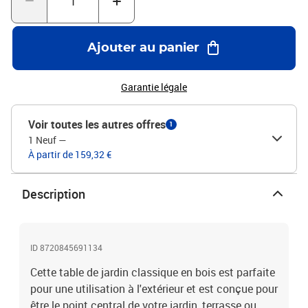
montage, chaque produit est livré avec des instructions. Remarque
:Pour que vos meubles d'extérieur restent beaux, nous vous
recommandons de les protéger avec une housse
Ajouter au panier
imperméable.Couleur : blancMatériau : bois de pin
massifDimensions : 203,5 x 100 x 76 cm (L x l x H)
Garantie légale
Voir toutes les autres offres
1
1 Neuf
—
À partir de 159,32 €
Description
ID 8720845691134
Cette table de jardin classique en bois est parfaite
pour une utilisation à l'extérieur et est conçue pour
être le point central de votre jardin, terrasse ou