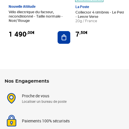
Nouvelle Attitude
La Poste
Vélo électrique du facteur,
Collector 4 timbres - Le Petit P
reconditionné - Taille normale -
- Lettre Verte
Noir/ Rouge
20g / France
1 490
7
,00€
,50€
Ajouter au panier
Nos Engagements
Proche de vous
Localiser un bureau de poste
Paiements 100% sécurisés