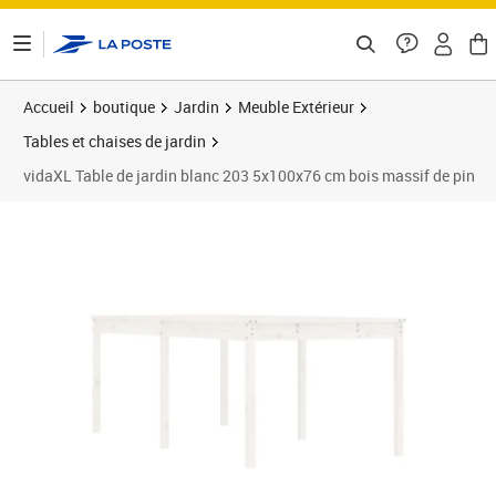
ontenu de la page
Accueil
boutique
Jardin
Meuble Extérieur
Tables et chaises de jardin
vidaXL Table de jardin blanc 203 5x100x76 cm bois massif de pin
Prix 158,99€
Prix b
Prix 1