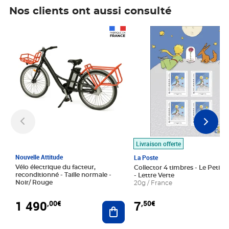
Nos clients ont aussi consulté
Prix 1 490,00€
Prix 7,50€
Livraison offerte
Nouvelle Attitude
La Poste
Vélo électrique du facteur,
Collector 4 timbres - Le Petit P
reconditionné - Taille normale -
- Lettre Verte
Noir/ Rouge
20g / France
1 490
7
,00€
,50€
Ajouter au panier