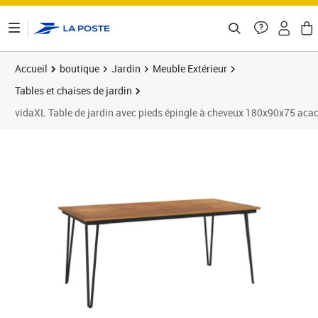
ontenu de la page
Accueil
boutique
Jardin
Meuble Extérieur
Tables et chaises de jardin
vidaXL Table de jardin avec pieds épingle à cheveux 180x90x75 aca
Prix barré 199,99 €
Prix 169,42€
Prix 1