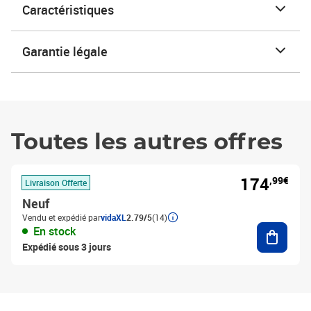
Caractéristiques
Garantie légale
Toutes les autres offres
174
,99€
Livraison Offerte
Neuf
Vendu et expédié par
vidaXL
2.79/5
(14)
Ajouter
En stock
Expédié sous 3 jours