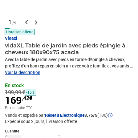
1
/9
Livraison offerte
Vidaxl
vidaXL Table de jardin avec pieds épingle à
cheveux 180x90x75 acacia
Avec la table de jardin avec pieds en forme d'épingle à cheveux,
profitez d'un bon repas en plein air avec votre famille et vos amis !
Bois d'acacia massif : le bois d'acacia massif est un matériau
Voir la description
naturel magnifique. Le bois d'acacia un bois dur tropical, qui est
En stock
dense, robuste et durable.Pieds en métal : les pieds en métal
199,99 €
thermolaqué de la table d'extérieur assurent robustesse et
-15%
169
,42€
stabilité. Ils donnent également à la table de patio un aspect
industriel.Dessus stable : le dessus stable du salon de jardin est
Prix unitaire TTC
idéal pour vos plats, boissons et collations. Remarque :Pour que
Vendu et expédié par
Réseau Electronique
3.75/5
(106)
vos meubles d'extérieur restent beaux, nous vous recommandons
Expédié sous 2 jours
livraison offerte
de les protéger avec une housse imperméable.Matériau : bois
Quantité : 1
d'acacia massif avec une finition à l’huile, métal enduit de
Quantité
poudreDimensions : 180 x 90 x 75 cm (L x l x H)L'assemblage est