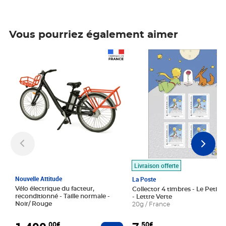
Vous pourriez également aimer
Prix 1 490,00€
Prix 7,50€
Livraison offerte
Nouvelle Attitude
La Poste
Vélo électrique du facteur,
Collector 4 timbres - Le Petit P
reconditionné - Taille normale -
- Lettre Verte
Noir/ Rouge
20g / France
,00€
,50€
Ajouter au panier