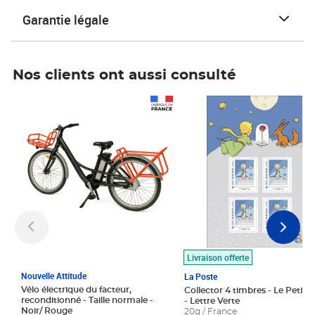
Garantie légale
Nos clients ont aussi consulté
Prix 1 490,00€
Prix 7,50€
Livraison offerte
Nouvelle Attitude
La Poste
Vélo électrique du facteur,
Collector 4 timbres - Le Petit P
reconditionné - Taille normale -
- Lettre Verte
Noir/ Rouge
20g / France