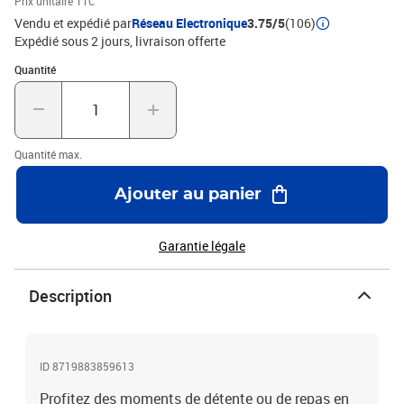
Prix unitaire TTC
Vendu et expédié par
Réseau Electronique
3.75/5
(106)
Expédié sous 2 jours
livraison offerte
Quantité : 1
Quantité
Quantité max.
Ajouter au panier
Garantie légale
Description
ID 8719883859613
Profitez des moments de détente ou de repas en