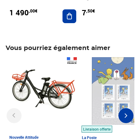
1 490
7
,00€
,50€
Ajouter au panier
Vous pourriez également aimer
Prix 1 490,00€
Prix 7,50€
Livraison offerte
Nouvelle Attitude
La Poste