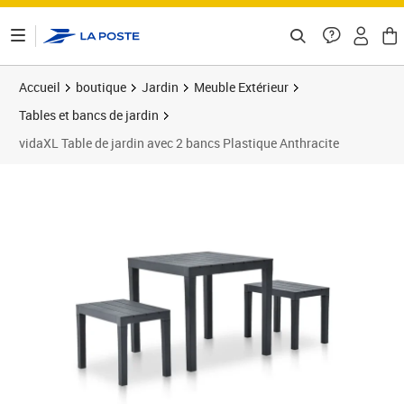
ontenu de la page
Accueil
boutique
Jardin
Meuble Extérieur
Tables et bancs de jardin
vidaXL Table de jardin avec 2 bancs Plastique Anthracite
Prix barré 101,99 €
Prix 95,30€