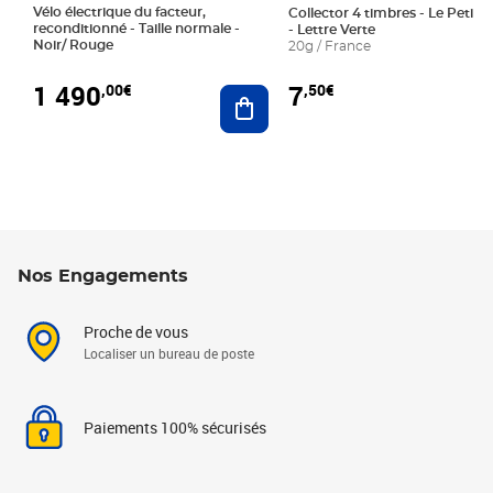
Vélo électrique du facteur,
Collector 4 timbres - Le Petit P
reconditionné - Taille normale -
- Lettre Verte
Noir/ Rouge
20g / France
1 490
7
,00€
,50€
Ajouter au panier
Nos Engagements
Proche de vous
Localiser un bureau de poste
Paiements 100% sécurisés