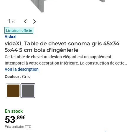
1
/9
Livraison offerte
Vidaxl
vidaXL Table de chevet sonoma gris 45x34
5x44 5 cm bois d’ingénierie
Cette table de chevet au design élégant est un supplément
intemporel à votre décoration intérieure. La construction de cette
table de chevet assure sa robustesse, sa durabilité et sa durée de
Voir la description
vie. Équipée de 2 tiroirs, la table de chevet offre un grand espace
Couleur :
Gris
de rangement pour garder vos magazines, livres, télécommandes
et autres petits objets bien organisés et à portée de main. De plus,
elle est facile à nettoyer avec un chiffon humide.Couleur : Sonoma
grisMatériau : bois d'ingénierieDimensions : 45 x 34,5 x 44,5 cm (l
x P x H)L'assemblage est requis
En stock
53
,89€
Prix unitaire TTC