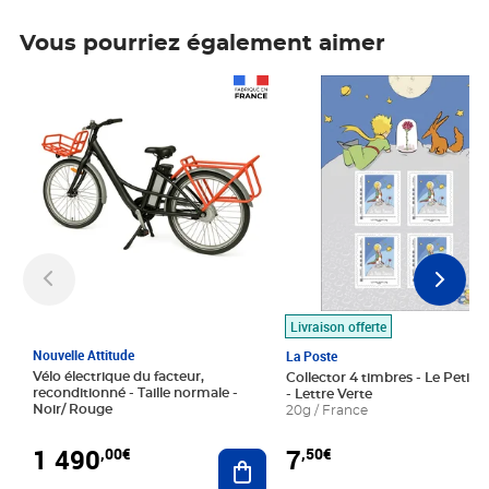
Vous pourriez également aimer
Prix 1 490,00€
Prix 7,50€
Livraison offerte
Nouvelle Attitude
La Poste
Vélo électrique du facteur,
Collector 4 timbres - Le Petit P
reconditionné - Taille normale -
- Lettre Verte
Noir/ Rouge
20g / France
1 490
7
,00€
,50€
Ajouter au panier