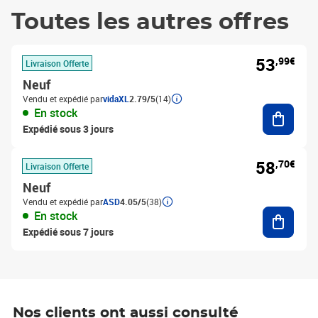
Toutes les autres offres
53
,99€
Livraison Offerte
Neuf
Vendu et expédié par
vidaXL
2.79/5
(14)
Ajouter
En stock
Expédié sous 3 jours
58
,70€
Livraison Offerte
Neuf
Vendu et expédié par
ASD
4.05/5
(38)
Ajouter
En stock
Expédié sous 7 jours
Nos clients ont aussi consulté