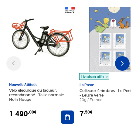
Prix 1 490,00€
Prix 7,50€
Livraison offerte
Nouvelle Attitude
La Poste
Vélo électrique du facteur,
Collector 4 timbres - Le Petit P
reconditionné - Taille normale -
- Lettre Verte
Noir/ Rouge
20g / France
1 490
7
,00€
,50€
Ajouter au panier