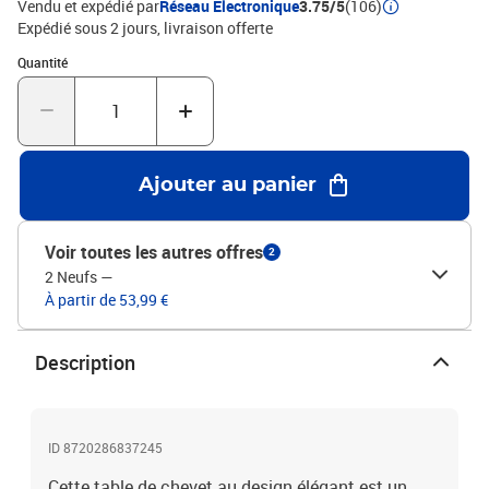
Vendu et expédié par
Réseau Electronique
3.75/5
(106)
Expédié sous 2 jours
livraison offerte
Quantité : 1
Quantité
Ajouter au panier
Voir toutes les autres offres
2
2 Neufs
—
À partir de 53,99 €
Description
ID 8720286837245
Cette table de chevet au design élégant est un