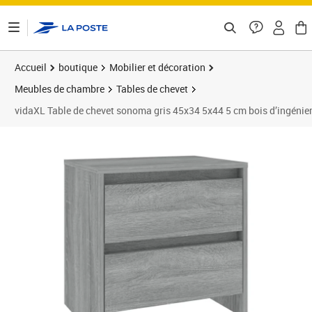
ontenu de la page
Accueil
boutique
Mobilier et décoration
Meubles de chambre
Tables de chevet
vidaXL Table de chevet sonoma gris 45x34 5x44 5 cm bois d’ingénier
Prix 53,89€
Prix 5
Prix 5