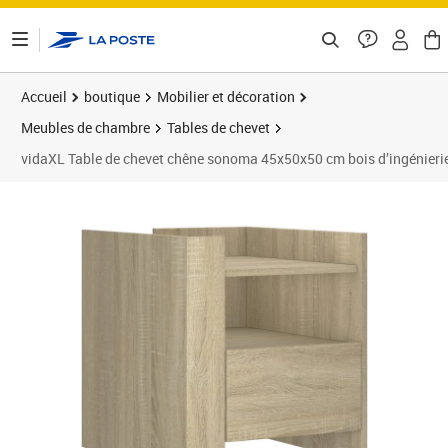
ontenu de la page
Accueil
boutique
Mobilier et décoration
Meubles de chambre
Tables de chevet
vidaXL Table de chevet chêne sonoma 45x50x50 cm bois d’ingénieri
Prix 57,34€
Prix 5
Prix 7