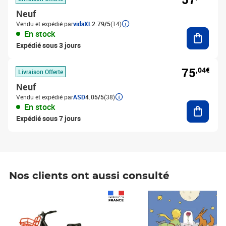
Neuf
Vendu et expédié par
vidaXL
2.79/5
(14)
Ajouter
En stock
Expédié sous 3 jours
75
,04€
Livraison Offerte
Neuf
Vendu et expédié par
ASD
4.05/5
(38)
Ajouter
En stock
Expédié sous 7 jours
Nos clients ont aussi consulté
Prix 1 490,00€
Prix 7,50€