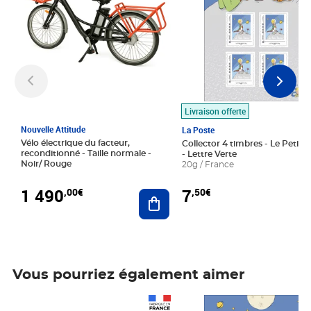
Livraison offerte
Nouvelle Attitude
La Poste
Vélo électrique du facteur,
Collector 4 timbres - Le Petit P
reconditionné - Taille normale -
- Lettre Verte
Noir/ Rouge
20g / France
1 490
7
,00€
,50€
Ajouter au panier
Vous pourriez également aimer
Prix 1 490,00€
Prix 7,50€