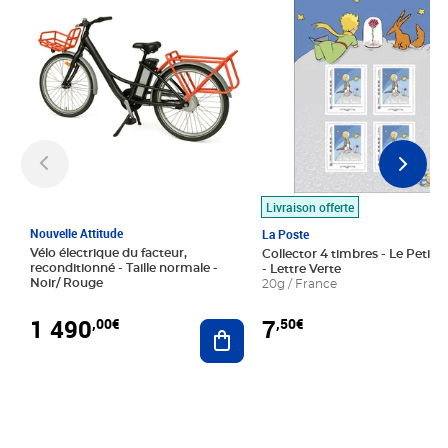
Livraison offerte
Nouvelle Attitude
La Poste
Vélo électrique du facteur,
Collector 4 timbres - Le Petit P
reconditionné - Taille normale -
- Lettre Verte
Noir/ Rouge
20g / France
1 490
7
,00€
,50€
Ajouter au panier