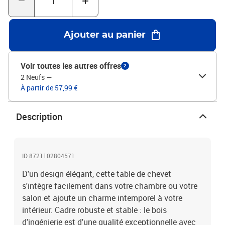
sur des côtés opposés, en positionnant les déflecteurs à l'avant ou
l'un à l'avant et l'autre à l'arrière. Attention :Pour éviter qu'il ne
bascule, ce produit doit être utilisé avec le dispositif de fixation
Ajouter au panier
murale fourni.Couleur : chêne sonomaMatériau : bois
d'ingénierieDimensions : 45 x 50 x 50 cm (L x l x H)Capacité de
charge maximale (totale) : 50 kgCapacité de charge maximale
Voir toutes les autres offres
2
(tiroir) : 5 kgCapacité de charge maximale (stratifié) : 30
2 Neufs
—
kgAssemblage requis : ouiLegal Documents:Vous trouverez ici
À partir de 57,99 €
plus de détails sur la façon d'empêcher vos meubles de basculer
Description
ID 8721102804571
D'un design élégant, cette table de chevet
s'intègre facilement dans votre chambre ou votre
salon et ajoute un charme intemporel à votre
intérieur. Cadre robuste et stable : le bois
d'ingénierie est d'une qualité exceptionnelle avec