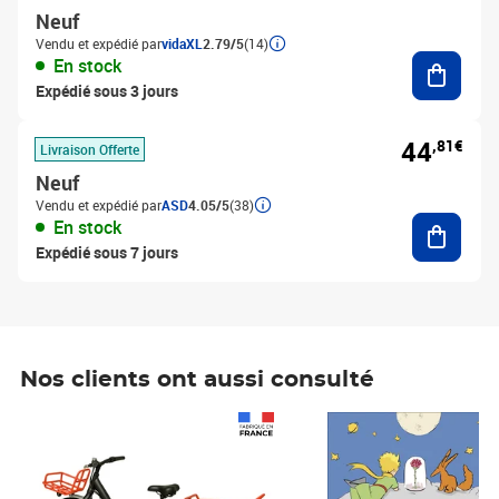
Neuf
Vendu et expédié par
vidaXL
2.79/5
(14)
Ajouter
En stock
Expédié sous 3 jours
44
,81€
Livraison Offerte
Neuf
Vendu et expédié par
ASD
4.05/5
(38)
Ajouter
En stock
Expédié sous 7 jours
Nos clients ont aussi consulté
Prix 1 490,00€
Prix 7,50€