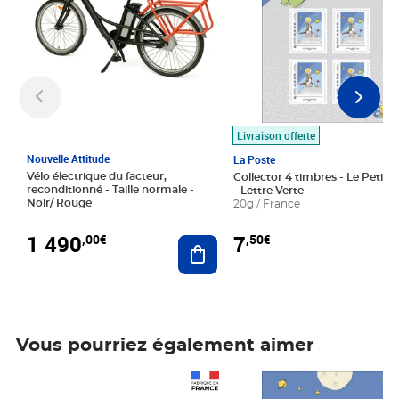
Livraison offerte
Nouvelle Attitude
La Poste
Vélo électrique du facteur,
Collector 4 timbres - Le Petit P
reconditionné - Taille normale -
- Lettre Verte
Noir/ Rouge
20g / France
1 490
7
,00€
,50€
Ajouter au panier
Vous pourriez également aimer
Prix 1 490,00€
Prix 7,50€