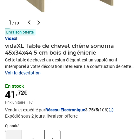
1
/10
Livraison offerte
Vidaxl
vidaXL Table de chevet chêne sonoma
45x34x44 5 cm bois d'ingénierie
Cette table de chevet au design élégant est un supplément
intemporel à votre décoration intérieure. La construction de cette
table de chevet assure sa robustesse, sa durabilité et sa durée de
Voir la description
vie. Avec 1 porte, la table de chevet offre un grand espace de
En stock
rangement pour garder vos magazines, livres, télécommandes et
41
,72€
autres petits objets bien organisés et à portée de main. De plus,
elle est facile à nettoyer avec un chiffon humide.Couleur : chêne
Prix unitaire TTC
sonomaMatériau : bois d'ingénierieDimensions : 45 x 34 x 44,5 cm
Vendu et expédié par
Réseau Electronique
3.75/5
(106)
(l x P x H)L'assemblage est requis
Expédié sous 2 jours
livraison offerte
Quantité : 1
Quantité