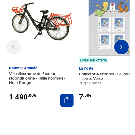
Livraison offerte
Nouvelle Attitude
La Poste
Vélo électrique du facteur,
Collector 4 timbres - Le Petit P
reconditionné - Taille normale -
- Lettre Verte
Noir/ Rouge
20g / France
1 490
7
,00€
,50€
Ajouter au panier