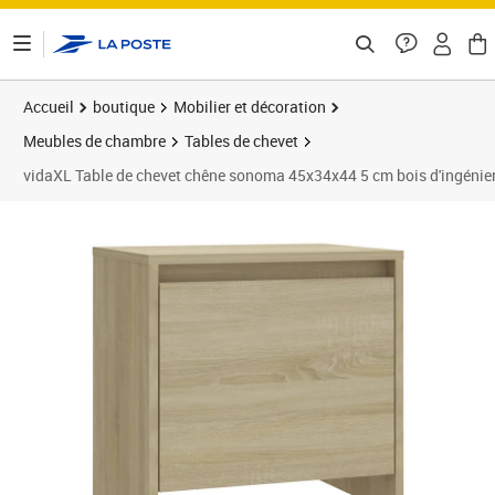
ontenu de la page
Accueil
boutique
Mobilier et décoration
Meubles de chambre
Tables de chevet
vidaXL Table de chevet chêne sonoma 45x34x44 5 cm bois d'ingénier
Prix 41,72€
Prix 4
Prix 4