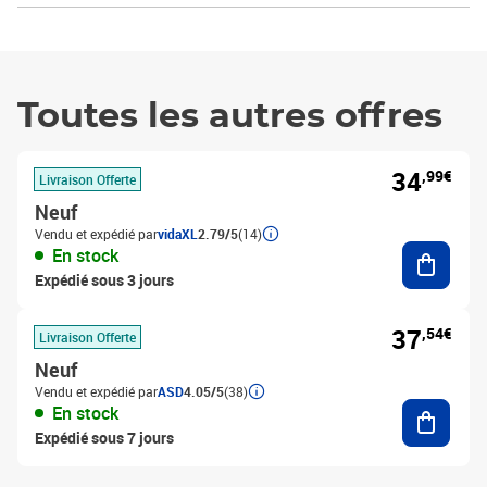
Toutes les autres offres
34
,99€
Livraison Offerte
Neuf
Vendu et expédié par
vidaXL
2.79/5
(14)
Ajouter
En stock
Expédié sous 3 jours
37
,54€
Livraison Offerte
Neuf
Vendu et expédié par
ASD
4.05/5
(38)
Ajouter
En stock
Expédié sous 7 jours