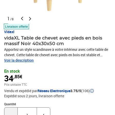
1
/8
Livraison offerte
Vidaxl
vidaXL Table de chevet avec pieds en bois
massif Noir 40x30x50 cm
Apportez un style scandinave à votre intérieur avec cette table de
chevet. Cette table de chevet avec pieds en bois est stable et
robuste. De plus, la table de chevet est équipée de deux étagères,
Voir la description
offrant un espace de rangement suffisant pour garder vos
En stock
essentiels bien organisés et à portée de main. Elle est facile à
34
,85€
nettoyer avec un chiffon humide.Couleur : noirMatériau : bois
d'ingénierie, bois d'eucalyptus massifDimensions : 40 x 30 x 50 cm
Prix unitaire TTC
(l x P x H)Comprend des pieds en boisL'assemblage est
Vendu et expédié par
Réseau Electronique
3.75/5
(106)
requisVeuillez noter : Les vis et les chevilles pour l'intérieur du mur
Expédié sous 2 jours
livraison offerte
ne sont pas incluses. Recherchez et utilisez des vis et des chevilles
adaptées à vos murs. Si vous n'êtes pas sûr, demandez conseil à
Quantité : 1
Quantité
un professionnel. Lisez et suivez attentivement chaque étape de
l'instruction. 1). Style scandinave : Cette table de chevet noire aux