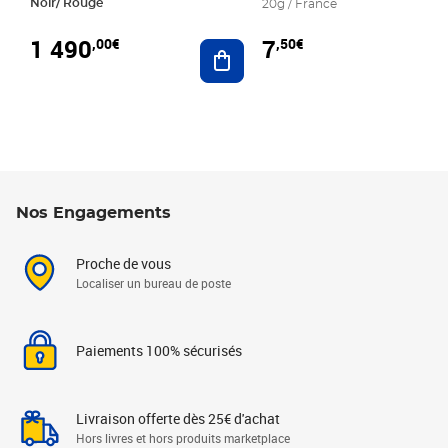
Noir/ Rouge
20g / France
1 490
7
,00€
,50€
Ajouter au panier
Nos Engagements
Proche de vous
Localiser un bureau de poste
Paiements 100% sécurisés
Livraison offerte dès 25€ d'achat
Hors livres et hors produits marketplace