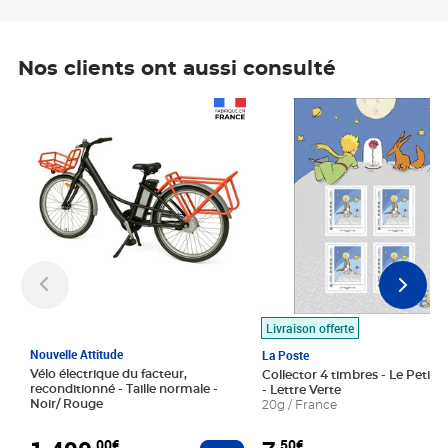
Nos clients ont aussi consulté
Prix 1 490,00€
Prix 7,50€
Livraison offerte
Nouvelle Attitude
La Poste
Vélo électrique du facteur,
Collector 4 timbres - Le Petit P
reconditionné - Taille normale -
- Lettre Verte
Noir/ Rouge
20g / France
,00€
,50€
Ajouter au panier