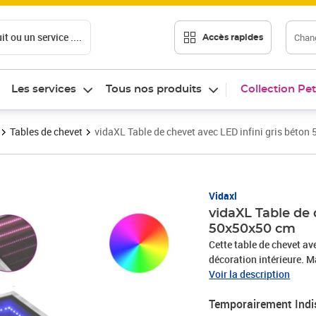
t ou un service ....
Chang
Accès rapides
Les services
Tous nos produits
Collection Pet
Tables de chevet
vidaXL Table de chevet avec LED infini gris béto
Vidaxl
vidaXL Table de 
50x50x50 cm
Cette table de chevet av
décoration intérieure. Matériau stable et durable : le bois d'ingénierie est un matériau
durable et stable dont la
Voir la description
fendillement, ce qui en 
Temporairement Indi
LED RVB pour une ambian