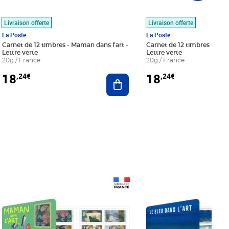
Livraison offerte
Livraison offerte
La Poste
La Poste
Carnet de 12 timbres - Maman dans l'art -
Carnet de 12 timbres - Le bl
Lettre verte
Lettre verte
20g / France
20g / France
18
18
,24€
,24€
r au panier
Ajouter au panier
Prix 18,24€
Prix 18,24€