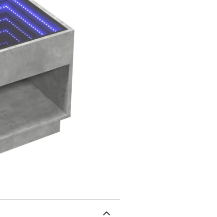
peuvent être facilement
pouvez personnaliser les
l'ambiance de votre espa
table robuste est idéal p
nécessaire à portée de main. Bon à savoir : Ce produit est doté d'un 
qui nécessite une source
gris bétonMatériau : bois
H)Capacité de charge m
miroir) : 5 kgCapacité d
LEDAssemblage requis :