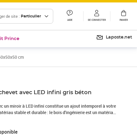
er de site :
Particulier
AIDE
SE CONNECTER
PANIER
Laposte.net
it Prince
n 50x50x50 cm
chevet avec LED infini gris béton
ec un miroir à LED infini constitue un ajout intemporel à votre
 surface lisse résiste à l'humidité, à la déformation et au
fait un choix fiable pour une grande variété de projets.Lampes
sponible
ce agréable : cette table est dotée de lampes LED qui