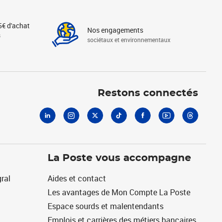
5€ d'achat
Nos engagements
s
sociétaux et environnementaux
Linkedin
Instagram
X
Tiktok
Facebook
Youtube
Threads
Restons connectés
La Poste vous accompagne
ral
Aides et contact
Les avantages de Mon Compte La Poste
Espace sourds et malentendants
Emplois et carrières des métiers bancaires