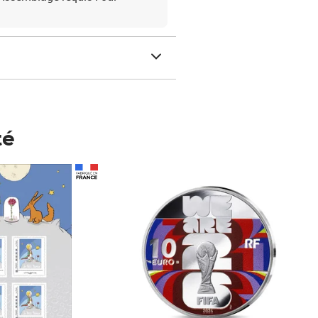
té
Prix 148,00€