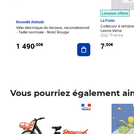
Livraison offerte
La Poste
Nouvelle Attitude
Collector 4 timbres
Vélo électrique du facteur, reconditionné
Lettre Verte
- Taille normale - Noir/ Rouge
20g / France
1 490
7
,00€
,50€
Ajouter au panier
Vous pourriez également ai
Prix 1 490,00€
Prix 7,50€