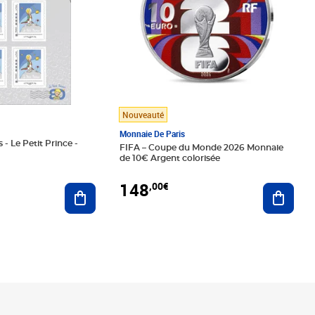
Nouveauté
Monnaie De Paris
 - Le Petit Prince -
FIFA – Coupe du Monde 2026 Monnaie
de 10€ Argent colorisée
148
,00€
Ajouter au panier
Ajoute