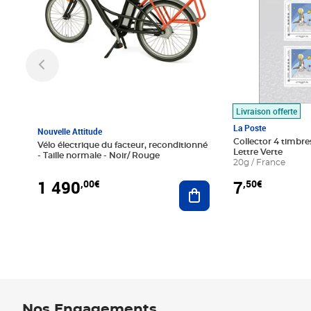
Livraison offerte
La Poste
Nouvelle Attitude
Collector 4 timbres
Vélo électrique du facteur, reconditionné
Lettre Verte
- Taille normale - Noir/ Rouge
20g / France
1 490
7
,00€
,50€
Ajouter au panier
Nos Engagements