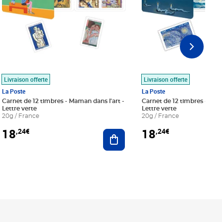
Livraison offerte
Livraison offerte
La Poste
La Poste
Carnet de 12 timbres - Maman dans l'art -
Carnet de 12 timbres - Le bl
Lettre verte
Lettre verte
20g / France
20g / France
18
18
,24€
,24€
r au panier
Ajouter au panier