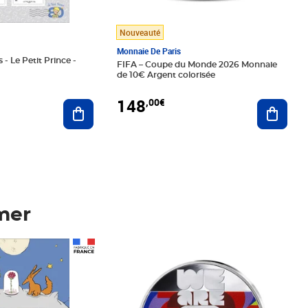
Nouveauté
Monnaie De Paris
 - Le Petit Prince -
FIFA – Coupe du Monde 2026 Monnaie
de 10€ Argent colorisée
148
,00€
Ajouter au panier
Ajoute
mer
Prix 148,00€