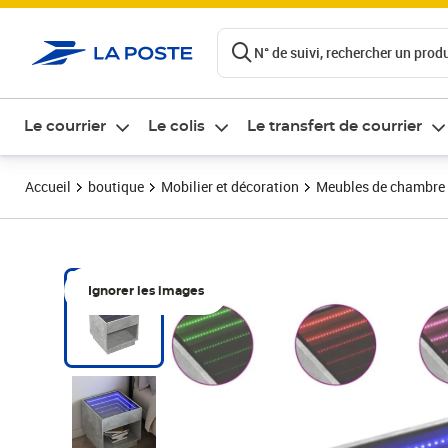
ontenu de la page
N° de suivi, rechercher un produi
Le courrier
Le colis
Le transfert de courrier
Accueil
boutique
Mobilier et décoration
Meubles de chambre
Ignorer les images