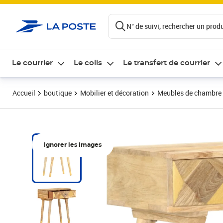
ontenu de la page
N° de suivi, rechercher un produi
Le courrier
Le colis
Le transfert de courrier
Accueil
boutique
Mobilier et décoration
Meubles de chambre
Ignorer les images