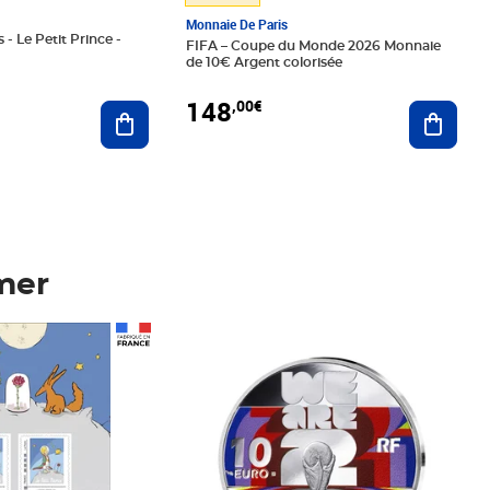
Monnaie De Paris
 - Le Petit Prince -
FIFA – Coupe du Monde 2026 Monnaie
de 10€ Argent colorisée
148
,00€
Ajouter au panier
Ajoute
mer
Prix 148,00€