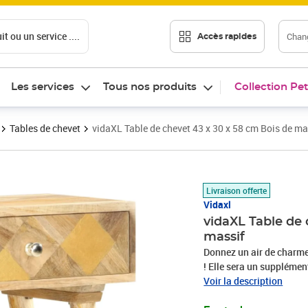
t ou un service ....
Chang
Accès rapides
Les services
Tous nos produits
Collection Pet
Tables de chevet
vidaXL Table de chevet 43 x 30 x 58 cm Bois de m
Prix 73,89€
Livraison offerte
Vidaxl
vidaXL Table de
massif
Donnez un air de charme 
! Elle sera un supplémen
manguier massif, la tabl
Voir la description
ce qui lui confère un lo