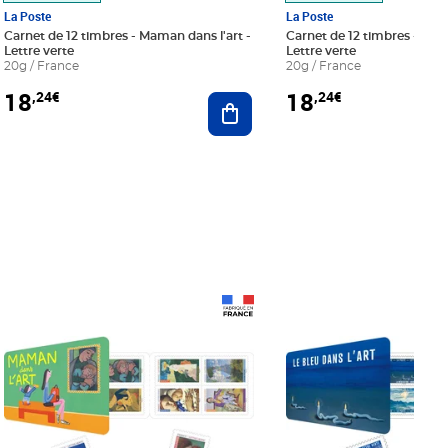
La Poste
La Poste
Carnet de 12 timbres - Maman dans l'art -
Carnet de 12 timbres - Le bl
Lettre verte
Lettre verte
20g / France
20g / France
18
18
,24€
,24€
r au panier
Ajouter au panier
Prix 18,24€
Prix 18,24€