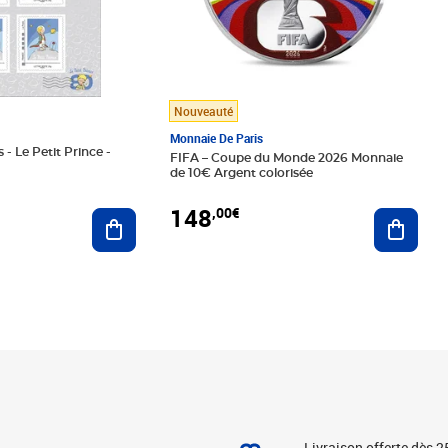
Nouveauté
Monnaie De Paris
 - Le Petit Prince -
FIFA – Coupe du Monde 2026 Monnaie
de 10€ Argent colorisée
148
,00€
Ajouter au panier
Ajoute
Livraison offerte dès 2