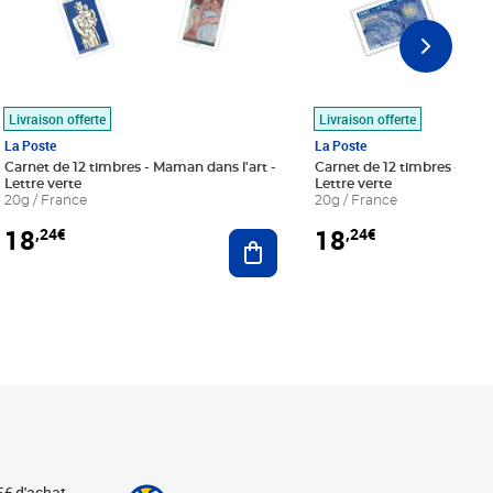
Livraison offerte
Livraison offerte
La Poste
La Poste
Carnet de 12 timbres - Maman dans l'art -
Carnet de 12 timbres - Le bl
Lettre verte
Lettre verte
20g / France
20g / France
18
18
,24€
,24€
r au panier
Ajouter au panier
5€ d'achat