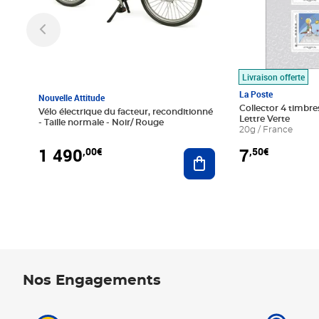
Livraison offerte
La Poste
Nouvelle Attitude
Collector 4 timbres
Vélo électrique du facteur, reconditionné
Lettre Verte
- Taille normale - Noir/ Rouge
20g / France
1 490
7
,00€
,50€
Ajouter au panier
Nos Engagements