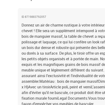
ID 8719883792057
Donnez un air de charme rustique à votre intérieur
chevet ! Elle sera un supplément intemporel à votr
bois de manguier massif, la table de chevet a reçu 
polissage et laquage, ce qui lui confère un look ra
un bois dur dense et robuste qui présente des bell
ou dorés à sa surface. De plus, le tiroir offre un 
les petits objets organisés et à portée de main. No
exquis et les magnifiques grains de bois massif 
meuble unique et légèrement différent du suivant. L
assurant ainsi l'exclusivité et l'individualité de vot
assembler.Matériau : bois de manguier massifDime
x H)Avec un tiroirArticle poli, peint et verniL'ass
afin d'éviter qu'il ne bascule, ce produit doit être u
fixation murale fourniLegal Documents:Vous trouver
façon d'empêcher vos meubles de basculer