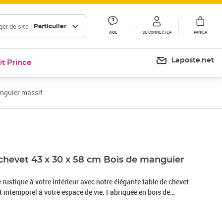
er de site :
Particulier
AIDE
SE CONNECTER
PANIER
Laposte.net
it Prince
anguier massif
Prix 73,99€
Prix 83,12€
 chevet 43 x 30 x 58 cm Bois de manguier
rustique à votre intérieur avec notre élégante table de chevet
t intemporel à votre espace de vie. Fabriquée en bois de
e de chevet a reçu une belle finition par polissage et laquage,
ok raffiné. Le bois de manguier est un bois dur dense et robuste