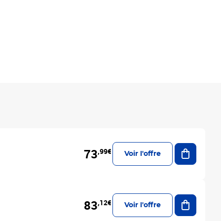
Ajouter a
73
,99€
Voir l'offre
Ajouter a
83
,12€
Voir l'offre