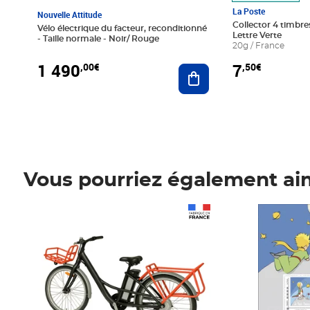
La Poste
Nouvelle Attitude
Collector 4 timbres
Vélo électrique du facteur, reconditionné
Lettre Verte
- Taille normale - Noir/ Rouge
20g / France
1 490
7
,00€
,50€
Ajouter au panier
Vous pourriez également ai
Prix 1 490,00€
Prix 7,50€