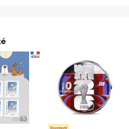
té
Prix 148,00€
Nouveauté