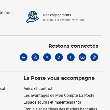
5€ d'achat
Nos engagements
s
sociétaux et environnementaux
Linkedin
Instagram
X
Tiktok
Facebook
Youtube
Threads
Restons connectés
La Poste vous accompagne
ral
Aides et contact
Les avantages de Mon Compte La Poste
Espace sourds et malentendants
Emplois et carrières des métiers bancaires