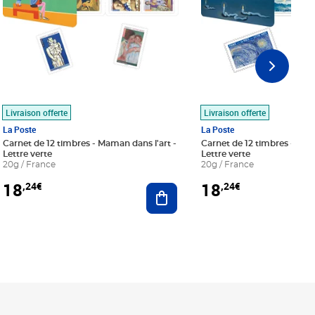
Livraison offerte
Livraison offerte
La Poste
La Poste
Carnet de 12 timbres - Maman dans l'art -
Carnet de 12 timbres - Le bl
Lettre verte
Lettre verte
20g / France
20g / France
18
18
,24€
,24€
r au panier
Ajouter au panier