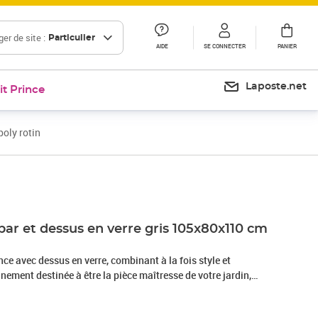
er de site :
Particulier
AIDE
SE CONNECTER
PANIER
Laposte.net
it Prince
poly rotin
Prix 192,99€
bar et dessus en verre gris 105x80x110 cm
nce avec dessus en verre, combinant à la fois style et
inement destinée à être la pièce maîtresse de votre jardin,
pace de vie. Matériau résistant aux intempéries : la résine
e sous le nom de rotin poly, résiste aux intempéries et est