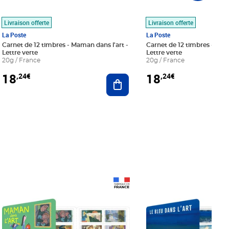
Livraison offerte
Livraison offerte
La Poste
La Poste
Carnet de 12 timbres - Maman dans l'art -
Carnet de 12 timbres - Le bl
Lettre verte
Lettre verte
20g / France
20g / France
18
18
,24€
,24€
r au panier
Ajouter au panier
Prix 18,24€
Prix 18,24€