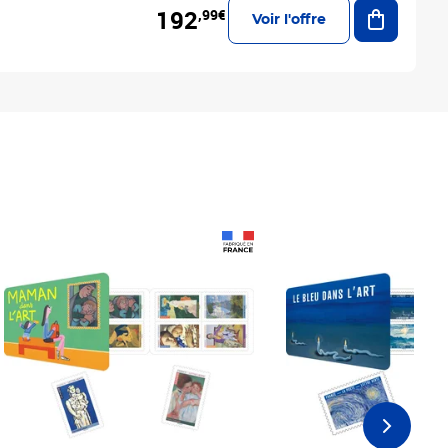
Ajouter a
192
,99€
Voir l'offre
Prix 18,24€
Prix 18,24€