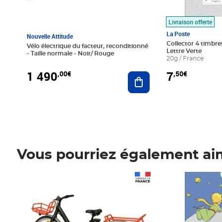
Livraison offerte
La Poste
Nouvelle Attitude
Collector 4 timbres
Vélo électrique du facteur, reconditionné
Lettre Verte
- Taille normale - Noir/ Rouge
20g / France
1 490
7
,00€
,50€
Ajouter au panier
Vous pourriez également ai
Prix 1 490,00€
Prix 7,50€