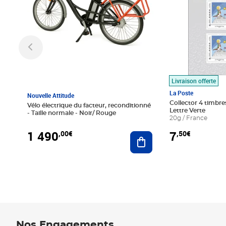
Livraison offerte
La Poste
Nouvelle Attitude
Collector 4 timbres
Vélo électrique du facteur, reconditionné
Lettre Verte
- Taille normale - Noir/ Rouge
20g / France
1 490
7
,00€
,50€
Ajouter au panier
Nos Engagements