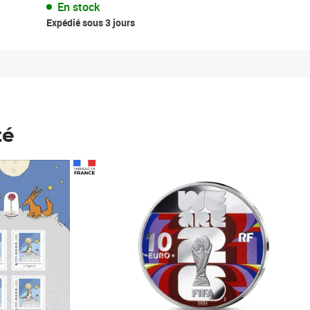
En stock
Expédié sous 3 jours
té
Prix 148,00€