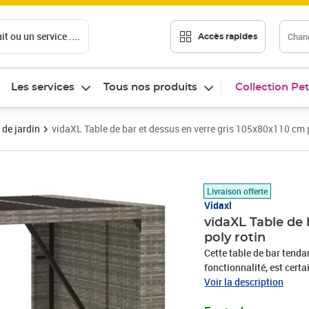
t ou un service ....
Chang
Accès rapides
Les services
Tous nos produits
Collection Pet
 de jardin
vidaXL Table de bar et dessus en verre gris 105x80x110 cm 
Prix 192,89€
Livraison offerte
Vidaxl
vidaXL Table de 
poly rotin
Cette table de bar tenda
fonctionnalité, est certa
patio et de tout autre es
Voir la description
tressée, également connu