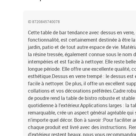
ID 8720845740078
Cette table de bar tendance avec dessus en verre, 
fonctionnalité, est certainement destinée à être l
jardin, patio et de tout autre espace de vie. Matér
la résine tressée, également connue sous le nom de
intempéries et est facile à nettoyer. Elle reste bell
longue période. Elle offre une excellente qualité,
esthétique.Dessus en verre trempé : le dessus est e
facile à nettoyer. De plus, il offre un excellent su
collations et vos décorations préférées.Cadre robus
de poudre rend la table de bistro robuste et stable
quotidienne à l'extérieur.Applications larges : la 
remarquable, crée un aspect général agréable qui s
n'importe quel décor. Bon à savoir :Pour facilite
chaque produit est livré avec des instructions. 
d'extérieur restent beaux, nous vous recommandon