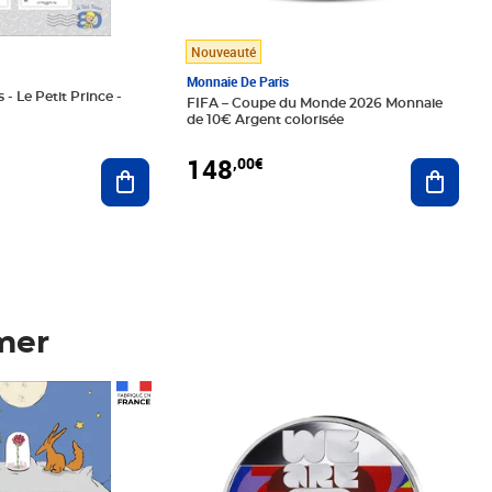
Nouveauté
Monnaie De Paris
 - Le Petit Prince -
FIFA – Coupe du Monde 2026 Monnaie
de 10€ Argent colorisée
148
,00€
Ajouter au panier
Ajoute
mer
Prix 148,00€