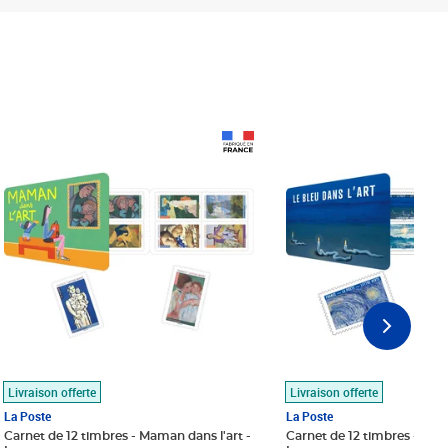
Prix 18,24€
Prix 18,24€
Livraison offerte
Livraison offerte
La Poste
La Poste
Carnet de 12 timbres - Maman dans l'art -
Carnet de 12 timbres - Le bl