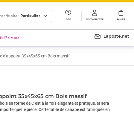
er de site :
Particulier
AIDE
SE CONNECTER
PANIER
Laposte.net
it Prince
e d'appoint 35x45x65 cm Bois massif
Prix 58,99€
Prix 65,98€
appoint 35x45x65 cm Bois massif
bois en forme de C est à la fois élégante et pratique, et sera
importe quelle pièce. Cette table de canapé est fabriquée en
tion naturelle, ce qui la rend stable et sûre pour placer des
 fruits ou des objets décoratifs. Le cadre en acier enduit de
uction solide. Le savoir-faire exquis et les grains de bois