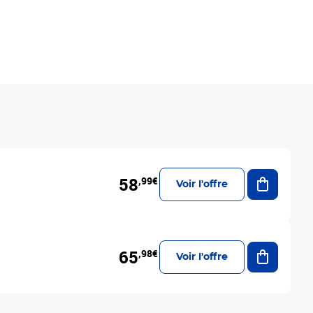
Ajouter a
58
,99€
Voir l'offre
Ajouter a
65
,98€
Voir l'offre