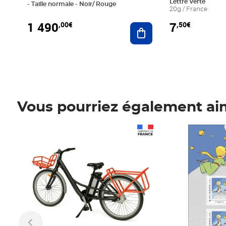
Lettre Verte
- Taille normale - Noir/ Rouge
20g / France
1 490
7
,00€
,50€
Ajouter au panier
Vous pourriez également ai
Prix 1 490,00€
Prix 7,50€