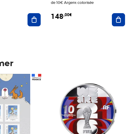
de 10€ Argent colorisée
148
,00€
Ajouter au panier
Ajoute
mer
Prix 148,00€