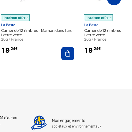
Livraison offerte
Livraison offerte
La Poste
La Poste
Carnet de 12 timbres - Maman dans l'art -
Carnet de 12 timbres - Le bl
Lettre verte
Lettre verte
20g / France
20g / France
18
18
,24€
,24€
r au panier
Ajouter au panier
5€ d'achat
Nos engagements
s
sociétaux et environnementaux