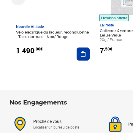
Livraison offerte
La Poste
Nouvelle Attitude
Collector 4 timbres
Vélo électrique du facteur, reconditionné
Lettre Verte
- Taille normale - Noir/ Rouge
20g / France
1 490
7
,00€
,50€
Ajouter au panier
Nos Engagements
Proche de vous
Pa
Localiser un bureau de poste