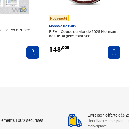
Nouveauté
Monnaie De Paris
 - Le Petit Prince -
FIFA – Coupe du Monde 2026 Monnaie
de 10€ Argent colorisée
148
,00€
Ajouter au panier
Ajoute
Livraison offerte dès 2
iements 100% sécurisés
Hors livres et hors produit
marketplace