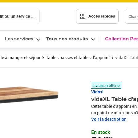
t ou un service ....
Chang
Accès rapides
Les services
Tous nos produits
Collection Pet
le à manger et séjour
Tables basses et tables d’appoint
vidaXL Tabl
Prix 58,89€
Livraison offerte
Vidaxl
vidaXL Table d'
Cette table d'appoint en 
un point de mire dans n'
bois massif avec une fini
Voir la description
boissons, des paniers de
En stock
poudre ajoute à sa constr