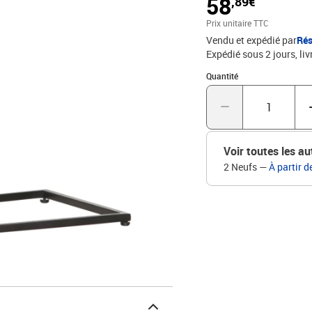
58
,89€
rendent chaque meuble di
du processus est réalisée
Prix unitaire TTC
et le laquage. De plus, 
Vendu et expédié par
Rés
et le grain du bois peuve
Expédié sous 2 jours
liv
en son genre. La livraison
votre produit.Couleur : n
Quantité : 1
Quantité
poudreDimensions : 35 x 
laquéL'assemblage est r
Voir toutes les au
2 Neufs
—
À partir d