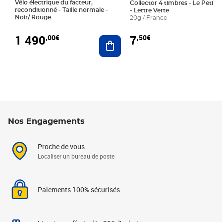
Vélo électrique du facteur,
Collector 4 timbres - Le Petit P
reconditionné - Taille normale -
- Lettre Verte
Noir/ Rouge
20g / France
1 490
7
,00€
,50€
Ajouter au panier
Nos Engagements
Proche de vous
Localiser un bureau de poste
Paiements 100% sécurisés