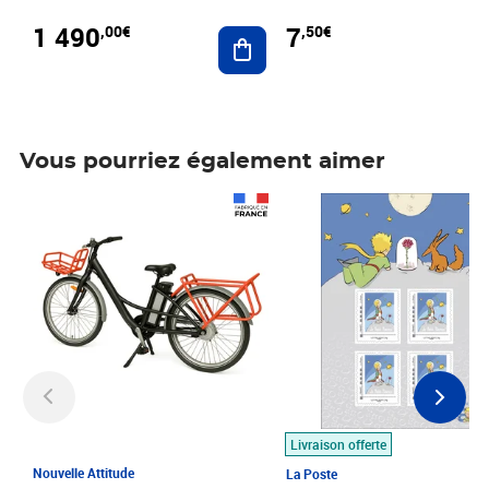
1 490
7
,00€
,50€
Ajouter au panier
Vous pourriez également aimer
Prix 1 490,00€
Prix 7,50€
Livraison offerte
Nouvelle Attitude
La Poste